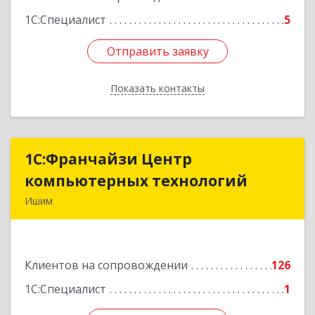
1С:Специалист
5
Отправить заявку
Отправить заявку
Показать контакты
Назад
1С:Франчайзи Центр
1С:Франчайзи Центр
компьютерных технологий
компьютерных технологий
Ишим
627750, Тюменская обл, Ишим г, 30 лет ВЛКСМ
ул, дом № 28/2
Клиентов на сопровождении
126
Подробнее
1С:Специалист
1