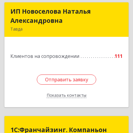
ИП Новоселова Наталья
ИП Новоселова Наталья
Александровна
Александровна
Тавда
623950, Свердловская обл, Тавда г, 9 Мая ул,
дом № 4
Клиентов на сопровождении
111
Подробнее
Отправить заявку
Отправить заявку
Показать контакты
Назад
1С:Франчайзинг. Компаньон
1С:Франчайзинг. Компаньон