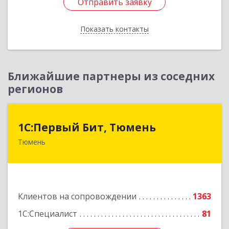
Отправить заявку
Отправить заявку
Показать контакты
Назад
Ближайшие партнеры из соседних
регионов
1С:Первый Бит, Тюмень
1С:Первый Бит, Тюмень
Тюмень
625000, Тюменская обл, Тюмень г, Республики
ул, дом № 61, оф.712
Подробнее
Клиентов на сопровождении
1363
1С:Специалист
81