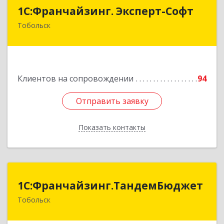
1С:Франчайзинг. Эксперт-Софт
1С:Франчайзинг. Эксперт-Софт
Тобольск
626150, Тюменская обл, Тобольск г, 7-й мкр,
дом № 39, пом.8
Подробнее
Клиентов на сопровождении
94
Отправить заявку
Отправить заявку
Показать контакты
Назад
1С:Франчайзинг.ТандемБюджет
1С:Франчайзинг.ТандемБюджет
Тобольск
Подробнее