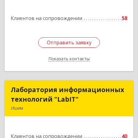
дом № 16
Клиентов на сопровождении
58
Подробнее
Отправить заявку
Отправить заявку
Показать контакты
Назад
Лаборатория информационных
Лаборатория информационных
технологий "LabIT"
технологий "LabIT"
Ишим
627753, Тюменская обл, Ишимский р-н, Ишим г,
Ф.Энгельса ул, дом № 26
Клиентов на сопровождении
40
Подробнее