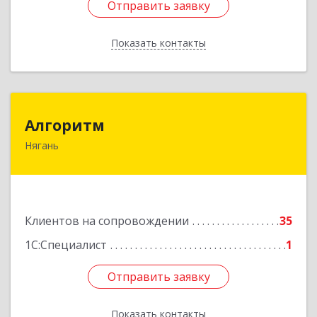
Отправить заявку
Отправить заявку
Показать контакты
Назад
Алгоритм
Алгоритм
Нягань
628186, Ханты-Мансийский Автономный округ
- Югра АО, Нягань г, Сибирская ул, дом № 2,
корпус 2, блок 2
Подробнее
Клиентов на сопровождении
35
1С:Специалист
1
Отправить заявку
Отправить заявку
Показать контакты
Назад