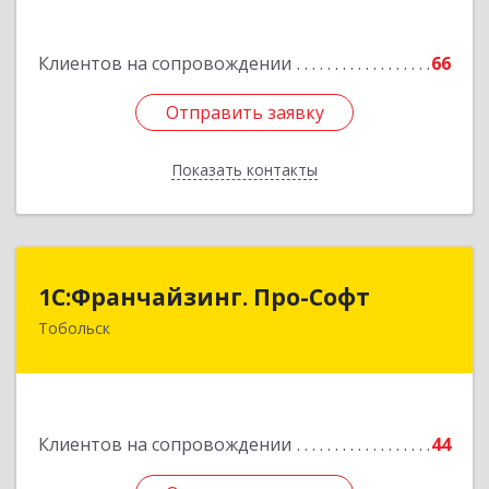
Клиентов на сопровождении
66
Отправить заявку
Отправить заявку
Показать контакты
Назад
1С:Франчайзинг. Про-Софт
1С:Франчайзинг. Про-Софт
Тобольск
626150, Тюменская обл, Тобольск г, Малая
Сибирская, дом № 14 "А"
Подробнее
Клиентов на сопровождении
44