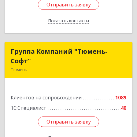
Отправить заявку
Отправить заявку
Показать контакты
Назад
Группа Компаний "Тюмень-
Группа Компаний "Тюмень-
Софт"
Софт"
Тюмень
625048, Тюменская обл, Тюмень г, Салтыкова-
Щедрина ул, дом № 44/4
Клиентов на сопровождении
1089
Подробнее
1С:Специалист
40
Отправить заявку
Отправить заявку