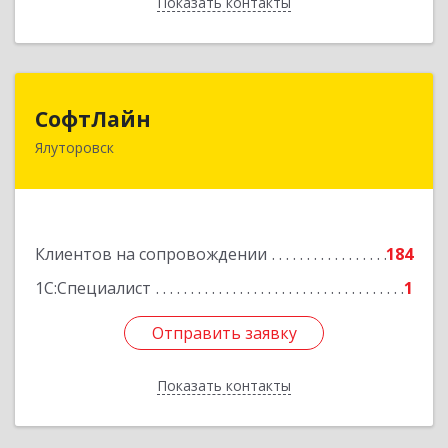
Показать контакты
Назад
СофтЛайн
СофтЛайн
Ялуторовск
627010, Тюменская обл, Ялуторовский р-н,
Ялуторовск г, Ленина ул, дом № 28
Подробнее
Клиентов на сопровождении
184
1С:Специалист
1
Отправить заявку
Отправить заявку
Показать контакты
Назад