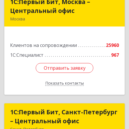
1С:Первый Бит, Москва –
1С:Первый Бит, Москва –
Центральный офис
Центральный офис
Москва
г. Москва, ул. Воронцовская, д. 35Б, корп 2
Подробнее
Клиентов на сопровождении
25960
1С:Специалист
967
Отправить заявку
Отправить заявку
Показать контакты
Назад
1С:Первый Бит, Санкт-Петербург
1С:Первый Бит, Санкт-Петербург
– Центральный офис
– Центральный офис