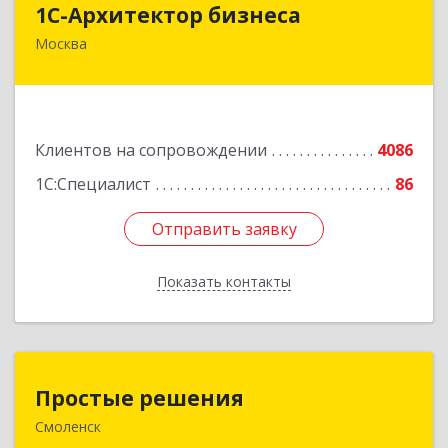
1С-Архитектор бизнеса
Москва
115114, Москва г, Кожевнический 2-й пер, дом
№ 12, строение 2, этаж 2,пом.XII, ком.6
Подробнее
Клиентов на сопровождении
4086
1С:Специалист
86
Отправить заявку
Отправить заявку
Показать контакты
Назад
Простые решения
Простые решения
Смоленск
214015, Смоленская обл, Смоленск г, Большая