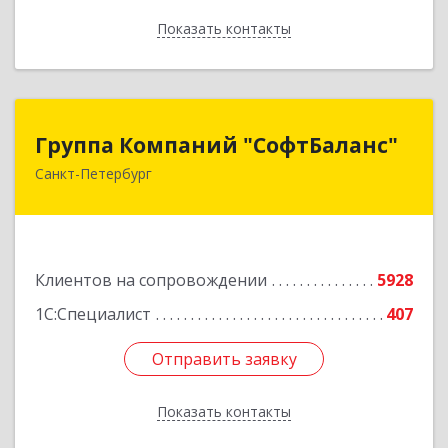
Показать контакты
Назад
Группа Компаний "СофтБаланс"
Группа Компаний "СофтБаланс"
Санкт-Петербург
195112, Санкт-Петербург г, Заневский пр-кт,
дом № 30, корпус 2, литера А
Подробнее
Клиентов на сопровождении
5928
1С:Специалист
407
Отправить заявку
Отправить заявку
Показать контакты
Назад