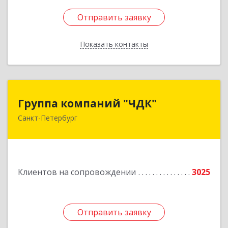
Отправить заявку
Отправить заявку
Показать контакты
Назад
Группа компаний "ЧДК"
Группа компаний "ЧДК"
Санкт-Петербург
191119, Санкт-Петербург г, вн.тер.г.
муниципальный округ Владимирский округ,
Лиговский пр-кт, дом № 123, литера А, пом.5-Н
Подробнее
Клиентов на сопровождении
3025
Отправить заявку
Отправить заявку