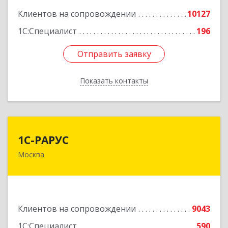
Клиентов на сопровождении
10127
1С:Специалист
196
Отправить заявку
Отправить заявку
Показать контакты
Назад
1С-РАРУС
1С-РАРУС
Москва
127434, Москва г, Дмитровское ш, дом № 9Б
Подробнее
Клиентов на сопровождении
9043
1С:Специалист
590