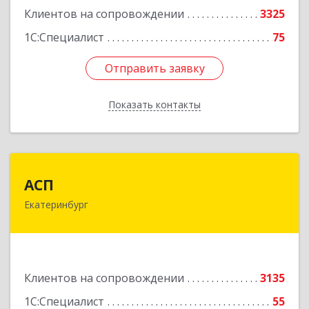
Клиентов на сопровождении
3325
1С:Специалист
75
Отправить заявку
Отправить заявку
Показать контакты
Назад
АСП
АСП
Екатеринбург
620075, Свердловская обл, Екатеринбург г,
Карла Либкнехта ул, строение 22, оф.521
Подробнее
Клиентов на сопровождении
3135
1С:Специалист
55