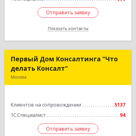
Отправить заявку
Отправить заявку
Показать контакты
Назад
Первый Дом Консалтинга "Что
Первый Дом Консалтинга "Что
делать Консалт"
делать Консалт"
Москва
127083, Москва г, Мишина ул, дом № 56
Подробнее
Клиентов на сопровождении
5137
1С:Специалист
94
Отправить заявку
Отправить заявку