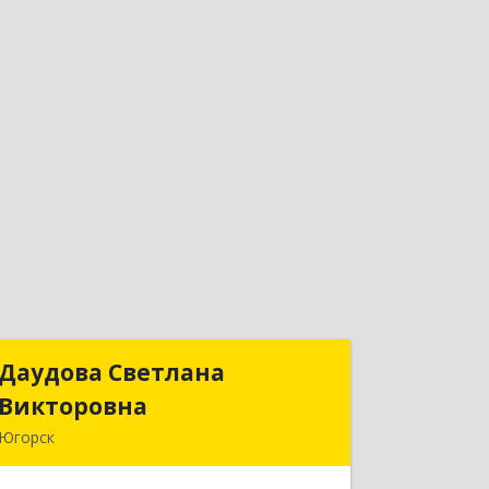
Даудова Светлана
Даудова Светлана
Викторовна
Викторовна
Югорск
Подробнее