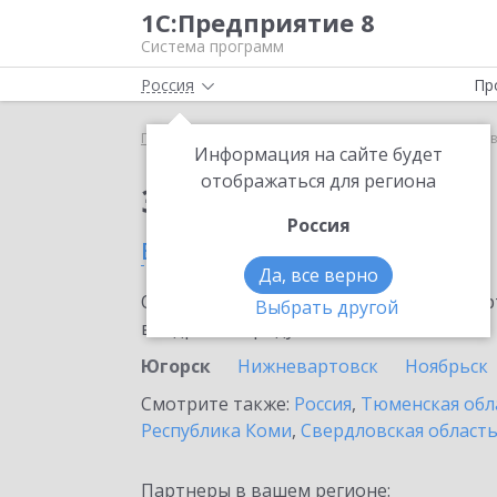
1С:Предприятие 8
Система программ
Россия
Пр
Главная
Тарифы ИТС
ИТС Техно
ИТС Техно 
Информация на сайте будет
отображаться для региона
Заказать ИТС Техно
Россия
в Югорске
Да, все верно
Ознакомьтесь с информационными карт
Выбрать другой
внедрение продукта.
Югорск
Нижневартовск
Ноябрьск
Смотрите также:
Россия
,
Тюменская обл
Республика Коми
,
Свердловская област
Партнеры в вашем регионе: