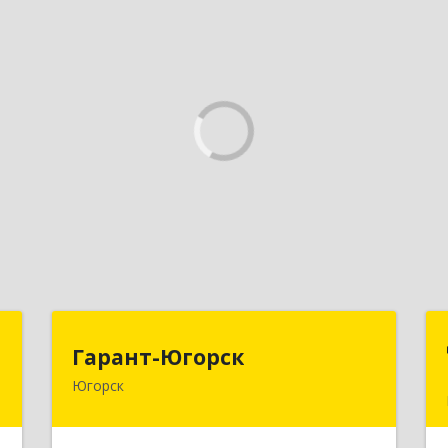
т
Гарант-Югорск
Гарант-Югорск
Югорск
й
628260, Ханты-Мансийский
к
Автономный округ - Югра АО, Югорск
,
г, Титова ул, дом № 63