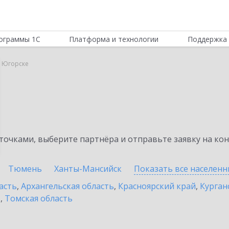
ограммы 1С
Платформа и технологии
Поддержка 
в Югорске
очками, выберите партнёра и отправьте заявку на ко
Тюмень
Ханты-Мансийск
Показать все населен
асть
,
Архангельская область
,
Красноярский край
,
Курган
ь
,
Томская область