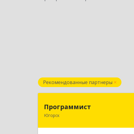
Рекомендованные партнеры
Программис
Программист
Югорск
628264, Ханты-Мансийски
Автономный округ - Югра АО, Югорс
г, микрорайон Югорск-2, дом № 1