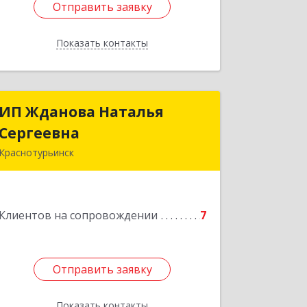
Отправить заявку
Отправить заявку
Показать контакты
Назад
ИП Жданова Наталья
ИП Жданова Наталья
Сергеевна
Сергеевна
Краснотурьинск
Подробнее
Клиентов на сопровождении
7
Отправить заявку
Отправить заявку
Показать контакты
Назад