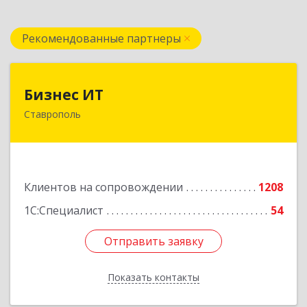
Рекомендованные партнеры
Бизнес ИТ
Бизнес ИТ
Ставрополь
355035, Ставропольский край, Ставрополь г, 1
Промышленная ул, дом № 3, корпус А
Подробнее
Клиентов на сопровождении
1208
1С:Специалист
54
Отправить заявку
Отправить заявку
Показать контакты
Назад