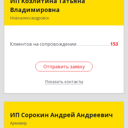
ИП Козлитина Татьяна
ИП Козлитина Татьяна
Владимировна
Владимировна
Новоалександровск
356000, Ставропольский край,
Новоалександровск г, Гайдара пер, дом № 25
Клиентов на сопровождении
153
Подробнее
Отправить заявку
Отправить заявку
Показать контакты
Назад
ИП Сорокин Андрей Андреевич
ИП Сорокин Андрей Андреевич
Армавир
352900, Краснодарский край, Армавир г,