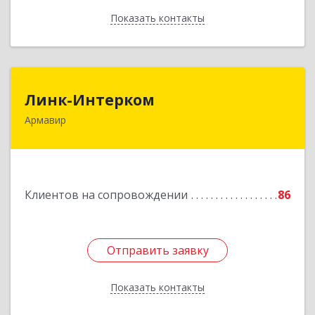
Показать контакты
Назад
Линк-Интерком
Линк-Интерком
Армавир
352930, Краснодарский край, г.о.город
Армавир, Армавир г, Каспарова ул, дом № 19,
пом.3
Подробнее
Клиентов на сопровождении
86
Отправить заявку
Отправить заявку
Показать контакты
Назад