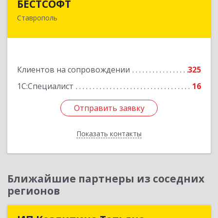
БЕСТСОФТ
Ставрополь
355011, Ставропольский край, Ставрополь г,
45 Параллель ул, дом № 38, оф.151
Подробнее
Клиентов на сопровождении
325
1С:Специалист
16
Отправить заявку
Отправить заявку
Показать контакты
Назад
Ближайшие партнеры из соседних
регионов