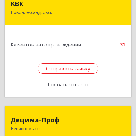
КВК
Новоалександровск
356000, Ставропольский край,
Новоалександровск г, Маршала Жукова ул, дом
№ 50
Подробнее
Клиентов на сопровождении
31
Отправить заявку
Отправить заявку
Показать контакты
Назад
Децима-Проф
Децима-Проф
Невинномысск
357100, Ставропольский край, Невинномысск г,