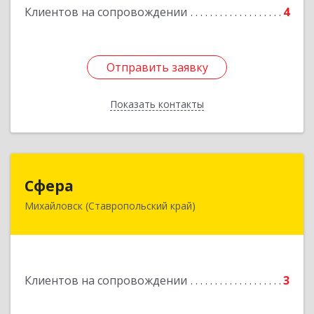
Клиентов на сопровождении
4
Отправить заявку
Отправить заявку
Показать контакты
Назад
Сфера
Сфера
Михайловск (Ставропольский край)
356240, Ставропольский край, Шпаковский р-
н, Михайловск г, Ленина ул, дом № 156/2,
пом.111
Подробнее
Клиентов на сопровождении
3