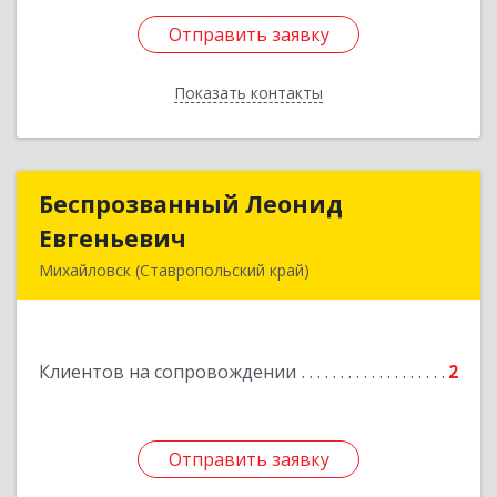
Отправить заявку
Отправить заявку
Показать контакты
Назад
Беспрозванный Леонид
Беспрозванный Леонид
Евгеньевич
Евгеньевич
Михайловск (Ставропольский край)
Подробнее
Клиентов на сопровождении
2
Отправить заявку
Отправить заявку