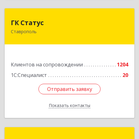
ГК Статус
ГК Статус
Ставрополь
355002, Ставропольский край, Ставрополь г,
Лермонтова ул, дом № 187
Подробнее
Клиентов на сопровождении
1204
1С:Специалист
20
Отправить заявку
Отправить заявку
Показать контакты
Назад
БЕСТСОФТ