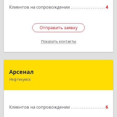
Клиентов на сопровождении
4
Отправить заявку
Отправить заявку
Показать контакты
Назад
Арсенал
Арсенал
Нефтекумск
Ставропольский край, Нефтекумск г,
Дзержинского ул, дом № 11А
Подробнее
Клиентов на сопровождении
6