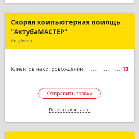
Скорая компьютерная помощь
Скорая компьютерная помощь
"АхтубаМАСТЕР"
"АхтубаМАСТЕР"
Ахтубинск
416506, Астраханская обл, Ахтубинский р-н,
Ахтубинск г, Буденного ул, дом № 7, кв.30
Клиентов на сопровождении
13
Подробнее
Отправить заявку
Отправить заявку
Показать контакты
Назад