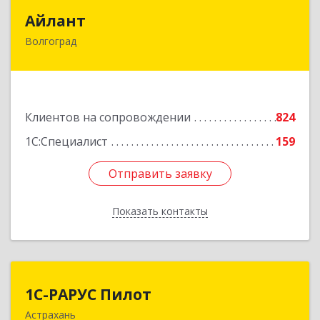
Айлант
Айлант
Волгоград
400001, Волгоградская обл, Волгоград г, им
Канунникова ул, дом № 11А
Подробнее
Клиентов на сопровождении
824
1С:Специалист
159
Отправить заявку
Отправить заявку
Показать контакты
Назад
1С-РАРУС Пилот
1С-РАРУС Пилот
Астрахань
414024, Астраханская обл, Астрахань г,