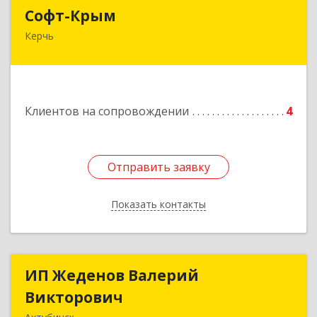
Софт-Крым
Софт-Крым
Керчь
Республика Калмыкия, г. Элиста, ул. Губаревича,
5, офис 304
Подробнее
Клиентов на сопровождении
4
Отправить заявку
Отправить заявку
Показать контакты
Назад
ИП Жеденов Валерий
ИП Жеденов Валерий
Викторович
Викторович