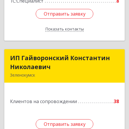
1С:Специалист
8
Отправить заявку
Отправить заявку
Показать контакты
Назад
ИП Гайворонский Константин
ИП Гайворонский Константин
Николаевич
Николаевич
Зеленокумск
357910, Ставропольский край, Советский р-н,
Зеленокумск г, Ленина пл, дом № 6, оф.4
Клиентов на сопровождении
38
Подробнее
Отправить заявку
Отправить заявку