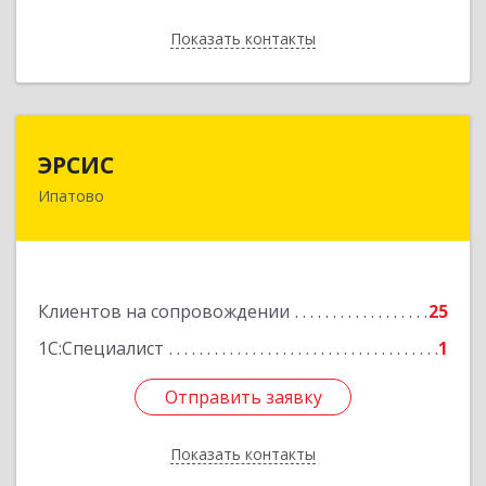
Показать контакты
Назад
ЭРСИС
ЭРСИС
Ипатово
356630, Ставропольский край, М.О.
Ипатовский, Ипатово г, Гагарина ул, дом №
47/1, пом.1
Подробнее
Клиентов на сопровождении
25
1С:Специалист
1
Отправить заявку
Отправить заявку
Показать контакты
Назад