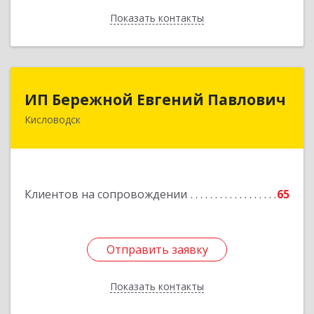
Показать контакты
Назад
ИП Бережной Евгений Павлович
ИП Бережной Евгений Павлович
Кисловодск
357748, Ставропольский край, Кисловодск г,
Главная ул, дом № 30
Подробнее
Клиентов на сопровождении
65
Отправить заявку
Отправить заявку
Показать контакты
Назад