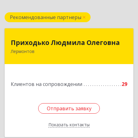
Рекомендованные партнеры
Приходько Людмила Олеговна
Приходько Людмила Олеговна
Лермонтов
357341, Лермонтов г, П.Лумумбы ул, дом №
43/2, кв.44
Подробнее
Клиентов на сопровождении
29
Отправить заявку
Отправить заявку
Показать контакты
Назад