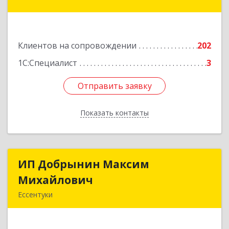
Железноводск, Иноземцево п, Свободы ул, дом
№ 136
Подробнее
Клиентов на сопровождении
202
1С:Специалист
3
Отправить заявку
Отправить заявку
Показать контакты
Назад
ИП Добрынин Максим
ИП Добрынин Максим
Михайлович
Михайлович
Ессентуки
357601, Ставропольский край, Ессентуки,
Спасателей, дом № 5, кв.43