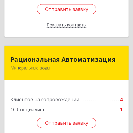
Отправить заявку
Отправить заявку
Показать контакты
Назад
Рациональная Автоматизация
Рациональная Автоматизация
Минеральные воды
357209, Ставропольский край, м.о.
Минераловодский, Минеральные Воды г, 22
Партсъезда пр-кт, домовладение № 9, корпус 1
Подробнее
Клиентов на сопровождении
4
1С:Специалист
1
Отправить заявку
Отправить заявку