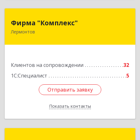
Фирма "Комплекс"
Фирма "Комплекс"
Лермонтов
357348, Ставропольский край, Лермонтов г,
Острогорка с, Степная ул, дом № 46, а
Подробнее
Клиентов на сопровождении
32
1С:Специалист
5
Отправить заявку
Отправить заявку
Показать контакты
Назад
ITKMV