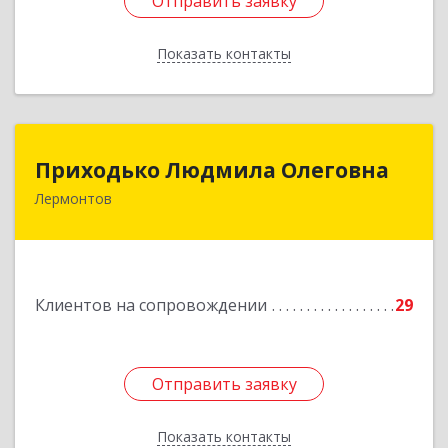
Отправить заявку
Отправить заявку
Показать контакты
Назад
Приходько Людмила Олеговна
Приходько Людмила Олеговна
Лермонтов
357341, Лермонтов г, П.Лумумбы ул, дом №
43/2, кв.44
Подробнее
Клиентов на сопровождении
29
Отправить заявку
Отправить заявку
Показать контакты
Назад