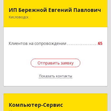
ИП Бережной Евгений Павлович
ИП Бережной Евгений Павлович
Кисловодск
357748, Ставропольский край, Кисловодск г,
Главная ул, дом № 30
Подробнее
Клиентов на сопровождении
65
Отправить заявку
Отправить заявку
Показать контакты
Назад
Компьютер-Сервис
Компьютер-Сервис