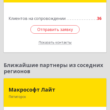
Подробнее
Клиентов на сопровождении
36
Отправить заявку
Отправить заявку
Показать контакты
Назад
Ближайшие партнеры из соседних
регионов
Макрософт Лайт
Макрософт Лайт
Пятигорск
357501, Ставропольский край, Пятигорск г,
Коста Хетагурова ул, дом № 4