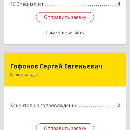
1С:Специалист
4
Отправить заявку
Отправить заявку
Показать контакты
Назад
Гофонов Сергей Евгеньевич
Гофонов Сергей Евгеньевич
Железноводск
Подробнее
Клиентов на сопровождении
2
Отправить заявку
Отправить заявку