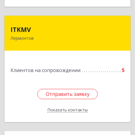
ITKMV
ITKMV
Лермонтов
Подробнее
Клиентов на сопровождении
5
Отправить заявку
Отправить заявку
Показать контакты
Назад