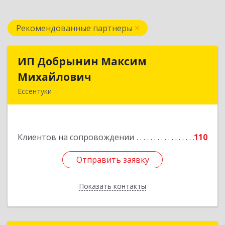
Рекомендованные партнеры
ИП Добрынин Максим
ИП Добрынин Максим
Михайлович
Михайлович
Ессентуки
357601, Ставропольский край, Ессентуки,
Спасателей, дом № 5, кв.43
Клиентов на сопровождении
110
Подробнее
Отправить заявку
Отправить заявку
Показать контакты
Назад