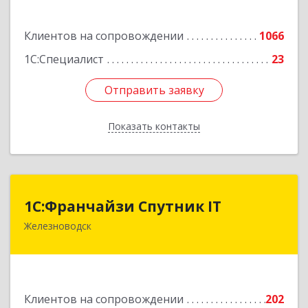
Подробнее
Клиентов на сопровождении
1066
1С:Специалист
23
Отправить заявку
Отправить заявку
Показать контакты
Назад
1С:Франчайзи Спутник IT
1С:Франчайзи Спутник IT
Железноводск
357430, Ставропольский край, город-курорт
Железноводск, Иноземцево п, Свободы ул, дом
№ 136
Подробнее
Клиентов на сопровождении
202