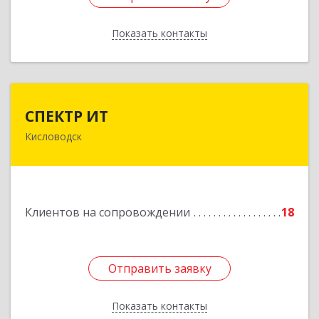
Показать контакты
Назад
СПЕКТР ИТ
СПЕКТР ИТ
Кисловодск
357736, Ставропольский край, Кисловодск г,
Ставропольская ул, дом № 8
Подробнее
Клиентов на сопровождении
18
Отправить заявку
Отправить заявку
Показать контакты
Назад