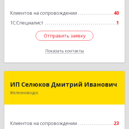
50 лет Октября ул, дом № 138
Клиентов на сопровождении
40
Подробнее
1С:Специалист
1
Отправить заявку
Отправить заявку
Показать контакты
Назад
ИП Селюков Дмитрий Иванович
ИП Селюков Дмитрий Иванович
Железноводск
357400, Ставропольский край, Железноводск г,
Энгельса ул, дом № 17, кв.17
Подробнее
Клиентов на сопровождении
23