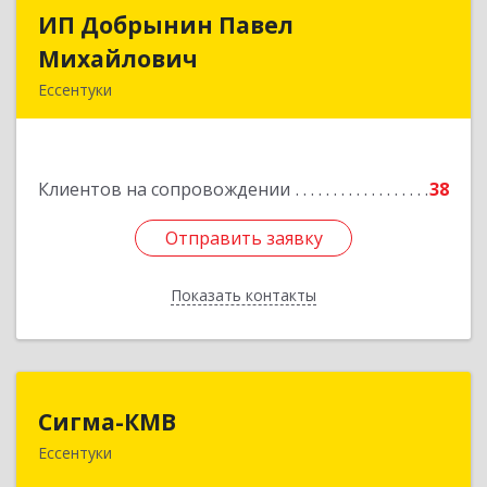
ИП Добрынин Павел
ИП Добрынин Павел
Михайлович
Михайлович
Ессентуки
Подробнее
Клиентов на сопровождении
38
Отправить заявку
Отправить заявку
Показать контакты
Назад
Сигма-КМВ
Сигма-КМВ
Ессентуки
357600, Ставропольский край, Ессентуки г,
Пятигорская ул, дом № 139, оф.211