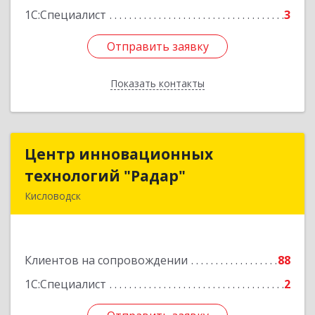
1С:Специалист
3
Отправить заявку
Отправить заявку
Показать контакты
Назад
Центр инновационных
Центр инновационных
технологий "Радар"
технологий "Радар"
Кисловодск
357000, Ставропольский край, Кисловодск г,
Цандера проезд, дом № 2
Клиентов на сопровождении
88
Подробнее
1С:Специалист
2