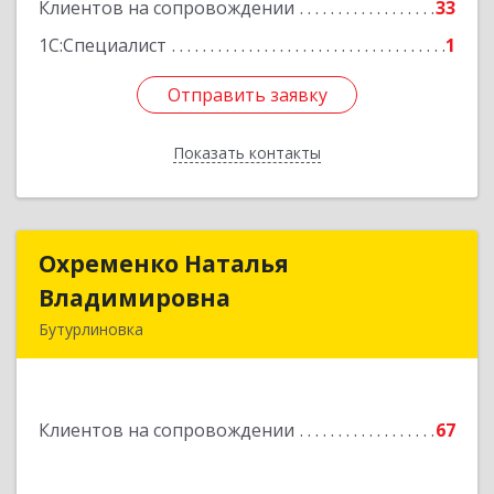
Клиентов на сопровождении
33
1С:Специалист
1
Отправить заявку
Отправить заявку
Показать контакты
Назад
Охременко Наталья
Охременко Наталья
Владимировна
Владимировна
Бутурлиновка
Подробнее
Клиентов на сопровождении
67