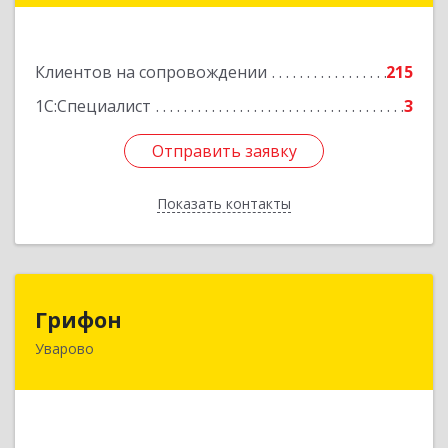
Подробнее
Клиентов на сопровождении
215
1С:Специалист
3
Отправить заявку
Отправить заявку
Показать контакты
Назад
Грифон
Грифон
Уварово
393461, Тамбовская обл, Уварово г, Южная ул,
дом № 40А
Подробнее