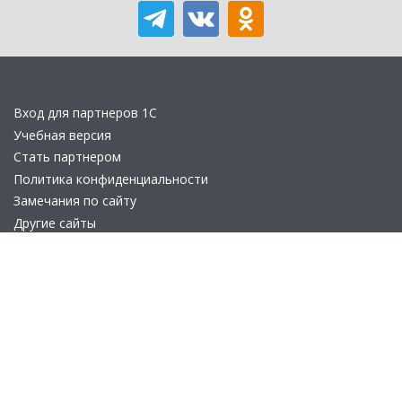
Вход для партнеров 1С
Учебная версия
Стать партнером
Политика конфиденциальности
Замечания по сайту
Другие сайты
Телефон:
+7 (495) 737-92-57
Email:
site_v8@1c.ru
Отдел продаж:
г. Москва
,
улица Селезнёвская, дом 21