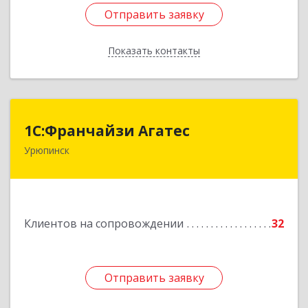
Отправить заявку
Отправить заявку
Показать контакты
Назад
1С:Франчайзи Агатес
1С:Франчайзи Агатес
Урюпинск
403113, Волгоградская обл, Урюпинск г, Ленина
пр-кт, дом № 90а
Подробнее
Клиентов на сопровождении
32
Отправить заявку
Отправить заявку