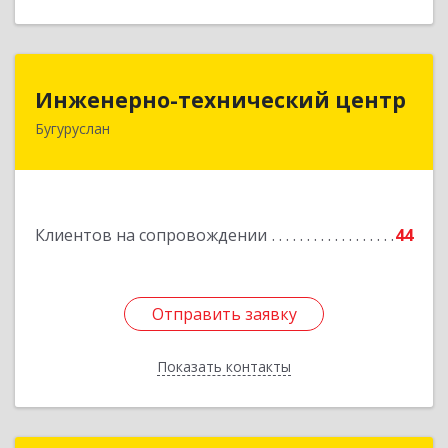
Инженерно-технический центр
Инженерно-технический центр
Бугуруслан
461633, Оренбургская обл, Бугуруслан г,
Больничный пер, дом № 8
Подробнее
Клиентов на сопровождении
44
Отправить заявку
Отправить заявку
Показать контакты
Назад