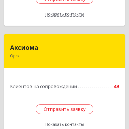
Показать контакты
Назад
Аксиома
Аксиома
Орск
462431, Оренбургская обл, Орск г, Ленина пр-
кт, дом № 84, кв.28
Подробнее
Клиентов на сопровождении
49
Отправить заявку
Отправить заявку
Показать контакты
Назад