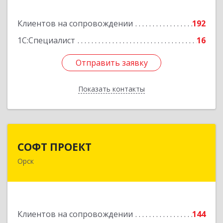
Подробнее
Клиентов на сопровождении
192
1С:Специалист
16
Отправить заявку
Отправить заявку
Показать контакты
Назад
СОФТ ПРОЕКТ
СОФТ ПРОЕКТ
Орск
462430, Оренбургская обл, Орск г,
Добровольского ул, дом № 23, кв.11
Подробнее
Клиентов на сопровождении
144