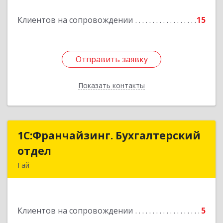
Подробнее
Клиентов на сопровождении
15
Отправить заявку
Отправить заявку
Показать контакты
Назад
1С:Франчайзинг. Бухгалтерский
1С:Франчайзинг. Бухгалтерский
отдел
отдел
Гай
462635, Оренбургская обл, Гай г, Победы пр-кт,
дом № 1, кв.12
Клиентов на сопровождении
5
Подробнее