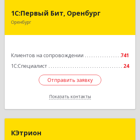
1С:Первый Бит, Оренбург
1С:Первый Бит, Оренбург
Оренбург
460044, Оренбургская обл, Оренбург, Березка
ул, дом № 2/5, пом.4
Подробнее
Клиентов на сопровождении
741
1С:Специалист
24
Отправить заявку
Отправить заявку
Показать контакты
Назад
КЭтрион
КЭтрион