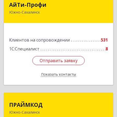
АйТи-Профи
АйТи-Профи
Южно-Сахалинск
693023, Сахалинская обл, город Южно-
Сахалинск г.о., Южно-Сахалинск г, Емельянова
А.О. ул, дом № 4
Подробнее
Клиентов на сопровождении
531
1С:Специалист
8
Отправить заявку
Отправить заявку
Показать контакты
Назад
ПРАЙМКОД
ПРАЙМКОД
Южно-Сахалинск
693020, Сахалинская обл, г.о. Город Южно-