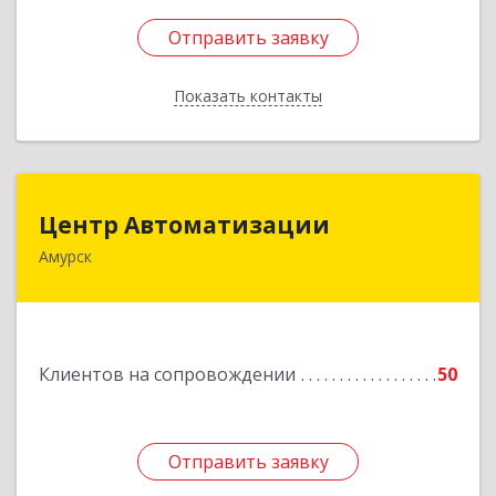
Отправить заявку
Отправить заявку
Показать контакты
Назад
Центр Автоматизации
Центр Автоматизации
Амурск
682640, Хабаровский край, Амурск г, Мира пр-
кт, дом № 55, оф.2
Подробнее
Клиентов на сопровождении
50
Отправить заявку
Отправить заявку