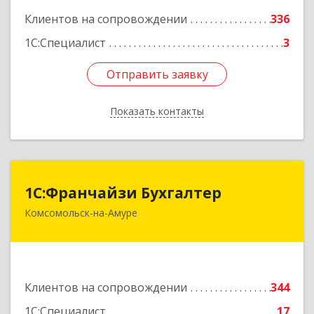
Клиентов на сопровождении
336
1С:Специалист
3
Отправить заявку
Отправить заявку
Показать контакты
Назад
1С:Франчайзи Бухгалтер
1С:Франчайзи Бухгалтер
Комсомольск-на-Амуре
681000, Хабаровский край, Комсомольск-на-
Амуре г, Красногвардейская ул, дом № 14,
оф.202
Подробнее
Клиентов на сопровождении
344
1С:Специалист
17