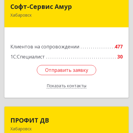
Софт-Сервис Амур
Софт-Сервис Амур
Хабаровск
680000, Хабаровский край, Хабаровск г,
Муравьева-Амурского ул., дом № 4, оф.19
Подробнее
Клиентов на сопровождении
477
1С:Специалист
30
Отправить заявку
Отправить заявку
Показать контакты
Назад
ПРОФИТ ДВ
ПРОФИТ ДВ
Хабаровск
680000, Хабаровский край, Хабаровск г,