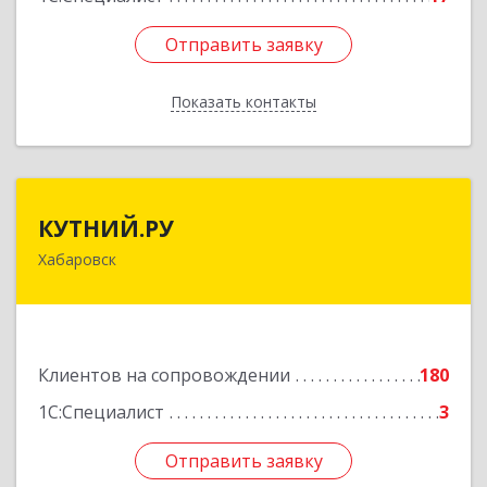
Отправить заявку
Отправить заявку
Показать контакты
Назад
КУТНИЙ.РУ
КУТНИЙ.РУ
Хабаровск
680007, Хабаровский край, Хабаровск г,
Шевчука ул, дом № 42, оф.505
Подробнее
Клиентов на сопровождении
180
1С:Специалист
3
Отправить заявку
Отправить заявку