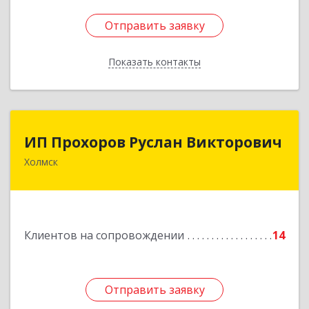
Отправить заявку
Отправить заявку
Показать контакты
Назад
ИП Прохоров Руслан Викторович
ИП Прохоров Руслан Викторович
Холмск
694620, Сахалинская обл, Холмский р-н, Холмск
г, Александра Матросова ул, дом № 6Б, кв.32
Подробнее
Клиентов на сопровождении
14
Отправить заявку
Отправить заявку