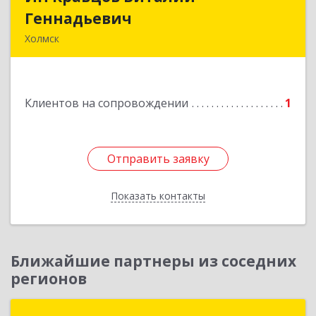
Геннадьевич
Геннадьевич
Холмск
694620, Сахалинская обл, Холмский р-н, Холмск
г, Бульвар Дружбы ул, дом № 5, кв.39
Клиентов на сопровождении
1
Подробнее
Отправить заявку
Отправить заявку
Показать контакты
Назад
Ближайшие партнеры из соседних
регионов