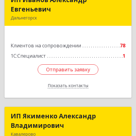
Евгеньевич
Евгеньевич
Дальнегорск
692446, Приморский край, Дальнегорск г,
Инженерная ул, дом № 28, кв.1
Клиентов на сопровождении
78
Подробнее
1С:Специалист
1
Отправить заявку
Отправить заявку
Показать контакты
Назад
ИП Якименко Александр
ИП Якименко Александр
Владимирович
Владимирович
Кавалерово