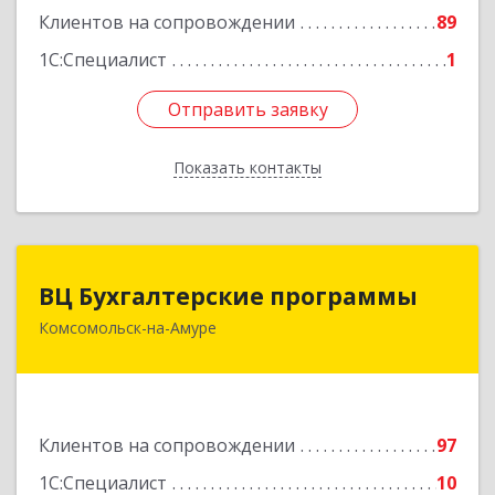
Клиентов на сопровождении
89
Подробнее
1С:Специалист
1
Отправить заявку
Отправить заявку
Показать контакты
Назад
ВЦ Бухгалтерские программы
ВЦ Бухгалтерские программы
Комсомольск-на-Амуре
681000, Хабаровский край, Комсомольск-на-
Амуре г, Сидоренко ул, дом № 1А
Подробнее
Клиентов на сопровождении
97
1С:Специалист
10