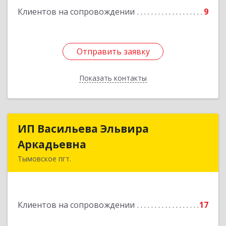
Клиентов на сопровождении
9
Отправить заявку
Отправить заявку
Показать контакты
Назад
ИП Васильева Эльвира
ИП Васильева Эльвира
Аркадьевна
Аркадьевна
Тымовское пгт.
694400, Сахалинская обл, Тымовский р-н,
Тымовское пгт, Красноармейская ул, дом № 34,
кв.9
Клиентов на сопровождении
17
Подробнее