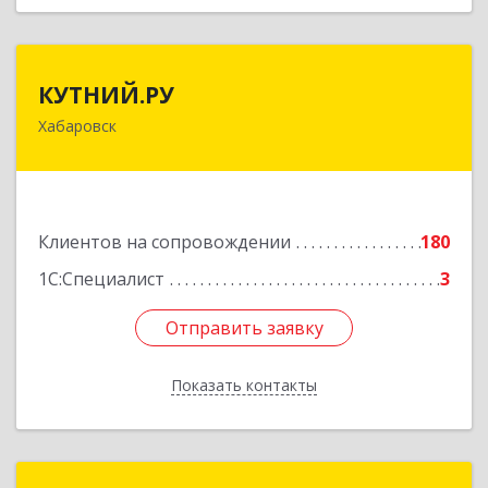
КУТНИЙ.РУ
КУТНИЙ.РУ
Хабаровск
680007, Хабаровский край, Хабаровск г,
Шевчука ул, дом № 42, оф.505
Подробнее
Клиентов на сопровождении
180
1С:Специалист
3
Отправить заявку
Отправить заявку
Показать контакты
Назад