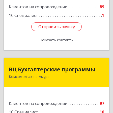
Клиентов на сопровождении
89
Подробнее
1С:Специалист
1
Отправить заявку
Отправить заявку
Показать контакты
Назад
ВЦ Бухгалтерские программы
ВЦ Бухгалтерские программы
Комсомольск-на-Амуре
681000, Хабаровский край, Комсомольск-на-
Амуре г, Сидоренко ул, дом № 1А
Подробнее
Клиентов на сопровождении
97
1С:Специалист
10