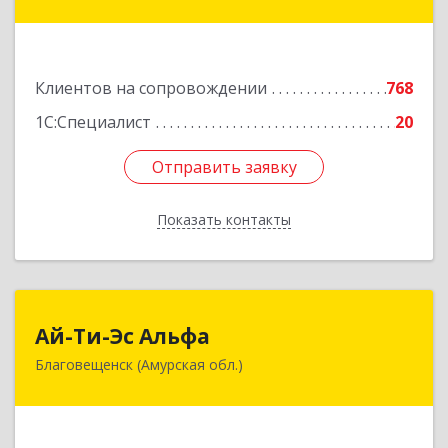
Амурская ул, дом № 236, оф.7-8
Подробнее
Клиентов на сопровождении
768
1С:Специалист
20
Отправить заявку
Отправить заявку
Показать контакты
Назад
Ай-Ти-Эс Альфа
Ай-Ти-Эс Альфа
Благовещенск (Амурская обл.)
675000, Амурская обл, Благовещенск г, Зейская
ул, дом № 134, оф.515
Подробнее