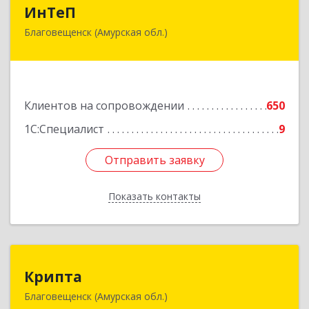
ИнТеП
ИнТеП
Благовещенск (Амурская обл.)
675000, Амурская обл, Благовещенск г,
Горького ул, дом № 172/1
Подробнее
Клиентов на сопровождении
650
1С:Специалист
9
Отправить заявку
Отправить заявку
Показать контакты
Назад
Крипта
Крипта
Благовещенск (Амурская обл.)
675000, Амурская обл, Благовещенск г,