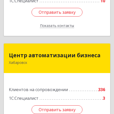
1С:Специалист
10
Отправить заявку
Отправить заявку
Показать контакты
Назад
Центр автоматизации бизнеса
Центр автоматизации бизнеса
Хабаровск
680030, Хабаровский край, Хабаровск г, Ленина
ул, дом № 4, оф.802
Подробнее
Клиентов на сопровождении
336
1С:Специалист
3
Отправить заявку
Отправить заявку