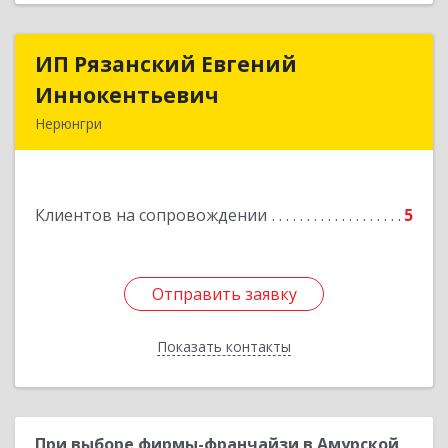
ИП Рязанский Евгений
ИП Рязанский Евгений
Иннокентьевич
Иннокентьевич
Нерюнгри
678967, Саха /Якутия/ Респ, Нерюнгри г,
Дружбы Народов пр-кт, дом № 14
Клиентов на сопровождении
5
Подробнее
Отправить заявку
Отправить заявку
Показать контакты
Назад
При выборе фирмы-франчайзи в Амурской