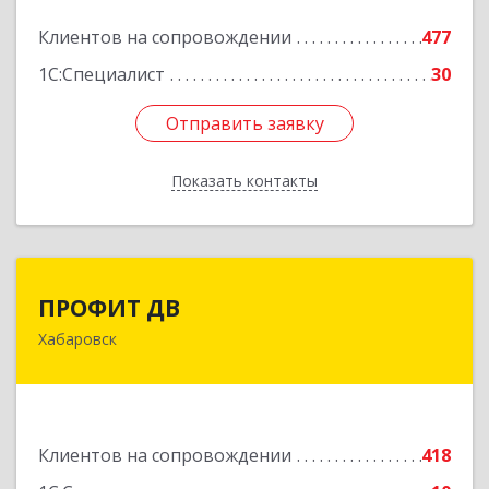
Подробнее
Клиентов на сопровождении
477
1С:Специалист
30
Отправить заявку
Отправить заявку
Показать контакты
Назад
ПРОФИТ ДВ
ПРОФИТ ДВ
Хабаровск
680000, Хабаровский край, Хабаровск г,
Муравьева-Амурского ул, дом № 25, пом.I
Подробнее
Клиентов на сопровождении
418