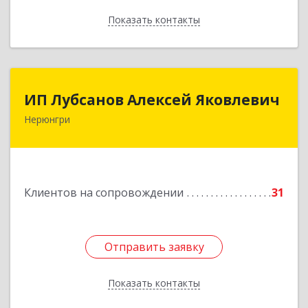
Показать контакты
Назад
ИП Лубсанов Алексей Яковлевич
ИП Лубсанов Алексей Яковлевич
Нерюнгри
675002, Амурская область, г. Благовещенск, ул.
Краснофлотская ,77/1, кв.38
Подробнее
Клиентов на сопровождении
31
Отправить заявку
Отправить заявку
Показать контакты
Назад