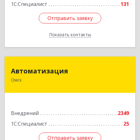
1С:Специалист
131
Отправить заявку
Отправить заявку
Показать контакты
Назад
Автоматизация
Автоматизация
Омск
644024, Омская обл, Омск г, Маршала Жукова
угол 10 лет Октября, дом № 25/31, оф.35
Подробнее
Внедрений
2349
1С:Специалист
25
Отправить заявку
Отправить заявку