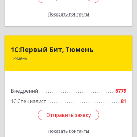
Показать контакты
Назад
1С:Первый Бит, Тюмень
1С:Первый Бит, Тюмень
Тюмень
625000, Тюменская обл, Тюмень г, Республики
ул, дом № 61, оф.712
Подробнее
Внедрений
6779
1С:Специалист
81
Отправить заявку
Отправить заявку
Показать контакты
Назад