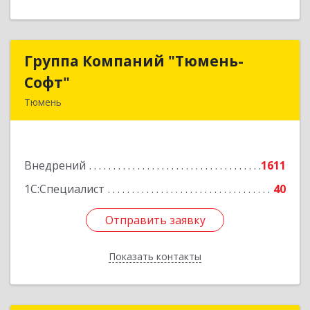
Группа Компаний "Тюмень-
Группа Компаний "Тюмень-
Софт"
Софт"
Тюмень
625048, Тюменская обл, Тюмень г, Салтыкова-
Щедрина ул, дом № 44/4
Внедрений
1611
Подробнее
1С:Специалист
40
Отправить заявку
Отправить заявку
Показать контакты
Назад