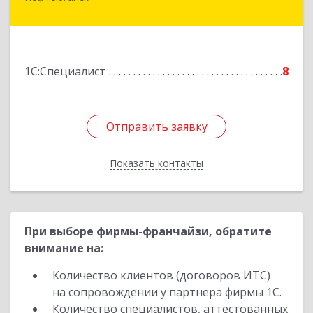
- Югра АО, Нефтеюганск г, 6-й мкр, дом № 3,
кв.175
Подробнее
1С:Специалист
8
Отправить заявку
Отправить заявку
Показать контакты
Назад
При выборе фирмы-франчайзи, обратите
внимание на:
Количество клиентов (договоров ИТС)
на сопровождении у партнера фирмы 1С.
Количество специалистов, аттестованных