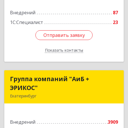
Подробнее
Внедрений
87
1С:Специалист
23
Отправить заявку
Отправить заявку
Показать контакты
Назад
Группа компаний "АиБ +
Группа компаний "АиБ +
ЭРИКОС"
ЭРИКОС"
Екатеринбург
620075, Свердловская обл, Екатеринбург г,
Луначарского ул, дом № 81, оф.1008
Внедрений
3909
Подробнее