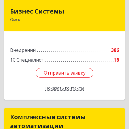
Бизнес Системы
Бизнес Системы
Омск
644024, Омская обл, Омск г, Т.К.Щербанева ул,
дом № 35, оф.703
Подробнее
Внедрений
386
1С:Специалист
18
Отправить заявку
Отправить заявку
Показать контакты
Назад
Комплексные системы
Комплексные системы
автоматизации
автоматизации