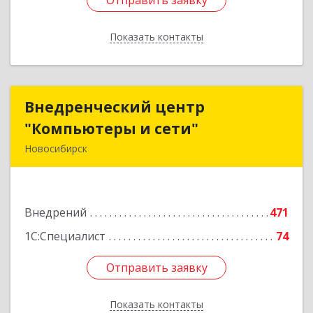
Отправить заявку
Отправить заявку
Показать контакты
Назад
Внедренческий центр
Внедренческий центр
"Компьютеры и сети"
"Компьютеры и сети"
Новосибирск
630075, Новосибирская обл, Новосибирск г,
Залесского, дом № 5/1, оф.711
Внедрений
471
Подробнее
1С:Специалист
74
Отправить заявку
Отправить заявку
Показать контакты
Назад