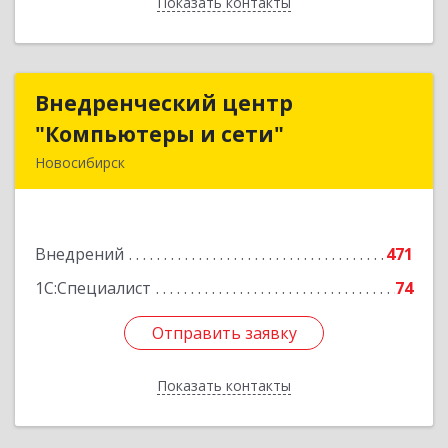
Показать контакты
Назад
Внедренческий центр
Внедренческий центр
"Компьютеры и сети"
"Компьютеры и сети"
Новосибирск
630075, Новосибирская обл, Новосибирск г,
Залесского, дом № 5/1, оф.711
Внедрений
471
Подробнее
1С:Специалист
74
Отправить заявку
Отправить заявку
Показать контакты
Назад