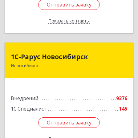
Отправить заявку
Отправить заявку
Показать контакты
Назад
1С-Рарус Новосибирск
1С-Рарус Новосибирск
Новосибирск
630015, Новосибирская обл, Новосибирск г,
Планетная ул, дом № 30,производственный
корпус 2Б, пом.5а
Подробнее
Внедрений
9376
1С:Специалист
145
Отправить заявку
Отправить заявку