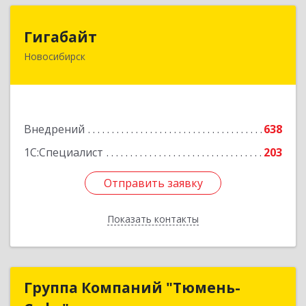
Гигабайт
Гигабайт
Новосибирск
630099, Новосибирская обл, Новосибирск г,
Ядринцевская ул, дом № 68/1, этаж 4
Подробнее
Внедрений
638
1С:Специалист
203
Отправить заявку
Отправить заявку
Показать контакты
Назад
Группа Компаний "Тюмень-
Группа Компаний "Тюмень-