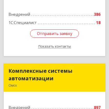
Подробнее
Внедрений
386
1С:Специалист
18
Отправить заявку
Отправить заявку
Показать контакты
Назад
Комплексные системы
Комплексные системы
автоматизации
автоматизации
Омск
644050, Омская обл, Омск г, Химиков ул, дом №
17, оф.7
Внедрений
897
Подробнее