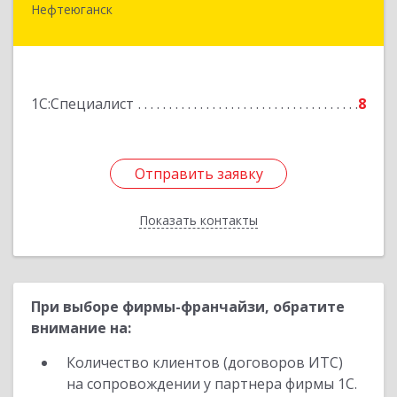
Нефтеюганск
628303, Ханты-Мансийский Автономный округ
- Югра АО, Нефтеюганск г, 6-й мкр, дом № 3,
кв.175
Подробнее
1С:Специалист
8
Отправить заявку
Отправить заявку
Показать контакты
Назад
При выборе фирмы-франчайзи, обратите
внимание на:
Количество клиентов (договоров ИТС)
на сопровождении у партнера фирмы 1С.