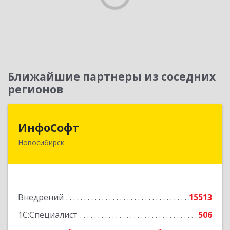
Ближайшие партнеры из соседних
регионов
ИнфоСофт
ИнфоСофт
Новосибирск
630091, Новосибирская обл, Новосибирск г,
Крылова ул, дом № 31
Подробнее
Внедрений
15513
1С:Специалист
506