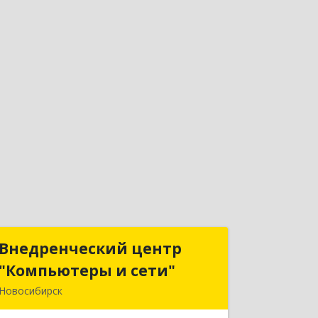
Внедренческий центр
Внедренческий центр
"Компьютеры и сети"
"Компьютеры и сети"
Новосибирск
630075, Новосибирская обл,