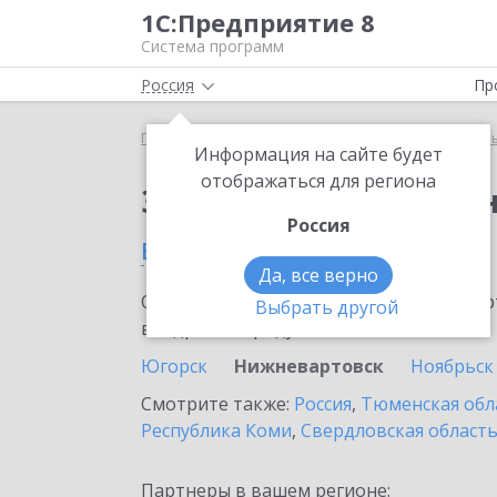
1С:Предприятие 8
Система программ
Россия
Пр
Главная
Тарифы ИТС
ИТС для централизованн
Информация на сайте будет
отображаться для региона
Заказать ИТС для це
Россия
в Нижневартовске
Да, все верно
Ознакомьтесь с информационными карт
Выбрать другой
внедрение продукта.
Югорск
Нижневартовск
Ноябрьск
Смотрите также:
Россия
,
Тюменская обл
Республика Коми
,
Свердловская област
Партнеры в вашем регионе: