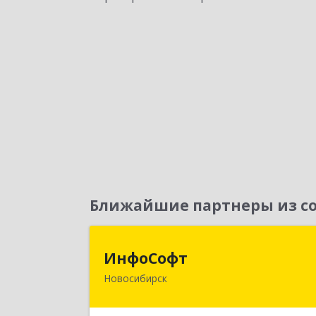
Ближайшие партнеры из со
ИнфоСоф
ИнфоСофт
Новосибирск
630091, Новосибирская обл
Новосибирск г, Крылова ул, дом № 3