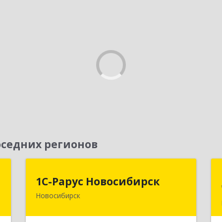
седних регионов
т
1С-Рарус Новосибирск
1С-Рарус Новосибирск
Новосибирск
,
630015, Новосибирская обл,
1
Новосибирск г, Планетная ул, дом №
30,производственный корпус 2Б,