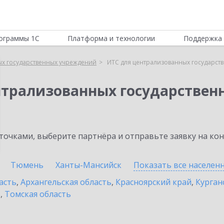
ограммы 1С
Платформа и технологии
Поддержка 
ых государственных учреждений
ИТС для централизованных государст
нтрализованных государстве
очками, выберите партнёра и отправьте заявку на ко
Тюмень
Ханты-Мансийск
Показать все населен
асть
,
Архангельская область
,
Красноярский край
,
Курган
ь
,
Томская область