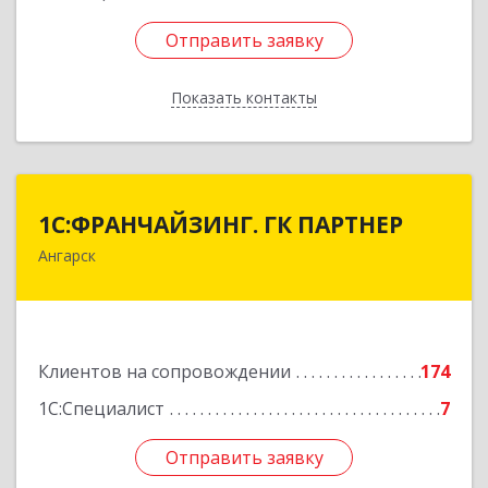
Отправить заявку
Отправить заявку
Показать контакты
Назад
1С:ФРАНЧАЙЗИНГ. ГК ПАРТНЕР
1С:ФРАНЧАЙЗИНГ. ГК ПАРТНЕР
Ангарск
665813, Иркутская обл, Ангарск г, 81 кв-л,
строение 3, оф.104
Подробнее
Клиентов на сопровождении
174
1С:Специалист
7
Отправить заявку
Отправить заявку