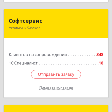
Софтсервис
Софтсервис
Усолье-Сибирское
665451, Иркутская обл, Усолье-Сибирское г,
Интернациональная ул, дом № 87
Подробнее
Клиентов на сопровождении
348
1С:Специалист
18
Отправить заявку
Отправить заявку
Показать контакты
Назад