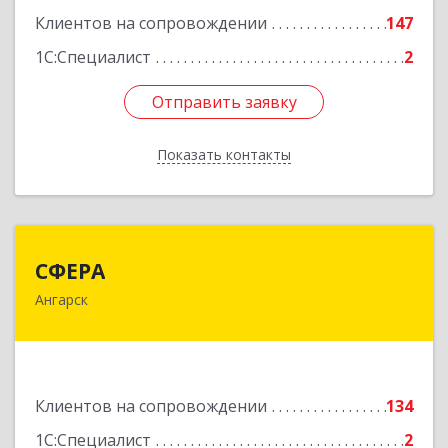
Клиентов на сопровождении
147
Подробнее
1С:Специалист
2
Отправить заявку
Отправить заявку
Показать контакты
Назад
СФЕРА
СФЕРА
Ангарск
665816, Иркутская обл, Ангарск г, 177-й кв-л,
дом № 6, оф.159
Подробнее
Клиентов на сопровождении
134
1С:Специалист
2