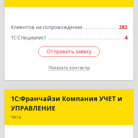
Красноярская ул, дом № 24, корпус а, оф.401
Подробнее
Клиентов на сопровождении
282
1С:Специалист
4
Отправить заявку
Отправить заявку
Показать контакты
Назад
1С:Франчайзи Компания УЧЕТ и
1С:Франчайзи Компания УЧЕТ и
УПРАВЛЕНИЕ
УПРАВЛЕНИЕ
Чита
672038, Забайкальский край, Чита г, Нагорная
ул, дом № 81а, пом.1