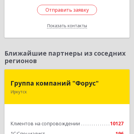
Отправить заявку
Отправить заявку
Показать контакты
Назад
Ближайшие партнеры из соседних
регионов
Группа компаний "Форус"
Группа компаний "Форус"
Иркутск
664007, Иркутская обл, Иркутск г, Ямская ул,
дом № 1, корпус 1, оф.1
Подробнее
Клиентов на сопровождении
10127
1С:Специалист
196