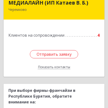
МЕДИАЛАЙН (ИП Катаев В. Б.)
Черемхово
665413, Иркутская обл, Черемхово г, Ленина ул,
дом № 5, оф.328
Подробнее
Клиентов на сопровождении
4
Отправить заявку
Отправить заявку
Показать контакты
Назад
При выборе фирмы-франчайзи в
Республике Бурятия, обратите
внимание на: