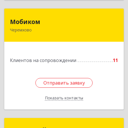
Мобиком
Мобиком
Черемхово
Подробнее
Клиентов на сопровождении
11
Отправить заявку
Отправить заявку
Показать контакты
Назад
МЕДИАЛАЙН (ИП Катаев В. Б.)