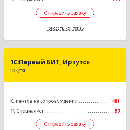
Отправить заявку
Отправить заявку
Показать контакты
Назад
1С:Первый БИТ, Иркутск
1С:Первый БИТ, Иркутск
Иркутск
664007, Иркутская обл, Иркутск г, Декабрьских
Событий ул, дом № 125, оф.500
Подробнее
Клиентов на сопровождении
1481
1С:Специалист
89
Отправить заявку
Отправить заявку