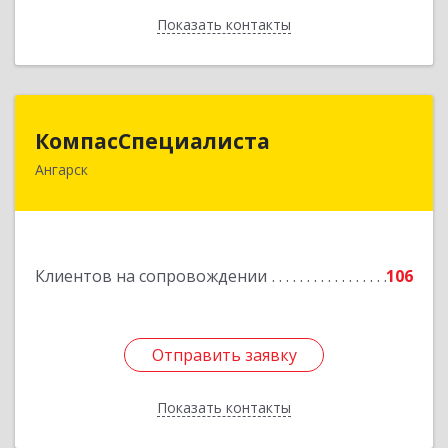
Показать контакты
Назад
КомпасСпециалиста
КомпасСпециалиста
Ангарск
665826, Иркутская обл, Ангарск г, 12А мкр, дом
№ 7, 86
Подробнее
Клиентов на сопровождении
106
Отправить заявку
Отправить заявку
Показать контакты
Назад