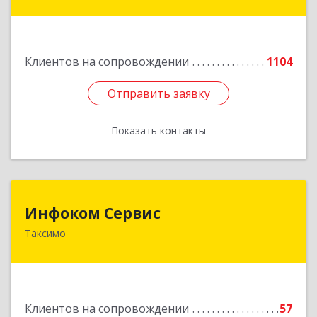
дом № 25
Подробнее
Клиентов на сопровождении
1104
Отправить заявку
Отправить заявку
Показать контакты
Назад
Инфоком Сервис
Инфоком Сервис
Таксимо
671560, Республика Бурятия, Муйский р-н, пгт.
Таксимо, ул. Железнодорожников, дом 14
Подробнее
Клиентов на сопровождении
57