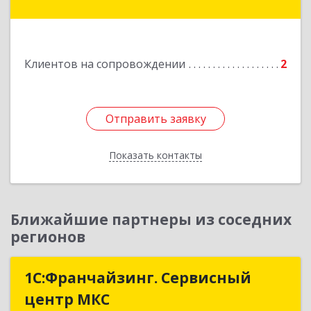
строение 43
Подробнее
Клиентов на сопровождении
2
Отправить заявку
Отправить заявку
Показать контакты
Назад
Ближайшие партнеры из соседних
регионов
1С:Франчайзинг. Сервисный
1С:Франчайзинг. Сервисный
центр МКС
центр МКС