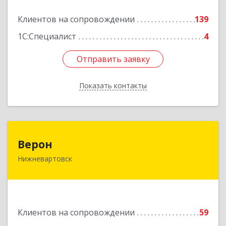
Подробнее
Клиентов на сопровождении
139
1С:Специалист
4
Отправить заявку
Отправить заявку
Показать контакты
Назад
Верон
Верон
Нижневартовск
628609, Ханты-Мансийский Автономный округ
- Югра АО, Нижневартовск г, Мира ул, Здание
№ 14/П, пом.10, эт.3
Подробнее
Клиентов на сопровождении
59