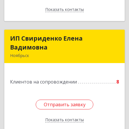
Показать контакты
Назад
ИП Свириденко Елена
ИП Свириденко Елена
Вадимовна
Вадимовна
Ноябрьск
629805, ЯНАО, Тюменская обл., г Ноябрьск,
ул.Магистральная д.65 ,кв.23
Клиентов на сопровождении
8
Подробнее
Отправить заявку
Отправить заявку
Показать контакты
Назад