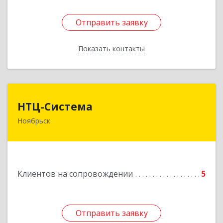
Отправить заявку
Отправить заявку
Показать контакты
Назад
НТЦ-Система
НТЦ-Система
Ноябрьск
629804, Ямало-Ненецкий АО, Ноябрьск г, 60 лет
СССР ул, дом № 39
Подробнее
Клиентов на сопровождении
5
Отправить заявку
Отправить заявку