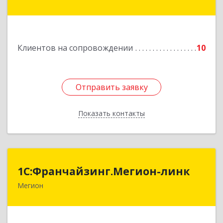
- Югра АО, Когалым г, Сопочинского проезд,
строение 2, оф.18
Подробнее
Клиентов на сопровождении
10
Отправить заявку
Отправить заявку
Показать контакты
Назад
1С:Франчайзинг.Мегион-линк
1С:Франчайзинг.Мегион-линк
Мегион
Подробнее