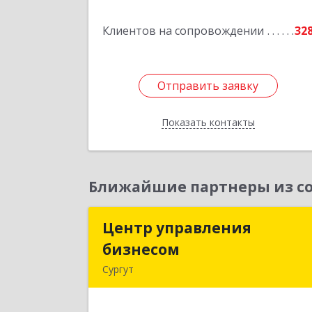
Подробне
Клиентов на сопровождении
32
Отправить заявку
Отправить заявку
Показать контакты
Назад
Ближайшие партнеры из со
Центр управления
Центр управлени
бизнесом
бизнесо
Сургут
628403, Ханты-Мансийски
Автономный округ - Югра АО, Сургу