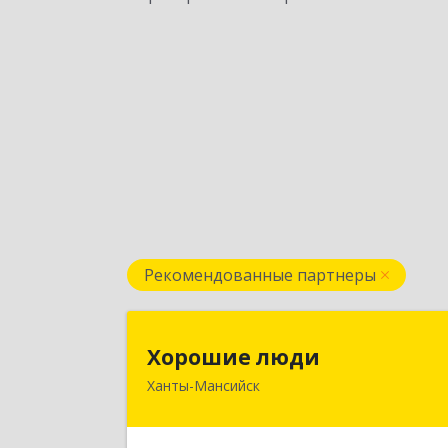
Рекомендованные партнеры
Хорошие люд
Хорошие люди
Ханты-Мансийск
628007, Ханты-Мансийски
Автономный округ - Югра АО, Ханты
Мансийск г, Светлая ул, дом № 4