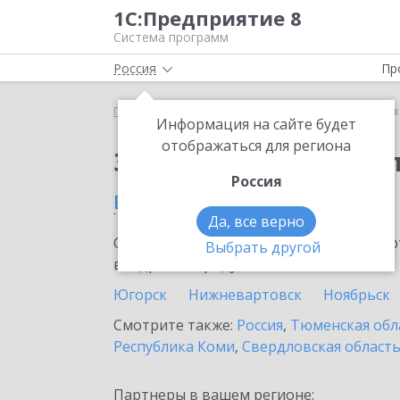
1С:Предприятие 8
Система программ
Россия
Пр
Главная
Тарифы ИТС
ИТС Бюджет
ИТС Бюдже
Информация на сайте будет
отображаться для региона
Заказать ИТС Бюдже
Россия
в Ханты-Мансийске
Да, все верно
Ознакомьтесь с информационными карт
Выбрать другой
внедрение продукта.
Югорск
Нижневартовск
Ноябрьск
Смотрите также:
Россия
,
Тюменская обл
Республика Коми
,
Свердловская област
Партнеры в вашем регионе: