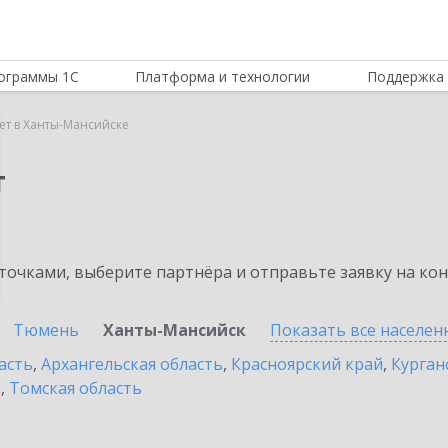
ограммы 1С
Платформа и технологии
Поддержка 
т в Ханты-Мансийске
т
очками, выберите партнёра и отправьте заявку на ко
Тюмень
Ханты-Мансийск
Показать все населе
асть
,
Архангельская область
,
Красноярский край
,
Курган
ь
,
Томская область