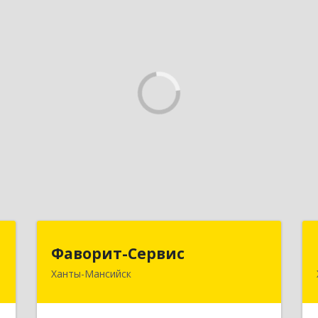
и
Фаворит-Сервис
Фаворит-Сервис
Ханты-Мансийск
й
628011, Ханты-Мансийский
-
Автономный округ - Югра АО, Ханты-
0
Мансийск г, Гагарина ул, дом № 118/1,