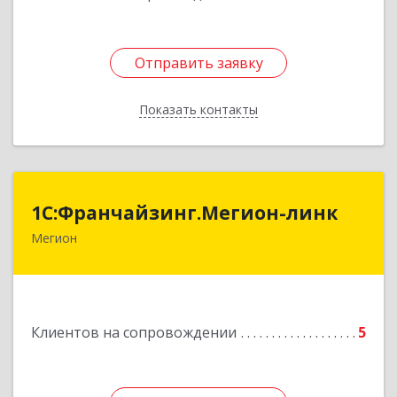
Отправить заявку
Отправить заявку
Показать контакты
Назад
1С:Франчайзинг.Мегион-линк
1С:Франчайзинг.Мегион-линк
Мегион
Подробнее
Клиентов на сопровождении
5