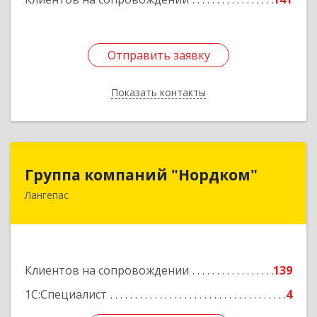
Отправить заявку
Отправить заявку
Показать контакты
Назад
Группа компаний "Нордком"
Группа компаний "Нордком"
Лангепас
628672, Тюменская обл, Лангепас г., Солнечная
ул., дом № 21/1, каб.313
Подробнее
Клиентов на сопровождении
139
1С:Специалист
4