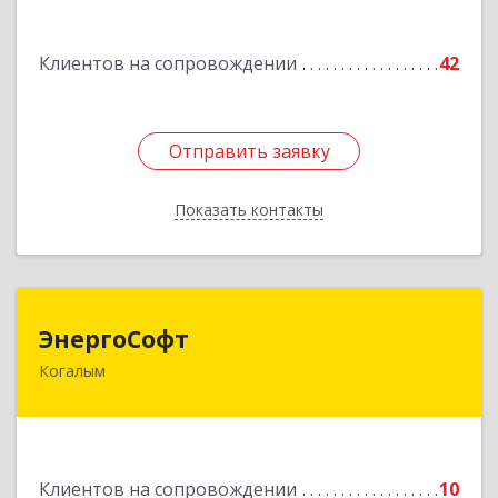
Подробнее
Клиентов на сопровождении
42
Отправить заявку
Отправить заявку
Показать контакты
Назад
ЭнергоСофт
ЭнергоСофт
Когалым
628485, Ханты-Мансийский Автономный округ
- Югра АО, Когалым г, Сопочинского проезд,
строение 2, оф.18
Подробнее
Клиентов на сопровождении
10