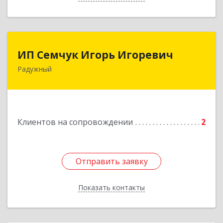
ИП Семчук Игорь Игоревич
ИП Семчук Игорь Игоревич
Радужный
628464, ХМАО-Югра, г. Радужный, 1 мкн.,
строение 43
Подробнее
Клиентов на сопровождении
2
Отправить заявку
Отправить заявку
Показать контакты
Назад