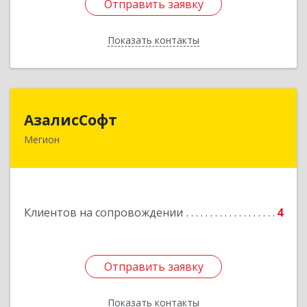
Отправить заявку
Отправить заявку
Показать контакты
Назад
АзалисСофт
АзалисСофт
Мегион
628690, Ханты-Мансийский Автономный округ
- Югра АО, Мегион г, Высокий пгт, Мира ул,
дом № 7, кв.2
Подробнее
Клиентов на сопровождении
4
Отправить заявку
Отправить заявку
Показать контакты
Назад