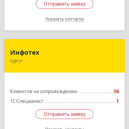
Отправить заявку
Отправить заявку
Показать контакты
Назад
Инфотех
Инфотех
Сургут
628400, Ханты-Мансийский Автономный округ
- Югра АО, Сургут г, Быстринская ул, дом № 8
Подробнее
Клиентов на сопровождении
56
1С:Специалист
1
Отправить заявку
Отправить заявку