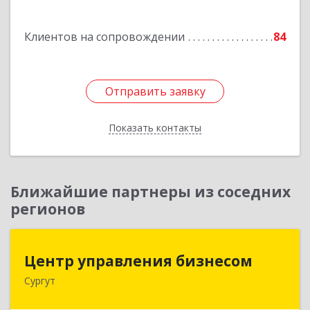
Подробнее
Клиентов на сопровождении
84
Отправить заявку
Отправить заявку
Показать контакты
Назад
Ближайшие партнеры из соседних
регионов
Центр управления бизнесом
Центр управления бизнесом
Сургут
628403, Ханты-Мансийский Автономный округ
- Югра АО, Сургут г, Мира пр-кт, дом № 56, кв.2