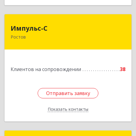
Импульс-С
Импульс-С
Ростов
152151, Ярославская обл, Ростовский р-н,
Ростов г, Карла Маркса ул, дом № 10
Подробнее
Клиентов на сопровождении
38
Отправить заявку
Отправить заявку
Показать контакты
Назад