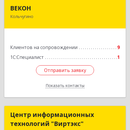
ВЕКОН
ВЕКОН
Кольчугино
601785, Владимирская обл, Кольчугинский р-н,
Кольчугино г, 3 Интернационала ул, дом № 38
Подробнее
Клиентов на сопровождении
9
1С:Специалист
1
Отправить заявку
Отправить заявку
Показать контакты
Назад
Центр информационных
Центр информационных
технологий "Виртэкс"
технологий "Виртэкс"