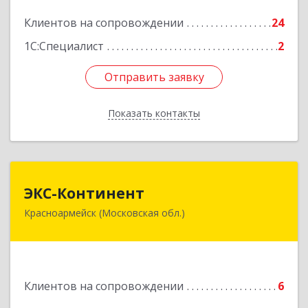
Подробнее
Клиентов на сопровождении
24
1С:Специалист
2
Отправить заявку
Отправить заявку
Показать контакты
Назад
ЭКС-Континент
ЭКС-Континент
Красноармейск (Московская обл.)
141292, Московская область, Красноармейск,
микрорайон "Северный", дом № 23, кв.79
Подробнее
Клиентов на сопровождении
6