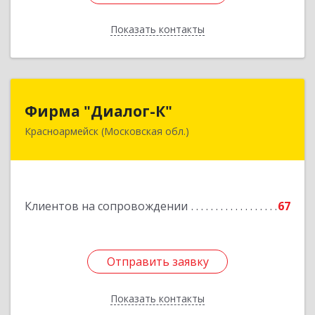
Показать контакты
Назад
Фирма "Диалог-К"
Фирма "Диалог-К"
Красноармейск (Московская обл.)
141292, Московская обл, Красноармейск г,
Комсомольская ул, дом № 4, пом.25
Подробнее
Клиентов на сопровождении
67
Отправить заявку
Отправить заявку
Показать контакты
Назад