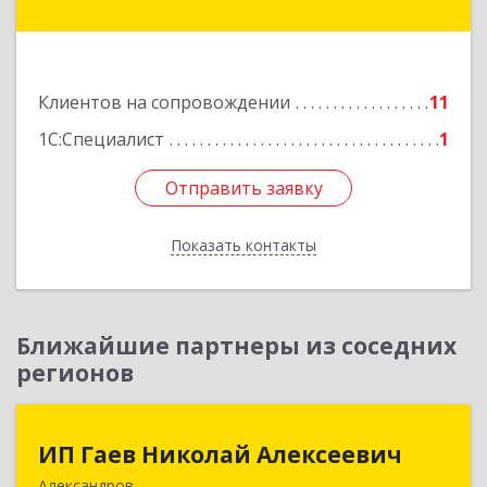
Залесский г, Менделеева ул, дом № 18, кв.7
Подробнее
Клиентов на сопровождении
11
1С:Специалист
1
Отправить заявку
Отправить заявку
Показать контакты
Назад
Ближайшие партнеры из соседних
регионов
ИП Гаев Николай Алексеевич
ИП Гаев Николай Алексеевич
Александров