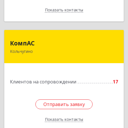
Показать контакты
Назад
КомпАС
КомпАС
Кольчугино
601782, Владимирская область, г.Кольчугино,
ул.Больничная, д.20
Подробнее
Клиентов на сопровождении
17
Отправить заявку
Отправить заявку
Показать контакты
Назад