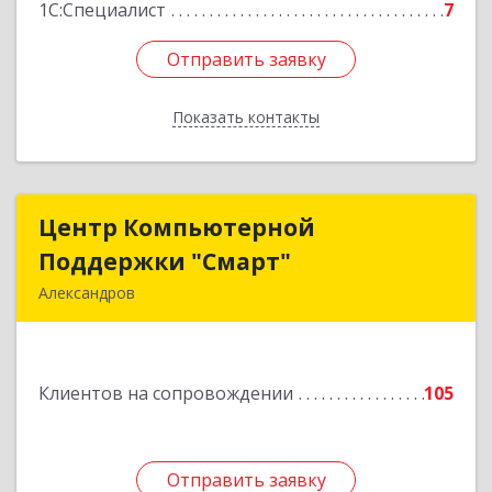
1С:Специалист
7
Отправить заявку
Отправить заявку
Показать контакты
Назад
Центр Компьютерной
Центр Компьютерной
Поддержки "Смарт"
Поддержки "Смарт"
Александров
601650, Владимирская обл, Александровский р-
н, Александров г, Институтская ул, дом № 1,
ком.74
Клиентов на сопровождении
105
Подробнее
Отправить заявку
Отправить заявку