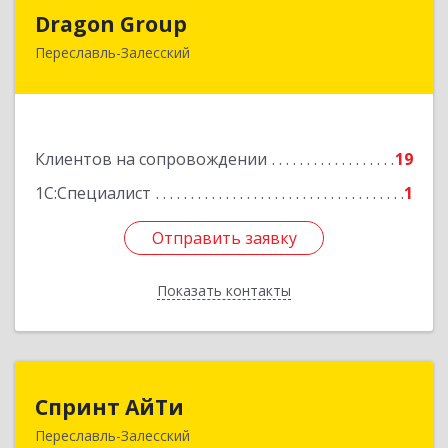
Dragon Group
Dragon Group
Переславль-Залесский
152020, Ярославская обл, Переславль-
Залесский г, Советская ул, дом № 37, оф.304, 307
Подробнее
Клиентов на сопровождении
19
1С:Специалист
1
Отправить заявку
Отправить заявку
Показать контакты
Назад
Спринт АйТи
Спринт АйТи
Переславль-Залесский
152025, Ярославская обл, Переславль-