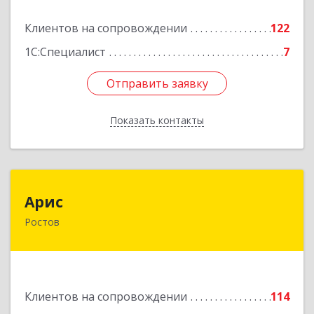
Подробнее
Клиентов на сопровождении
122
1С:Специалист
7
Отправить заявку
Отправить заявку
Показать контакты
Назад
Арис
Арис
Ростов
152150, Ярославская обл, Ростовский р-н,
Ростов г, Пионерский проезд, дом № 3
Подробнее
Клиентов на сопровождении
114