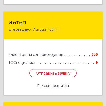
ИнТеП
ИнТеП
Благовещенск (Амурская обл.)
675000, Амурская обл, Благовещенск г,
Горького ул, дом № 172/1
Подробнее
Клиентов на сопровождении
650
1С:Специалист
9
Отправить заявку
Отправить заявку
Показать контакты
Назад