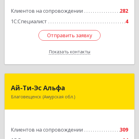
Подробнее
Клиентов на сопровождении
282
1С:Специалист
4
Отправить заявку
Отправить заявку
Показать контакты
Назад
Ай-Ти-Эс Альфа
Ай-Ти-Эс Альфа
Благовещенск (Амурская обл.)
675000, Амурская обл, Благовещенск г, Зейская
ул, дом № 134, оф.515
Подробнее
Клиентов на сопровождении
309