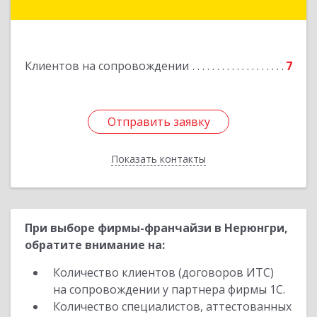
Мирнинский, г. Мирный, ул. Ленина, дом 34,
квартира 5
Подробнее
Клиентов на сопровождении
7
Отправить заявку
Отправить заявку
Показать контакты
Назад
При выборе фирмы-франчайзи в Нерюнгри,
обратите внимание на:
Количество клиентов (договоров ИТС)
на сопровождении у партнера фирмы 1С.
Количество специалистов, аттестованных