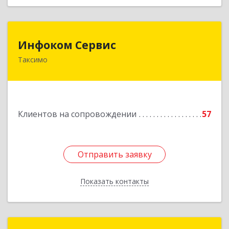
Инфоком Сервис
Инфоком Сервис
Таксимо
671560, Республика Бурятия, Муйский р-н, пгт.
Таксимо, ул. Железнодорожников, дом 14
Подробнее
Клиентов на сопровождении
57
Отправить заявку
Отправить заявку
Показать контакты
Назад