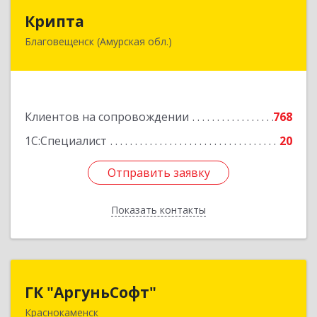
Крипта
Крипта
Благовещенск (Амурская обл.)
675000, Амурская обл, Благовещенск г,
Амурская ул, дом № 236, оф.7-8
Подробнее
Клиентов на сопровождении
768
1С:Специалист
20
Отправить заявку
Отправить заявку
Показать контакты
Назад
ГК "АргуньСофт"
ГК "АргуньСофт"
Краснокаменск
674673, Забайкальский край, Краснокаменский