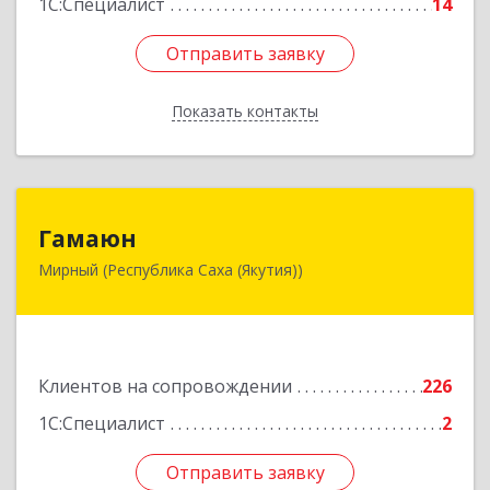
1С:Специалист
14
Отправить заявку
Отправить заявку
Показать контакты
Назад
Гамаюн
Гамаюн
Мирный (Республика Саха (Якутия))
678170, Саха /Якутия/ Респ, Мирнинский у,
Мирный г, Ленинградский пр-кт, дом № 48,
корпус а
Подробнее
Клиентов на сопровождении
226
1С:Специалист
2
Отправить заявку
Отправить заявку