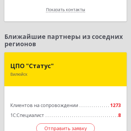
Показать контакты
Назад
Ближайшие партнеры из соседних
регионов
ЦПО "Статус"
ЦПО "Статус"
Вилюйск
677000, Саха /Якутия/ Респ, Якутск г, Ленина пр-
кт, дом № 1, оф.427
Подробнее
Клиентов на сопровождении
1273
1С:Специалист
8
Отправить заявку
Отправить заявку