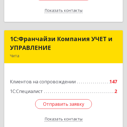
Показать контакты
Назад
1С:Франчайзи Компания УЧЕТ и
1С:Франчайзи Компания УЧЕТ и
УПРАВЛЕНИЕ
УПРАВЛЕНИЕ
Чита
672038, Забайкальский край, Чита г, Нагорная
ул, дом № 81а, пом.1
Клиентов на сопровождении
147
Подробнее
1С:Специалист
2
Отправить заявку
Отправить заявку
Показать контакты
Назад