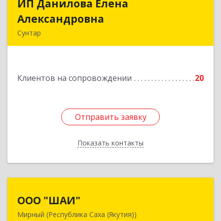
ИП Данилова Елена
ИП Данилова Елена
Александровна
Александровна
Сунтар
Подробнее
Клиентов на сопровождении
20
Отправить заявку
Отправить заявку
Показать контакты
Назад
ООО "ШАИ"
ООО "ШАИ"
Мирный (Республика Саха (Якутия))
678175, Республика Саха (Якутия), у.