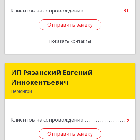
Подробнее
Клиентов на сопровождении
31
Отправить заявку
Отправить заявку
Показать контакты
Назад
ИП Рязанский Евгений
ИП Рязанский Евгений
Иннокентьевич
Иннокентьевич
Нерюнгри
678967, Саха /Якутия/ Респ, Нерюнгри г,
Дружбы Народов пр-кт, дом № 14
Клиентов на сопровождении
5
Подробнее
Отправить заявку
Отправить заявку