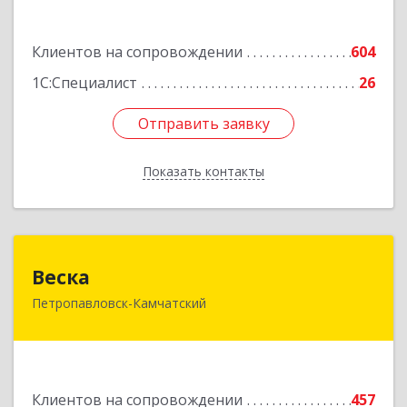
Подробнее
Клиентов на сопровождении
604
1С:Специалист
26
Отправить заявку
Отправить заявку
Показать контакты
Назад
Веска
Веска
Петропавловск-Камчатский
683031, Камчатский край, Петропавловск-
Камчатский г, Карла Маркса пр-кт, дом № 29/1,
оф.300
Подробнее
Клиентов на сопровождении
457