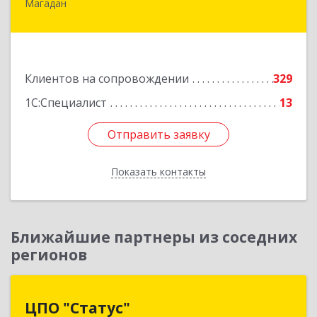
Магадан
685000, Магаданская обл, Магадан г, Полярная
ул, дом № 21А
Подробнее
Клиентов на сопровождении
329
1С:Специалист
13
Отправить заявку
Отправить заявку
Показать контакты
Назад
Ближайшие партнеры из соседних
регионов
ЦПО "Статус"
ЦПО "Статус"