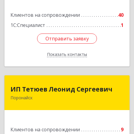
Подробнее
Клиентов на сопровождении
40
1С:Специалист
1
Отправить заявку
Отправить заявку
Показать контакты
Назад
ИП Тетюев Леонид Сергеевич
ИП Тетюев Леонид Сергеевич
Поронайск
694242, Сахалинская обл, Поронайск г, Фрунзе
ул, дом № 14, кв.51
Подробнее
Клиентов на сопровождении
9