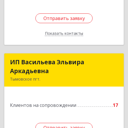
Отправить заявку
Отправить заявку
Показать контакты
Назад
ИП Васильева Эльвира
ИП Васильева Эльвира
Аркадьевна
Аркадьевна
Тымовское пгт.
694400, Сахалинская обл, Тымовский р-н,
Тымовское пгт, Красноармейская ул, дом № 34,
кв.9
Клиентов на сопровождении
17
Подробнее
Отправить заявку
Отправить заявку