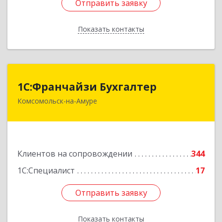
Отправить заявку
Отправить заявку
Показать контакты
Назад
1С:Франчайзи Бухгалтер
1С:Франчайзи Бухгалтер
Комсомольск-на-Амуре
681000, Хабаровский край, Комсомольск-на-
Амуре г, Красногвардейская ул, дом № 14,
оф.202
Подробнее
Клиентов на сопровождении
344
1С:Специалист
17
Отправить заявку
Отправить заявку
Показать контакты
Назад