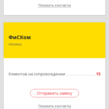
Показать контакты
Назад
ФиСКом
ФиСКом
142403, Московская обл., г.Ногинск,
Ногинск
ул.Ремесленная, д.1, пом.33
Подробнее
Клиентов на сопровождении
15
Отправить заявку
Отправить заявку
Показать контакты
Назад