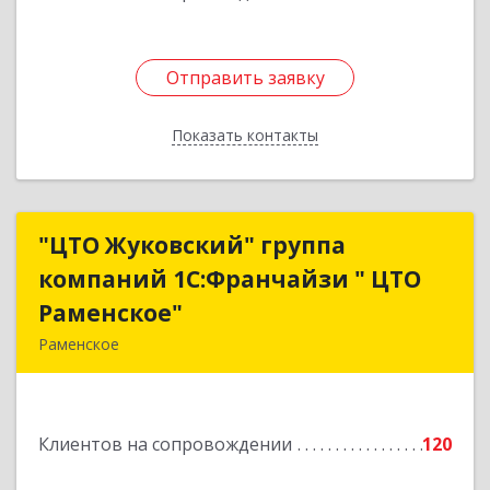
Отправить заявку
Отправить заявку
Показать контакты
Назад
"ЦТО Жуковский" группа
"ЦТО Жуковский" группа
компаний 1С:Франчайзи " ЦТО
компаний 1С:Франчайзи " ЦТО
Раменское"
Раменское"
Раменское
140100, Московская обл, Раменское г, Дергаево
д, Центральная ул, дом № 58А
Клиентов на сопровождении
120
Подробнее