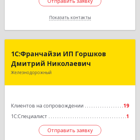
Отправить заявку
Отправить заявку
Показать контакты
Назад
1С:Франчайзи ИП Горшков
1С:Франчайзи ИП Горшков
Дмитрий Николаевич
Дмитрий Николаевич
Железнодорожный
143980, Московская обл, Железнодорожный г,
Пролетарская ул, дом № 10, кв.25
Подробнее
Клиентов на сопровождении
19
1С:Специалист
1
Отправить заявку
Отправить заявку