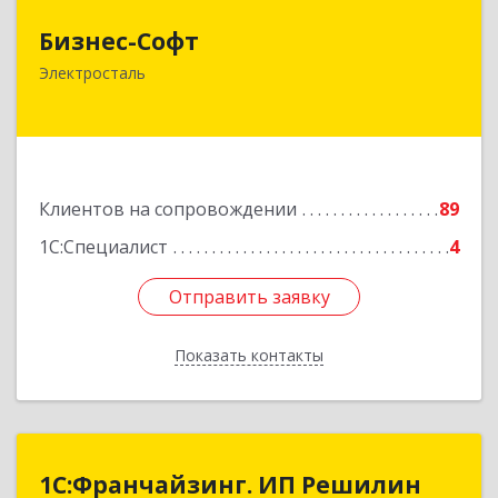
Бизнес-Софт
Бизнес-Софт
144000, Московская обл, Электросталь г, Карла
Электросталь
Маркса ул, дом № 26
Подробнее
Клиентов на сопровождении
89
1С:Специалист
4
Отправить заявку
Отправить заявку
Показать контакты
Назад
1С:Франчайзинг. ИП Решилин
1С:Франчайзинг. ИП Решилин