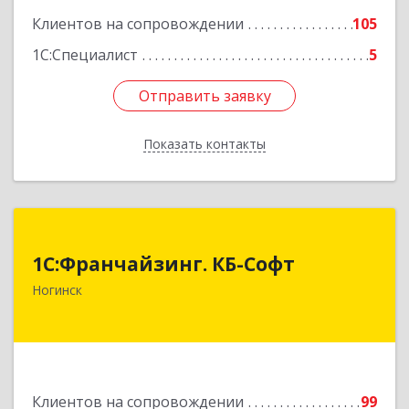
Клиентов на сопровождении
105
1С:Специалист
5
Отправить заявку
Отправить заявку
Показать контакты
Назад
1С:Франчайзинг. КБ-Софт
1С:Франчайзинг. КБ-Софт
142400, Московская обл, г.о Богородский,
Ногинск
Ногинск г, Индустриальная ул, Здание № 41В,
оф.449
Подробнее
Клиентов на сопровождении
99