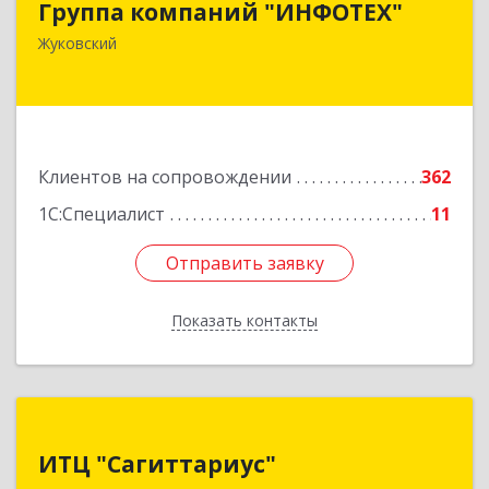
Группа компаний "ИНФОТЕХ"
140180, Московская обл, Жуковский г, Чкалова
Жуковский
ул, дом № 37
Подробнее
Клиентов на сопровождении
362
1С:Специалист
11
Отправить заявку
Отправить заявку
Показать контакты
Назад
ИТЦ "Сагиттариус"
ИТЦ "Сагиттариус"
140103, Московская обл, Раменское г,