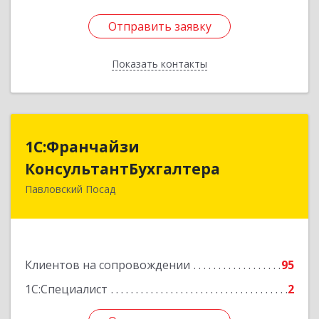
Отправить заявку
Отправить заявку
Показать контакты
Назад
1С:Франчайзи
1С:Франчайзи
КонсультантБухгалтера
КонсультантБухгалтера
Павловский Посад
142500, Московская обл, Павловский Посад г,
Каляева ул, дом № 3, оф.38
Подробнее
Клиентов на сопровождении
95
1С:Специалист
2