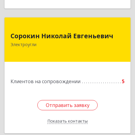
Сорокин Николай Евгеньевич
Сорокин Николай Евгеньевич
Электроугли
Подробнее
Клиентов на сопровождении
5
Отправить заявку
Отправить заявку
Показать контакты
Назад