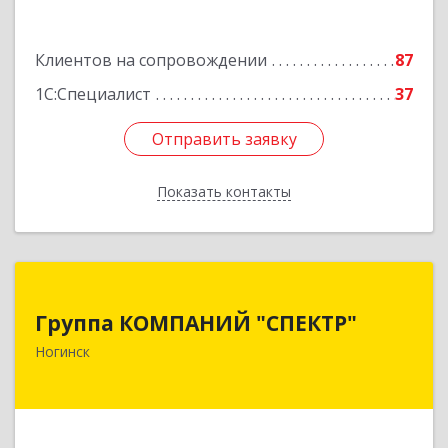
Клиентов на сопровождении
87
1С:Специалист
37
Отправить заявку
Отправить заявку
Показать контакты
Назад
Группа КОМПАНИЙ "СПЕКТР"
Группа КОМПАНИЙ "СПЕКТР"
142400, Московская обл, г.о.Богородский,
Ногинск
Ногинск г, Рогожская ул, дом № 89, оф.210
Подробнее