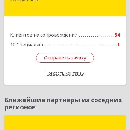
Николаева ул, дом № 6, кв.6
Подробнее
Клиентов на сопровождении
54
1С:Специалист
1
Отправить заявку
Отправить заявку
Показать контакты
Назад
Ближайшие партнеры из соседних
регионов
Группа компаний "ИНФОТЕХ"