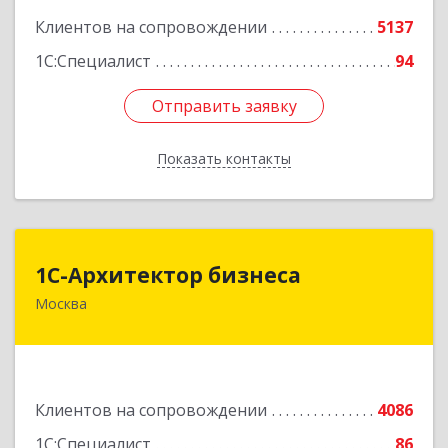
Подробнее
Клиентов на сопровождении
5137
1С:Специалист
94
Отправить заявку
Отправить заявку
Показать контакты
Назад
1С-Архитектор бизнеса
1С-Архитектор бизнеса
Москва
115114, Москва г, Кожевнический 2-й пер, дом
№ 12, строение 2, этаж 2,пом.XII, ком.6
Подробнее
Клиентов на сопровождении
4086
1С:Специалист
86