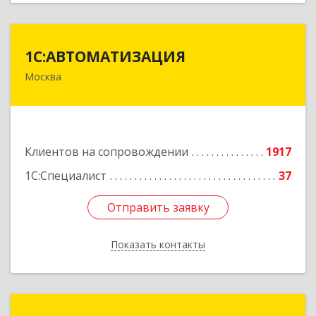
1С:АВТОМАТИЗАЦИЯ
1С:АВТОМАТИЗАЦИЯ
Москва
111024, Москва г, Энтузиастов 1-я ул, дом №
12А
Подробнее
Клиентов на сопровождении
1917
1С:Специалист
37
Отправить заявку
Отправить заявку
Показать контакты
Назад
1С:Франчайзи Виктория