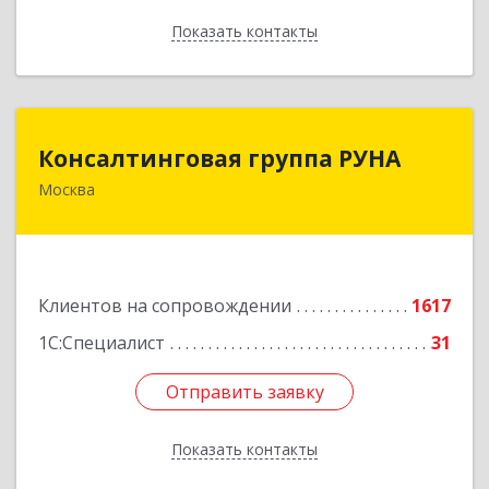
Показать контакты
Назад
Консалтинговая группа РУНА
Консалтинговая группа РУНА
Москва
117218, Москва г, Кржижановского ул, дом №
29, корпус 1
Подробнее
Клиентов на сопровождении
1617
1С:Специалист
31
Отправить заявку
Отправить заявку
Показать контакты
Назад