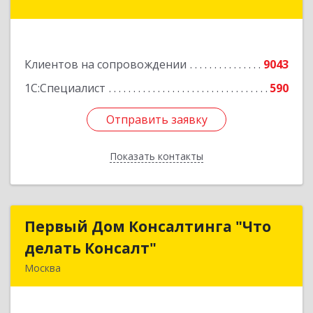
Подробнее
Клиентов на сопровождении
9043
1С:Специалист
590
Отправить заявку
Отправить заявку
Показать контакты
Назад
Первый Дом Консалтинга "Что
Первый Дом Консалтинга "Что
делать Консалт"
делать Консалт"
Москва
127083, Москва г, Мишина ул, дом № 56