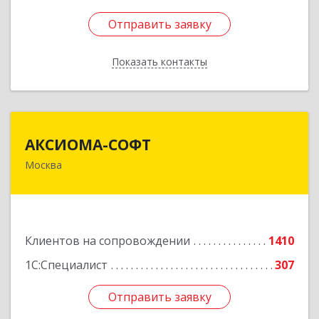
Отправить заявку
Отправить заявку
Показать контакты
Назад
АКСИОМА-СОФТ
АКСИОМА-СОФТ
Москва
105066, Москва г, вн.тер.г. муниципальный
округ Басманный, Нижняя Красносельская ул,
дом № 35, строение 64, пом.12/7
Подробнее
Клиентов на сопровождении
1410
1С:Специалист
307
Отправить заявку
Отправить заявку