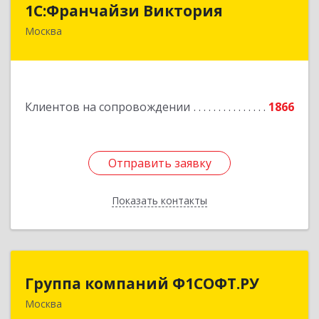
1С:Франчайзи Виктория
Москва
111020, Москва г, Синичкина 2-я ул, дом № 9А,
строение 4, этаж 5 пом 1 ком 23
Подробнее
Клиентов на сопровождении
1866
Отправить заявку
Отправить заявку
Показать контакты
Назад
Группа компаний Ф1СОФТ.РУ
Группа компаний Ф1СОФТ.РУ
Москва
101000, Москва г, Лубянский проезд, дом №