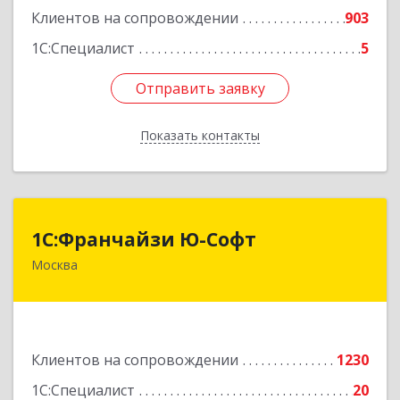
Клиентов на сопровождении
903
1С:Специалист
5
Отправить заявку
Отправить заявку
Показать контакты
Назад
1С:Франчайзи Ю-Софт
1С:Франчайзи Ю-Софт
Москва
117149, Москва г, вн.тер.г. муниципальный
округ Зюзино, Азовская ул, дом № 6, корпус 3
Подробнее
Клиентов на сопровождении
1230
1С:Специалист
20