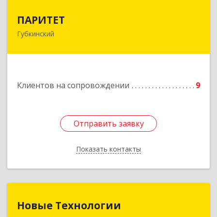
ПАРИТЕТ
ПАРИТЕТ
Губкинский
629830, Ямало-Ненецкий АО, Губкинский г, 9-й
мкр, дом № 35, оф.1
Подробнее
Клиентов на сопровождении
9
Отправить заявку
Отправить заявку
Показать контакты
Назад
Новые Технологии
Новые Технологии