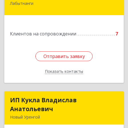
Лабытнанги
629400, Ямало-Ненецкий АО, Лабытнанги г,
Школьная ул, дом № 20, кв.37
Подробнее
Клиентов на сопровождении
7
Отправить заявку
Отправить заявку
Показать контакты
Назад
ИП Кукла Владислав
ИП Кукла Владислав
Анатольевич
Анатольевич
Новый Уренгой
629306, Ямало-Ненецкий АО, Новый Уренгой г,