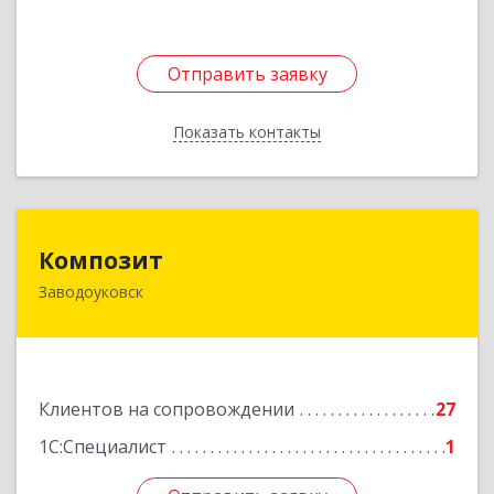
Отправить заявку
Отправить заявку
Показать контакты
Назад
Композит
Композит
Заводоуковск
627140, Тюменская обл, Заводоуковский р-н,
Заводоуковск г, Шоссейная ул, дом № 156
Подробнее
Клиентов на сопровождении
27
1С:Специалист
1