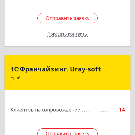
Отправить заявку
Отправить заявку
Показать контакты
Назад
1С:Франчайзинг. Uray-soft
1С:Франчайзинг. Uray-soft
Урай
628284, Ханты-Мансийский Автономный округ
- Югра АО, Урай г, 2-й мкр, дом № 89а, кв.2
Подробнее
Клиентов на сопровождении
14
Отправить заявку
Отправить заявку