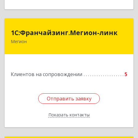
1С:Франчайзинг.Мегион-линк
1С:Франчайзинг.Мегион-линк
Мегион
Подробнее
Клиентов на сопровождении
5
Отправить заявку
Отправить заявку
Показать контакты
Назад