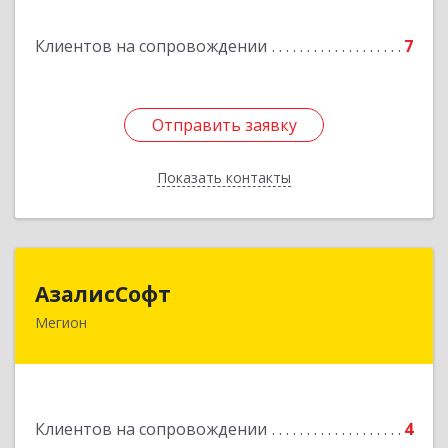
Подробнее
Клиентов на сопровождении
7
Отправить заявку
Отправить заявку
Показать контакты
Назад
АзалисСофт
АзалисСофт
Мегион
628690, Ханты-Мансийский Автономный округ
- Югра АО, Мегион г, Высокий пгт, Мира ул,
дом № 7, кв.2
Подробнее
Клиентов на сопровождении
4