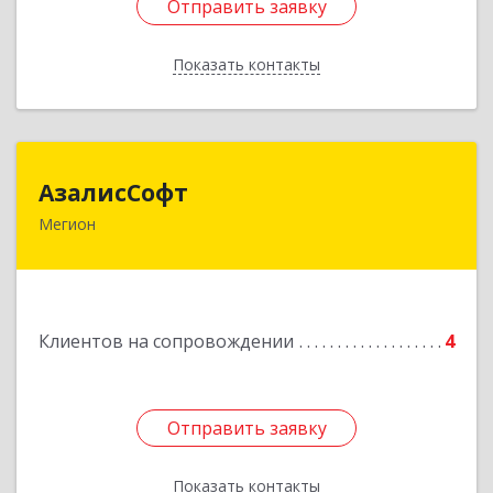
Отправить заявку
Отправить заявку
Показать контакты
Назад
АзалисСофт
АзалисСофт
Мегион
628690, Ханты-Мансийский Автономный округ
- Югра АО, Мегион г, Высокий пгт, Мира ул,
дом № 7, кв.2
Подробнее
Клиентов на сопровождении
4
Отправить заявку
Отправить заявку
Показать контакты
Назад