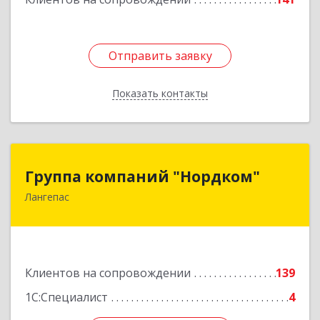
Отправить заявку
Отправить заявку
Показать контакты
Назад
Группа компаний "Нордком"
Группа компаний "Нордком"
Лангепас
628672, Тюменская обл, Лангепас г., Солнечная
ул., дом № 21/1, каб.313
Подробнее
Клиентов на сопровождении
139
1С:Специалист
4