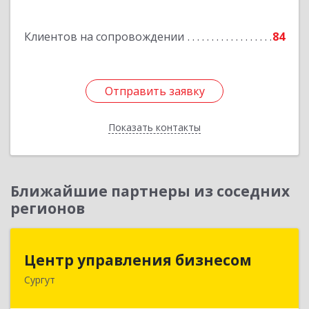
Подробнее
Клиентов на сопровождении
84
Отправить заявку
Отправить заявку
Показать контакты
Назад
Ближайшие партнеры из соседних
регионов
Центр управления бизнесом
Центр управления бизнесом
Сургут
628403, Ханты-Мансийский Автономный округ
- Югра АО, Сургут г, Мира пр-кт, дом № 56, кв.2