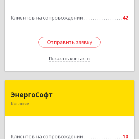
Подробнее
Клиентов на сопровождении
42
Отправить заявку
Отправить заявку
Показать контакты
Назад
ЭнергоСофт
ЭнергоСофт
Когалым
628485, Ханты-Мансийский Автономный округ
- Югра АО, Когалым г, Сопочинского проезд,
строение 2, оф.18
Подробнее
Клиентов на сопровождении
10