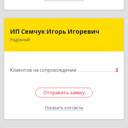
ИП Семчук Игорь Игоревич
ИП Семчук Игорь Игоревич
Радужный
628464, ХМАО-Югра, г. Радужный, 1 мкн.,
строение 43
Подробнее
Клиентов на сопровождении
2
Отправить заявку
Отправить заявку
Показать контакты
Назад