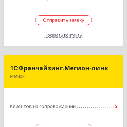
Отправить заявку
Отправить заявку
Показать контакты
Назад
1С:Франчайзинг.Мегион-линк
1С:Франчайзинг.Мегион-линк
Мегион
Подробнее
Клиентов на сопровождении
5