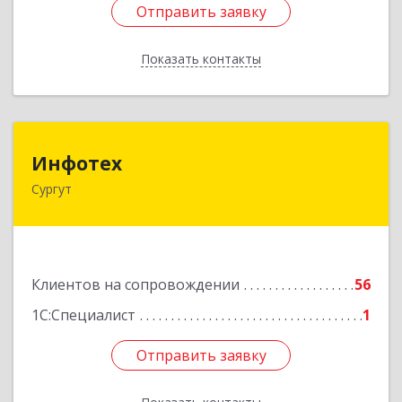
Отправить заявку
Отправить заявку
Показать контакты
Назад
Инфотех
Инфотех
Сургут
628400, Ханты-Мансийский Автономный округ
- Югра АО, Сургут г, Быстринская ул, дом № 8
Подробнее
Клиентов на сопровождении
56
1С:Специалист
1
Отправить заявку
Отправить заявку