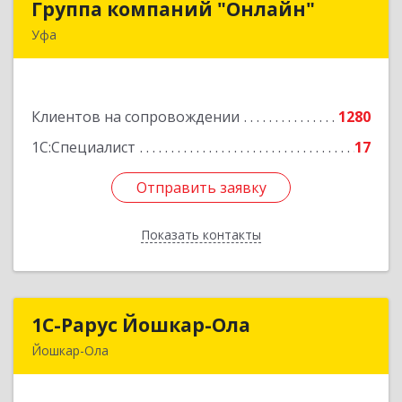
Группа компаний "Онлайн"
Группа компаний "Онлайн"
Уфа
450006, Башкортостан Респ, г.о. город Уфа, Уфа
г, Цюрупы ул, дом № 130, этаж 1
Клиентов на сопровождении
1280
Подробнее
1С:Специалист
17
Отправить заявку
Отправить заявку
Показать контакты
Назад
1С-Рарус Йошкар-Ола
1С-Рарус Йошкар-Ола
Йошкар-Ола
424004, Марий Эл Респ, Йошкар-Ола г, Волкова
ул, дом № 68