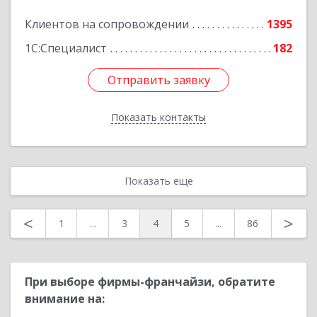
Клиентов на сопровождении
1395
Подробнее
1С:Специалист
182
Отправить заявку
Отправить заявку
Показать контакты
Назад
Показать еще
<
>
1
...
3
4
5
...
86
При выборе фирмы-франчайзи, обратите
внимание на: