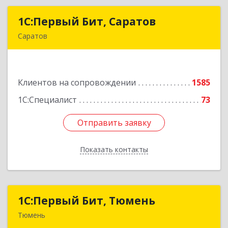
1С:Первый Бит, Саратов
1С:Первый Бит, Саратов
Саратов
410005, Саратовская обл, Саратов г,
Астраханская ул, дом № 87, корпус 50
Клиентов на сопровождении
1585
Подробнее
1С:Специалист
73
Отправить заявку
Отправить заявку
Показать контакты
Назад
1С:Первый Бит, Тюмень
1С:Первый Бит, Тюмень
Тюмень
625000, Тюменская обл, Тюмень г, Республики