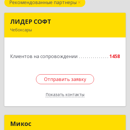
Рекомендованные партнеры
ЛИДЕР СОФТ
ЛИДЕР СОФТ
Чебоксары
428018, Чувашская Республика - Чувашия,
Чебоксары г, Московский пр-кт, дом № 17,
строение 1
Клиентов на сопровождении
1458
Подробнее
Отправить заявку
Отправить заявку
Показать контакты
Назад
Микос
Микос