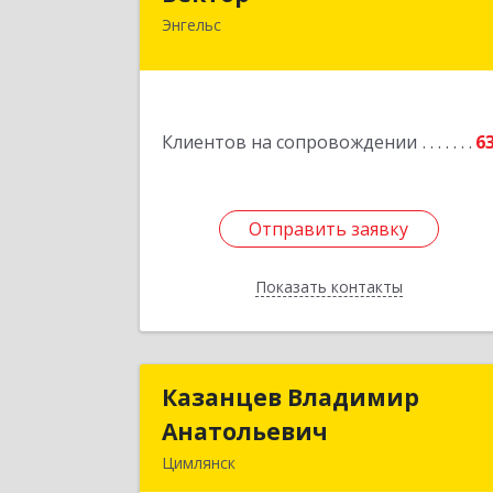
Энгельс
413107, Саратовская обл, Энгельс г
Трудовая ул, дом № 12/1, квартир
№21
Подробне
Клиентов на сопровождении
6
Отправить заявку
Отправить заявку
Показать контакты
Назад
Казанцев Владимир
Казанцев Владими
Анатольевич
Анатольеви
Цимлянск
347 320, 347320, Ростовская обл