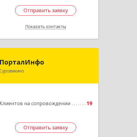
Отправить заявку
Отправить заявку
Показать контакты
Назад
ПорталИнфо
ПорталИнфо
Суровикино
404414, г.Суровкино Волгоградской
обл. ул. 1-й мкр д.21 кв 9
Подробнее
Клиентов на сопровождении
19
Отправить заявку
Отправить заявку