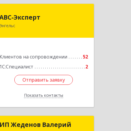
АВС-Эксперт
АВС-Эксперт
Энгельс
413105, Саратовская обл, Энгельс г,
Минская ул, дом № 18/1
Подробнее
Клиентов на сопровождении
52
1С:Специалист
2
Отправить заявку
Отправить заявку
Показать контакты
Назад
ИП Жеденов Валерий
ИП Жеденов Валерий