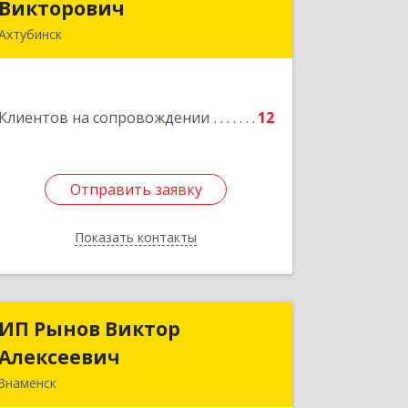
Викторович
Викторович
Ахтубинск
416500, Астраханская обл,
Ахтубинский р-н, Ахтубинск г,
Ст.Лаврентьева ул, дом № 2, кв.48
Клиентов на сопровождении
12
Подробнее
Отправить заявку
Отправить заявку
Показать контакты
Назад
ИП Рынов Виктор
ИП Рынов Виктор
Алексеевич
Алексеевич
Знаменск