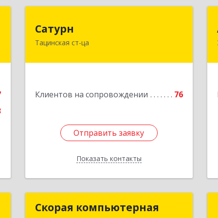
т
Сатурн
Сатурн
и
Тацинская ст-ца
347060, Ростовская область,
Тацинский район, ст-ца Тацинская,
,
ул.М.Горького, дом № 54
,
6
Подробнее
7
Клиентов на сопровождении
76
е
3
Отправить заявку
Отправить заявку
Показать контакты
Назад
р
Скорая компьютерная
Скорая компьютерная