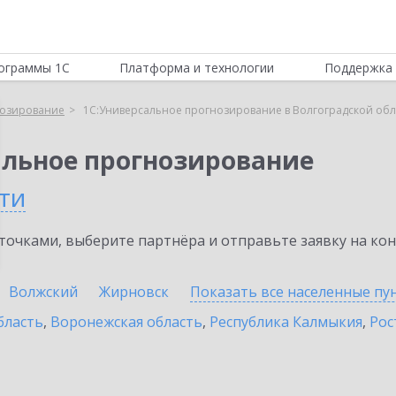
ограммы 1С
Платформа и технологии
Поддержка 
нозирование
1С:Универсальное прогнозирование в Волгоградской обл
альное прогнозирование
ти
очками, выберите партнёра и отправьте заявку на ко
Волжский
Жирновск
Показать все населенные
пу
бласть
,
Воронежская область
,
Республика Калмыкия
,
Рос