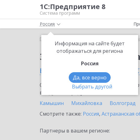
1С:Предприятие 8
Система программ
Россия
Пр
Главная
Сервисы ИТС
1С:Универсальное прог
Информация на сайте будет
отображаться для региона
Заказать 1С:Универс
Россия
в Волгоградской облас
Да, все верно
Ознакомьтесь с информационными карт
Выбрать другой
внедрение продукта.
Камышин
Михайловка
Волгоград
Смотрите также:
Россия
,
Астраханская о
Партнеры в вашем регионе: