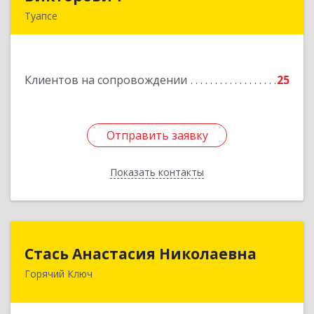
Туапсе
352803, Краснодарский край, Туапсинский р-н,
Туапсе г, Калараша ул, дом № 53, кв.4
Клиентов на сопровождении
25
Подробнее
Отправить заявку
Отправить заявку
Показать контакты
Назад
Стась Анастасия Николаевна
Стась Анастасия Николаевна
Горячий Ключ
353290, г. Горячий Ключ, ул. Ленина, д. 242,
кв.23