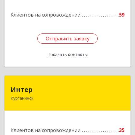
Подробнее
Клиентов на сопровождении
59
Отправить заявку
Отправить заявку
Показать контакты
Назад
Интер
Интер
Курганинск
352430, Краснодарский край, Курганинск г,
Матросова ул, дом № 151
Подробнее
Клиентов на сопровождении
35