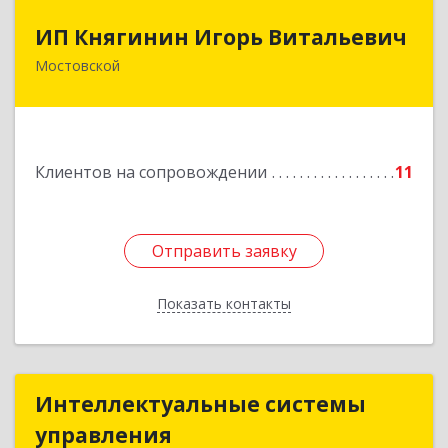
ИП Княгинин Игорь Витальевич
ИП Княгинин Игорь Витальевич
Мостовской
352570, Краснодарский край, Мостовский р-н,
Мостовской пгт, Гоголя ул, дом № 113, кв.3
Подробнее
Клиентов на сопровождении
11
Отправить заявку
Отправить заявку
Показать контакты
Назад
Интеллектуальные системы
Интеллектуальные системы
управления
управления