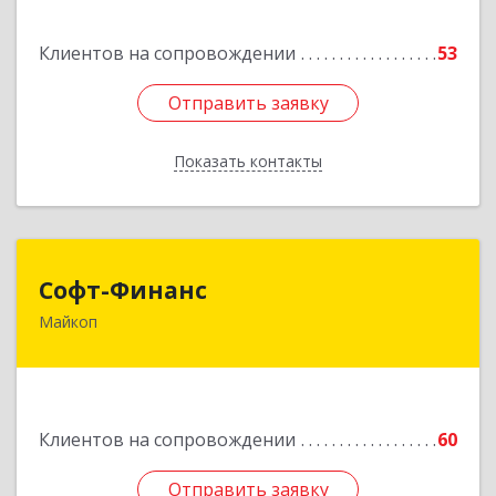
Подробнее
Клиентов на сопровождении
53
Отправить заявку
Отправить заявку
Показать контакты
Назад
Софт-Финанс
Софт-Финанс
Майкоп
385006, Адыгея Респ, Майкоп г, Калинина ул,
дом № 210С
Подробнее
Клиентов на сопровождении
60
Отправить заявку
Отправить заявку