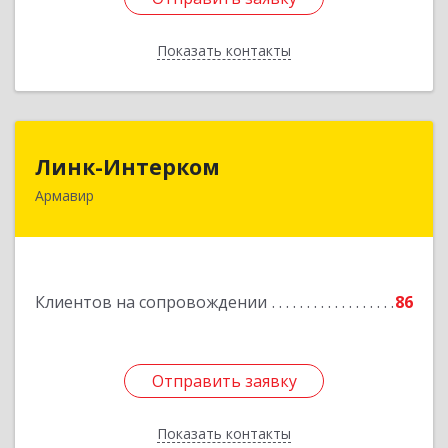
Показать контакты
Назад
Линк-Интерком
Линк-Интерком
Армавир
352930, Краснодарский край, г.о.город
Армавир, Армавир г, Каспарова ул, дом № 19,
пом.3
Подробнее
Клиентов на сопровождении
86
Отправить заявку
Отправить заявку
Показать контакты
Назад