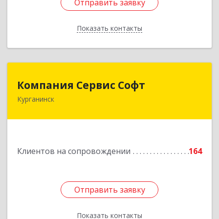
Отправить заявку
Отправить заявку
Показать контакты
Назад
Компания Сервис Софт
Компания Сервис Софт
Курганинск
352430, Краснодарский край, Курганинск г,
Розы Люксембург ул, дом № 333
Подробнее
Клиентов на сопровождении
164
Отправить заявку
Отправить заявку
Показать контакты
Назад