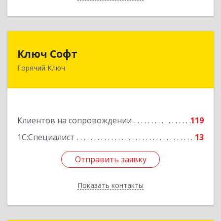
Ключ Софт
Ключ Софт
Горячий Ключ
353287, Краснодарский край, Горячий Ключ г,
Первомайский п, Бендуса ул, дом № 13
Подробнее
Клиентов на сопровождении
119
1С:Специалист
13
Отправить заявку
Отправить заявку
Показать контакты
Назад