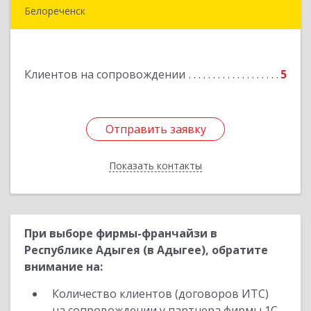
Белореченск
352630, Краснодарский край, Белореченск г,
Луценко ул, дом № 103
Клиентов на сопровождении
5
Подробнее
Отправить заявку
Отправить заявку
Показать контакты
Назад
При выборе фирмы-франчайзи в
Республике Адыгея (в Адыгее), обратите
внимание на:
Количество клиентов (договоров ИТС)
на сопровождении у партнера фирмы 1С.