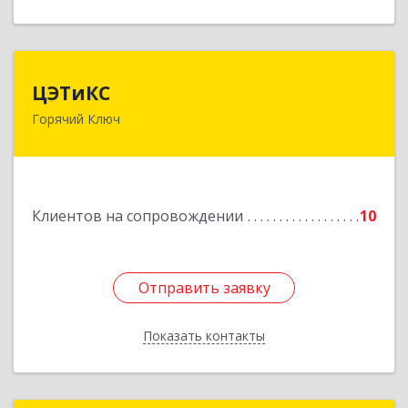
ЦЭТиКС
ЦЭТиКС
Горячий Ключ
353290, Краснодарский край, Горячий Ключ г,
Ленина ул, дом № 208, оф.21
Подробнее
Клиентов на сопровождении
10
Отправить заявку
Отправить заявку
Показать контакты
Назад