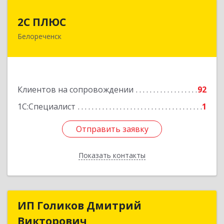
2С ПЛЮС
2С ПЛЮС
Белореченск
352630, Краснодарский край, Белореченский р-
н, Белореченск г, Мира ул, дом № 63
Подробнее
Клиентов на сопровождении
92
1С:Специалист
1
Отправить заявку
Отправить заявку
Показать контакты
Назад
ИП Голиков Дмитрий
ИП Голиков Дмитрий
Викторович
Викторович