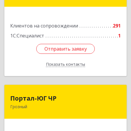
Гайрбекова Муслима Гайрбековича ул, дом №
72
Подробнее
Клиентов на сопровождении
291
1С:Специалист
1
Отправить заявку
Отправить заявку
Показать контакты
Назад
Портал-ЮГ ЧР
Портал-ЮГ ЧР
Грозный
364906, Чеченская Респ, Грозный г, Путина пр-
кт, дом № 30
Подробнее