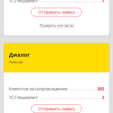
1С:Специалист
1
Отправить заявку
Отправить заявку
Показать контакты
Назад
Диалог
Диалог
Нальчик
360016, Кабардино-Балкарская Респ, Нальчик г,
Калюжного ул, дом № 3, этаж 2
Подробнее
Клиентов на сопровождении
202
1С:Специалист
2
Отправить заявку
Отправить заявку