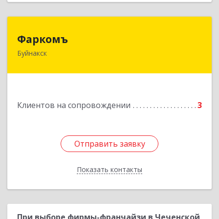
Фаркомъ
Фаркомъ
Буйнакск
Подробнее
Клиентов на сопровождении
3
Отправить заявку
Отправить заявку
Показать контакты
Назад
При выборе фирмы-франчайзи в Чеченской