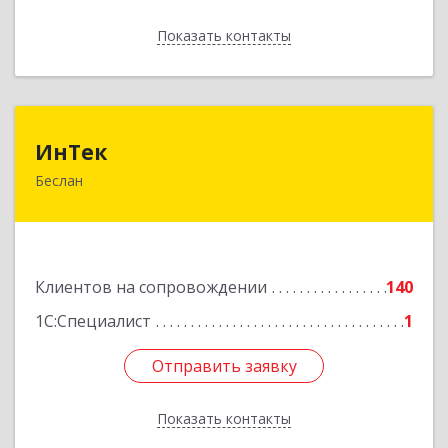
Показать контакты
Назад
ИнТек
ИнТек
Беслан
363000, Северная Осетия - Алания Респ,
Правобережный, Беслан г, Комсомольская ул,
дом № 69
Подробнее
Клиентов на сопровождении
140
1С:Специалист
1
Отправить заявку
Отправить заявку
Показать контакты
Назад