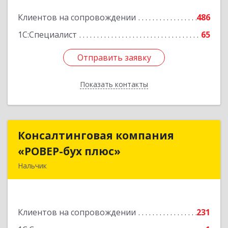
Подробнее
Клиентов на сопровождении
486
1С:Специалист
65
Отправить заявку
Отправить заявку
Показать контакты
Назад
Консалтинговая компания
Консалтинговая компания
«РОВЕР-бух плюс»
«РОВЕР-бух плюс»
Нальчик
360004, Кабардино-Балкарская Респ, Нальчик г,
Кирова ул, дом № 233
Клиентов на сопровождении
231
Подробнее