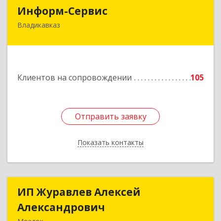
Информ-Сервис
Информ-Сервис
Владикавказ
362020, Северная Осетия - Алания Респ,
Владикавказ г, Островского ул, дом № 12, пом.3
Подробнее
Клиентов на сопровождении
105
Отправить заявку
Отправить заявку
Показать контакты
Назад
ИП Журавлев Алексей
ИП Журавлев Алексей
Александрович
Александрович