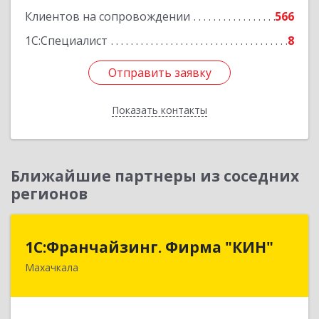
Клиентов на сопровождении
566
1С:Специалист
8
Отправить заявку
Отправить заявку
Показать контакты
Назад
Ближайшие партнеры из соседних
регионов
1С:Франчайзинг. Фирма "КИН"
1С:Франчайзинг. Фирма "КИН"
Махачкала
367030, Дагестан Респ, Махачкала г, И.Казака
ул, дом № 31