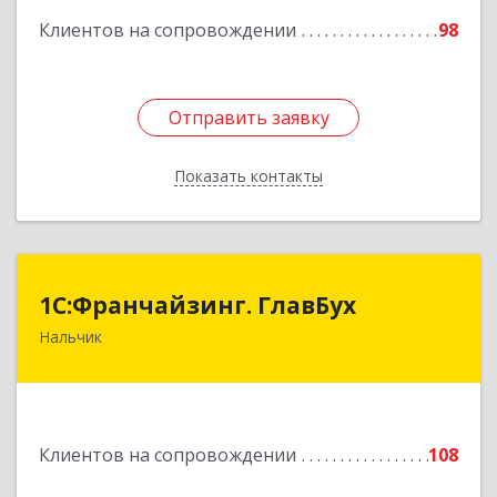
Клиентов на сопровождении
98
Отправить заявку
Отправить заявку
Показать контакты
Назад
1С:Франчайзинг. ГлавБух
1С:Франчайзинг. ГлавБух
Нальчик
360000, Кабардино-Балкарская Респ, Нальчик г,
Пачева ул, дом № 13, ТОД Европа, этаж 3, оф.2
Подробнее
Клиентов на сопровождении
108