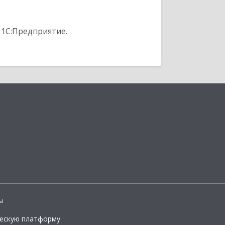
 1С:Предприятие.
ы
ческую платформу