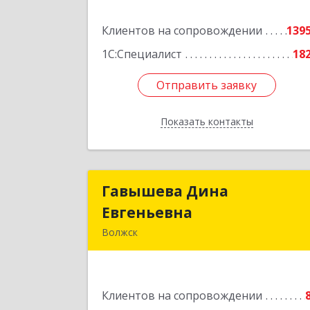
Подробне
Клиентов на сопровождении
139
1С:Специалист
18
Отправить заявку
Отправить заявку
Показать контакты
Назад
Гавышева Дина
Гавышева Дин
Евгеньевна
Евгеньевн
Волжск
Подробне
Клиентов на сопровождении