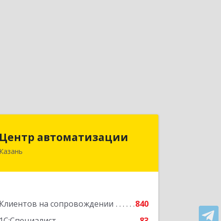
Центр автоматизации
Центр автоматизации
Казань
420133, Татарстан Респ, Казань г,
Ямашева пр-кт, дом № 92
Подробнее
Клиентов на сопровождении
840
1С:Специалист
83