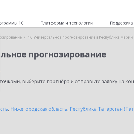
ограммы 1С
Платформа и технологии
Поддержка 
нозирование
1С:Универсальное прогнозирование в Республике Марий
альное прогнозирование
л
очками, выберите партнёра и отправьте заявку на ко
асть
,
Нижегородская область
,
Республика Татарстан (Тат