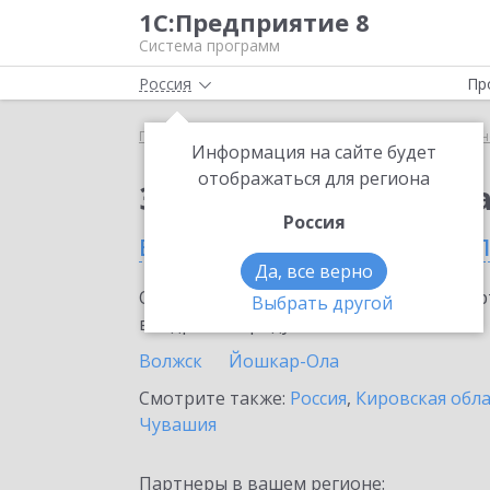
1С:Предприятие 8
Система программ
Россия
Пр
Главная
Сервисы ИТС
1С:Универсальное прог
Информация на сайте будет
отображаться для региона
Заказать 1С:Универс
Россия
в Республике Марий Э
Да, все верно
Ознакомьтесь с информационными карт
Выбрать другой
внедрение продукта.
Волжск
Йошкар-Ола
Смотрите также:
Россия
,
Кировская обл
Чувашия
Партнеры в вашем регионе: