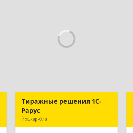
а
Тиражные решения 1С-
Тиражные решения 1С-
Рарус
Рарус
,
Йошкар-Ола
8
424003, Марий Эл Респ, Йошкар-Ола г,
Суворова ул, дом № 13Б