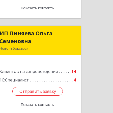
Показать контакты
Назад
ИП Пиняева Ольга
ИП Пиняева Ольга
Семеновна
Семеновна
Новочебоксарск
429965, Чувашская Республика -
Чувашия, Новочебоксарск г,
Пионерская ул, дом № 2, корпус 2,
Клиентов на сопровождении
кв.141
14
1С:Специалист
4
Подробнее
Отправить заявку
Отправить заявку
Показать контакты
Назад