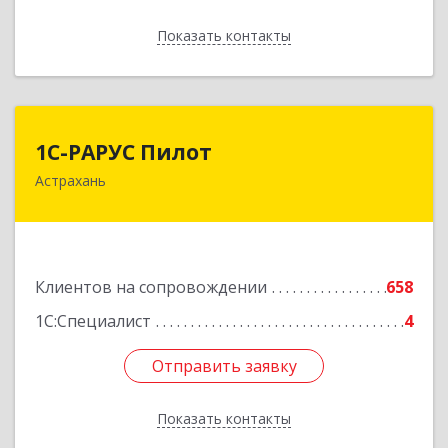
Показать контакты
Назад
1С-РАРУС Пилот
1С-РАРУС Пилот
Астрахань
414024, Астраханская обл, Астрахань г,
Бакинская ул, корпус 78, пом.28, КОМ. 31
Подробнее
Клиентов на сопровождении
658
1С:Специалист
4
Отправить заявку
Отправить заявку
Показать контакты
Назад