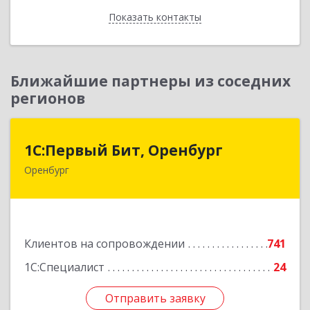
Показать контакты
Назад
Ближайшие партнеры из соседних
регионов
1С:Первый Бит, Оренбург
1С:Первый Бит, Оренбург
Оренбург
460044, Оренбургская обл, Оренбург, Березка
ул, дом № 2/5, пом.4
Подробнее
Клиентов на сопровождении
741
1С:Специалист
24
Отправить заявку
Отправить заявку