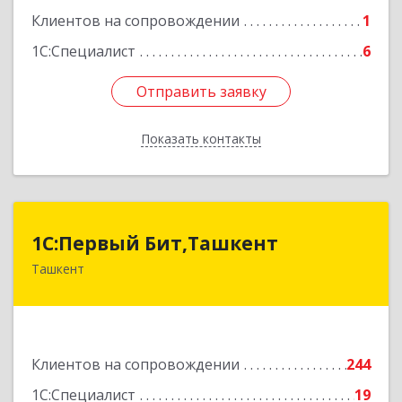
Клиентов на сопровождении
1
1С:Специалист
6
Отправить заявку
Отправить заявку
Показать контакты
Назад
1C:Первый Бит,Ташкент
1C:Первый Бит,Ташкент
Ташкент
г. Ташкент, Мирабадский район, ул. Афросиаб,
4Б, ком 205А
Подробнее
Клиентов на сопровождении
244
1С:Специалист
19