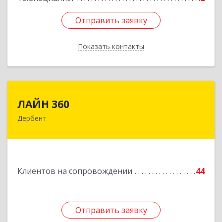
Отправить заявку
Отправить заявку
Показать контакты
Назад
ЛАЙН 360
ЛАЙН 360
Дербент
368600, Дагестан Респ, Дербент г, Ю.Гагарина
ул, домовладение № 14, пом.1
Подробнее
Клиентов на сопровождении
44
Отправить заявку
Отправить заявку