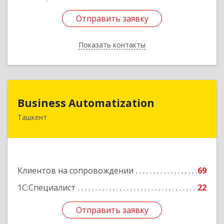
Отправить заявку
Отправить заявку
Показать контакты
Назад
Business Automatization
Business Automatization
Ташкент
Узбекистан, г. Ташкент, Мирабадский район,
ул. Афросиеб, дом 4Б
Подробнее
Клиентов на сопровождении
69
1С:Специалист
22
Отправить заявку
Отправить заявку