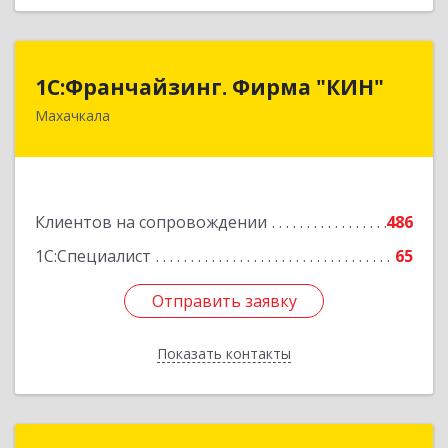
1С:Франчайзинг. Фирма "КИН"
1С:Франчайзинг. Фирма "КИН"
Махачкала
367030, Дагестан Респ, Махачкала г, И.Казака
ул, дом № 31
Подробнее
Клиентов на сопровождении
486
1С:Специалист
65
Отправить заявку
Отправить заявку
Показать контакты
Назад