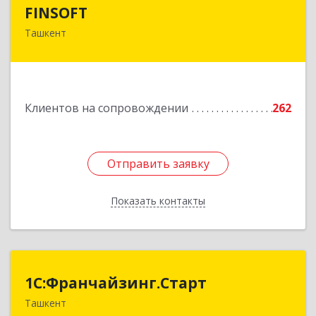
FINSOFT
FINSOFT
Ташкент
Узбекистан г.Ташкент ул. Оромбаш, дом № 69
Подробнее
Клиентов на сопровождении
262
Отправить заявку
Отправить заявку
Показать контакты
Назад
1С:Франчайзинг.Старт
1С:Франчайзинг.Старт
Ташкент
Узбекистан, г.Ташкент, Шахантахурский район,