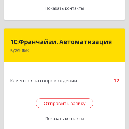
Показать контакты
Назад
1С:Франчайзи. Автоматизация
1С:Франчайзи. Автоматизация
Кувандык
462220, Оренбургская обл, Кувандыкский р-н,
Кувандык г, Советская ул, дом № 10
Подробнее
Клиентов на сопровождении
12
Отправить заявку
Отправить заявку
Показать контакты
Назад