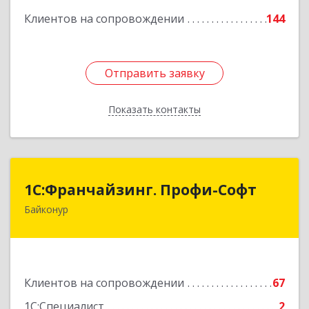
Клиентов на сопровождении
144
Отправить заявку
Отправить заявку
Показать контакты
Назад
1С:Франчайзинг. Профи-Софт
1С:Франчайзинг. Профи-Софт
Байконур
468320, Байконур г, Ленина ул, дом № 10,
кв.1+2+3
Подробнее
Клиентов на сопровождении
67
1С:Специалист
2