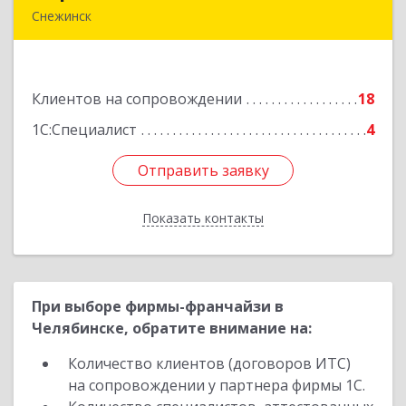
Снежинск
456770, Челябинская обл, Снежинск г, 40 лет
Октября ул, дом № 6, пом.41
Клиентов на сопровождении
18
Подробнее
1С:Специалист
4
Отправить заявку
Отправить заявку
Показать контакты
Назад
При выборе фирмы-франчайзи в
Челябинске, обратите внимание на:
Количество клиентов (договоров ИТС)
на сопровождении у партнера фирмы 1С.