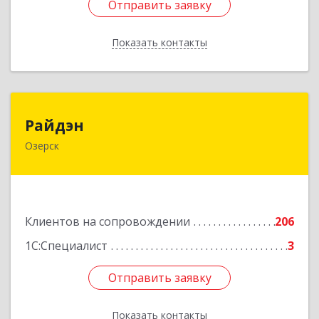
Отправить заявку
Отправить заявку
Показать контакты
Назад
Райдэн
Райдэн
Озерск
456783, Челябинская обл, Озерск г, Ленина пр-
кт, дом № 90
Подробнее
Клиентов на сопровождении
206
1С:Специалист
3
Отправить заявку
Отправить заявку
Показать контакты
Назад