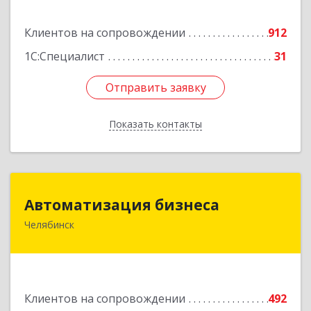
Подробнее
Клиентов на сопровождении
912
1С:Специалист
31
Отправить заявку
Отправить заявку
Показать контакты
Назад
Автоматизация бизнеса
Автоматизация бизнеса
Челябинск
454018, Челябинская обл, Челябинский г.о.,
Челябинск г, вн.р-н Калининский, Братьев
Кашириных ул, дом № 54А, пом.6
Подробнее
Клиентов на сопровождении
492