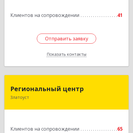
Подробнее
Клиентов на сопровождении
41
Отправить заявку
Отправить заявку
Показать контакты
Назад
Региональный центр
Региональный центр
Златоуст
456227, Челябинская обл, Златоуст г, Мира пр-
кт, дом № 21
Подробнее
Клиентов на сопровождении
65