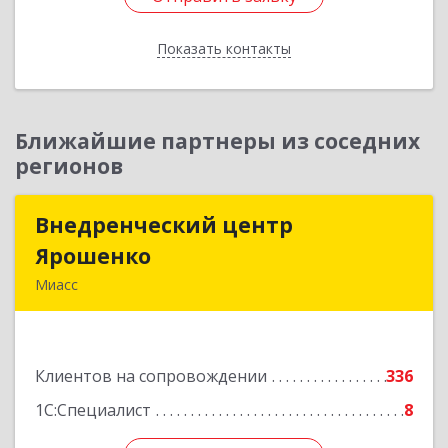
Показать контакты
Назад
Ближайшие партнеры из соседних
регионов
Внедренческий центр
Внедренческий центр
Ярошенко
Ярошенко
Миасс
456300, Челябинская обл, Миасс г, Романенко
ул, дом № 97
Клиентов на сопровождении
336
Подробнее
1С:Специалист
8