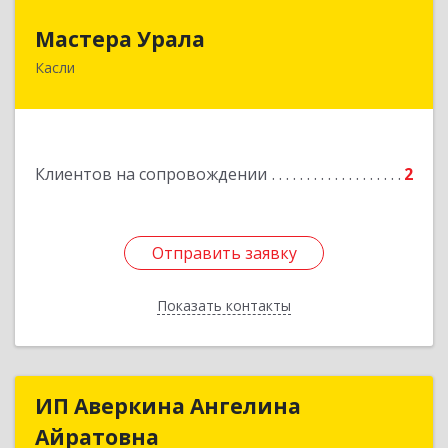
Мастера Урала
Мастера Урала
Касли
456830, Челябинская обл., г. Касли, ул. Карла
Либкнехта, д. 112а
Подробнее
Клиентов на сопровождении
2
Отправить заявку
Отправить заявку
Показать контакты
Назад
ИП Аверкина Ангелина
ИП Аверкина Ангелина
Айратовна
Айратовна