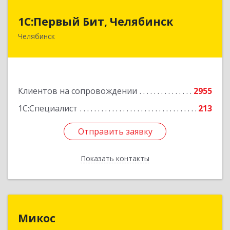
1С:Первый Бит, Челябинск
1С:Первый Бит, Челябинск
Челябинск
454084, Челябинская обл, Челябинск г,
Каслинская ул, дом № 77, оф.109
Подробнее
Клиентов на сопровождении
2955
1С:Специалист
213
Отправить заявку
Отправить заявку
Показать контакты
Назад
Микос
Микос