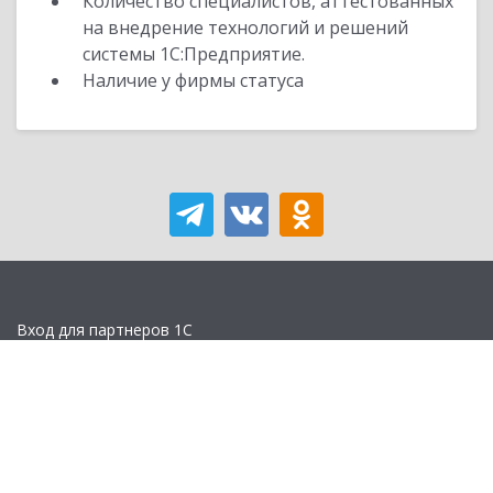
Количество специалистов, аттестованных
на внедрение технологий и решений
системы 1С:Предприятие.
Наличие у фирмы статуса
Вход для партнеров 1С
Учебная версия
Стать партнером
Политика конфиденциальности
Замечания по сайту
Другие сайты