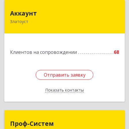
Аккаунт
Аккаунт
Златоуст
456200, Челябинская обл, Златоуст г, 40-летия
Победы ул, дом № 54, кв.8
Подробнее
Клиентов на сопровождении
68
Отправить заявку
Отправить заявку
Показать контакты
Назад
Проф-Систем
Проф-Систем