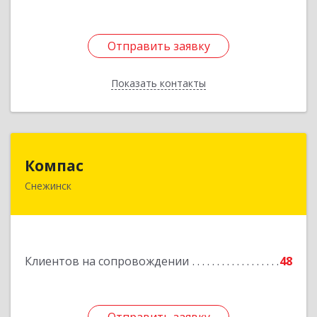
Отправить заявку
Отправить заявку
Показать контакты
Назад
Компас
Компас
Снежинск
456776, Челябинская обл, Снежинск г,
Комсомольская ул, дом № 12, кв.71
Подробнее
Клиентов на сопровождении
48