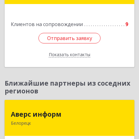
Подробнее
Клиентов на сопровождении
9
Отправить заявку
Отправить заявку
Показать контакты
Назад
Ближайшие партнеры из соседних
регионов
Аверс информ
Аверс информ
Белорецк
453500, Башкортостан Респ, Белорецкий р-н,
Белорецк г, 50 лет Октября ул, дом № 55,