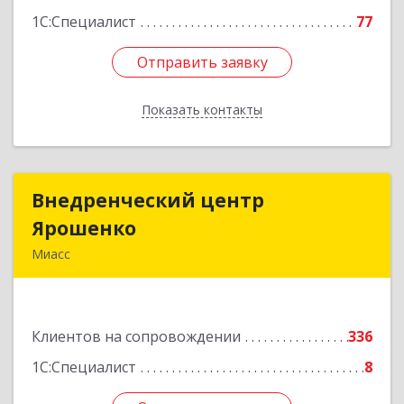
1С:Специалист
77
Отправить заявку
Отправить заявку
Показать контакты
Назад
Внедренческий центр
Внедренческий центр
Ярошенко
Ярошенко
Миасс
456300, Челябинская обл, Миасс г, Романенко
ул, дом № 97
Клиентов на сопровождении
336
Подробнее
1С:Специалист
8