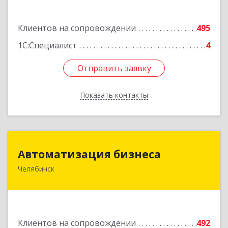
корпус 1
Подробнее
Клиентов на сопровождении
495
1С:Специалист
4
Отправить заявку
Отправить заявку
Показать контакты
Назад
Автоматизация бизнеса
Автоматизация бизнеса
Челябинск
454018, Челябинская обл, Челябинский г.о.,
Челябинск г, вн.р-н Калининский, Братьев
Кашириных ул, дом № 54А, пом.6
Подробнее
Клиентов на сопровождении
492