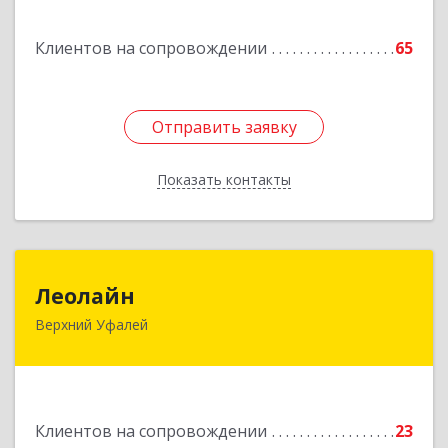
Подробнее
Клиентов на сопровождении
65
Отправить заявку
Отправить заявку
Показать контакты
Назад
Леолайн
Леолайн
Верхний Уфалей
456800, Челябинская обл, Верхний Уфалей г,
Ленина ул, дом № 147
Подробнее
Клиентов на сопровождении
23