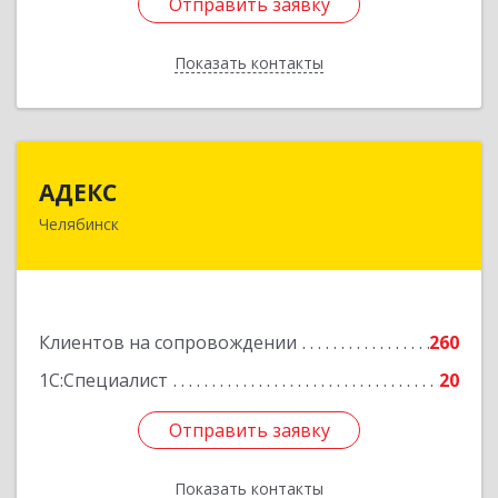
Отправить заявку
Отправить заявку
Показать контакты
Назад
АДЕКС
АДЕКС
Челябинск
454080, Челябинская обл, Челябинск г, Смирных
ул, дом № 15А, пом.51
Подробнее
Клиентов на сопровождении
260
1С:Специалист
20
Отправить заявку
Отправить заявку
Показать контакты
Назад