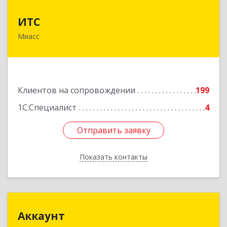
ИТС
ИТС
Миасс
456300, Челябинская обл, Миасс г, Романенко
ул, дом № 50б
Подробнее
Клиентов на сопровождении
199
1С:Специалист
4
Отправить заявку
Отправить заявку
Показать контакты
Назад
Аккаунт
Аккаунт