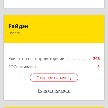
Райдэн
Райдэн
Озерск
456783, Челябинская обл, Озерск г, Ленина пр-
кт, дом № 90
Подробнее
Клиентов на сопровождении
206
1С:Специалист
3
Отправить заявку
Отправить заявку
Показать контакты
Назад