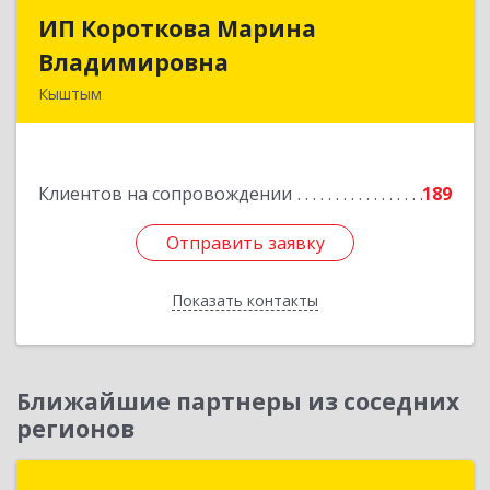
ИП Короткова Марина
ИП Короткова Марина
Владимировна
Владимировна
Кыштым
456870, Челябинская обл, Кыштым г,
Красноармейская ул, дом № 25
Клиентов на сопровождении
189
Подробнее
Отправить заявку
Отправить заявку
Показать контакты
Назад
Ближайшие партнеры из соседних
регионов