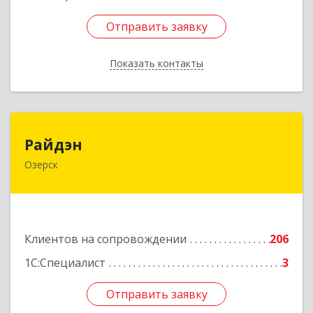
Отправить заявку
Отправить заявку
Показать контакты
Назад
Райдэн
Райдэн
Озерск
456783, Челябинская обл, Озерск г, Ленина пр-
кт, дом № 90
Подробнее
Клиентов на сопровождении
206
1С:Специалист
3
Отправить заявку
Отправить заявку