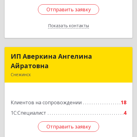
Отправить заявку
Отправить заявку
Показать контакты
Назад
ИП Аверкина Ангелина
ИП Аверкина Ангелина
Айратовна
Айратовна
Снежинск
456770, Челябинская обл, Снежинск г, 40 лет
Октября ул, дом № 6, пом.41
Клиентов на сопровождении
18
Подробнее
1С:Специалист
4
Отправить заявку
Отправить заявку