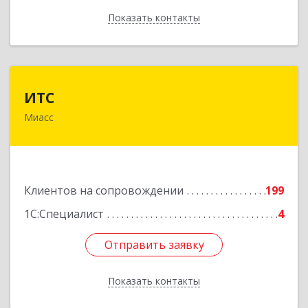
Показать контакты
Назад
ИТС
ИТС
Миасс
456300, Челябинская обл, Миасс г, Романенко
ул, дом № 50б
Подробнее
Клиентов на сопровождении
199
1С:Специалист
4
Отправить заявку
Отправить заявку
Показать контакты
Назад