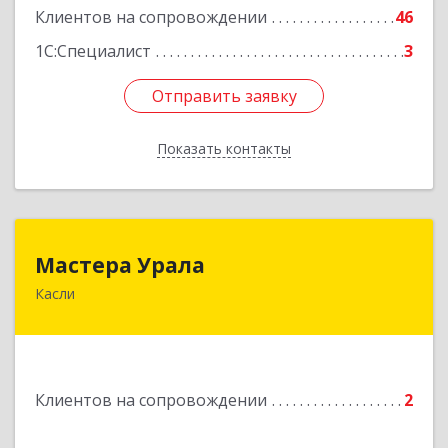
Клиентов на сопровождении
46
1С:Специалист
3
Отправить заявку
Отправить заявку
Показать контакты
Назад
Мастера Урала
Мастера Урала
Касли
456830, Челябинская обл., г. Касли, ул. Карла
Либкнехта, д. 112а
Подробнее
Клиентов на сопровождении
2