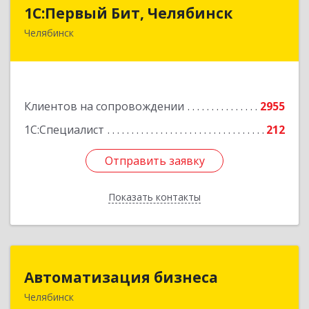
1С:Первый Бит, Челябинск
1С:Первый Бит, Челябинск
Челябинск
454084, Челябинская обл, Челябинск г,
Каслинская ул, дом № 77, оф.109
Подробнее
Клиентов на сопровождении
2955
1С:Специалист
212
Отправить заявку
Отправить заявку
Показать контакты
Назад
Автоматизация бизнеса
Автоматизация бизнеса
Челябинск
454018, Челябинская обл, Челябинский г.о.,