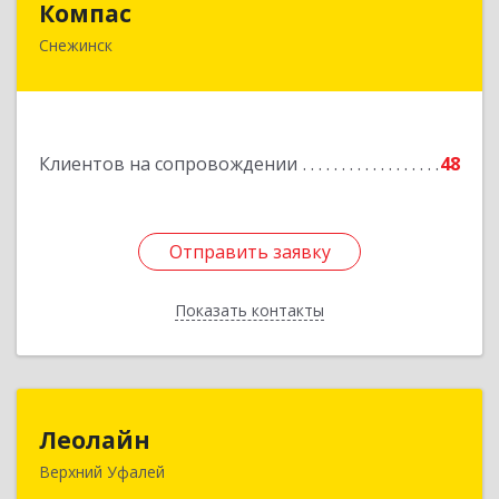
Компас
Снежинск
456776, Челябинская обл, Снежинск г,
Комсомольская ул, дом № 12, кв.71
Подробнее
Клиентов на сопровождении
48
Отправить заявку
Отправить заявку
Показать контакты
Назад
Леолайн
Леолайн
Верхний Уфалей
456800, Челябинская обл, Верхний Уфалей г,