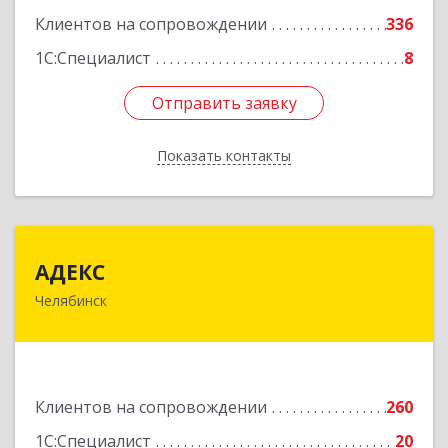
Клиентов на сопровождении
336
Подробнее
1С:Специалист
8
Отправить заявку
Отправить заявку
Показать контакты
Назад
АДЕКС
АДЕКС
Челябинск
454080, Челябинская обл, Челябинск г, Смирных
ул, дом № 15А, пом.51
Подробнее
Клиентов на сопровождении
260
1С:Специалист
20