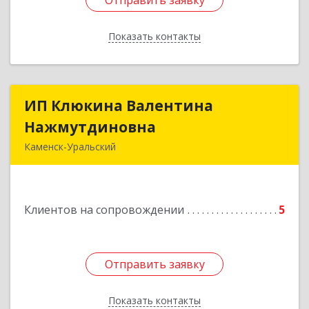
Отправить заявку
Отправить заявку
Показать контакты
Назад
ИП Клюкина Валентина
ИП Клюкина Валентина
Нажмутдиновна
Нажмутдиновна
Каменск-Уральский
623404, Свердловская обл, Каменск-Уральский
г, Крылова ул, дом № 19б, оф.2
Клиентов на сопровождении
5
Подробнее
Отправить заявку
Отправить заявку
Показать контакты
Назад