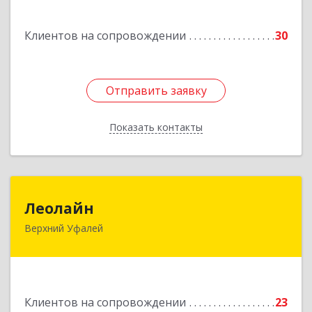
Подробнее
Клиентов на сопровождении
30
Отправить заявку
Отправить заявку
Показать контакты
Назад
Леолайн
Леолайн
Верхний Уфалей
456800, Челябинская обл, Верхний Уфалей г,
Ленина ул, дом № 147
Подробнее
Клиентов на сопровождении
23