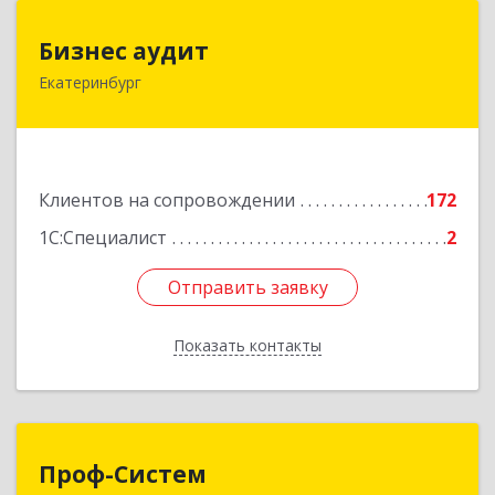
Бизнес аудит
Бизнес аудит
Екатеринбург
620062, Свердловская обл, Екатеринбург г,
Гагарина ул, дом № 14, оф.908
Подробнее
Клиентов на сопровождении
172
1С:Специалист
2
Отправить заявку
Отправить заявку
Показать контакты
Назад
Проф-Систем
Проф-Систем