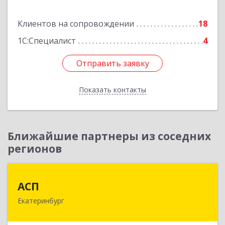
Клиентов на сопровождении
18
Подробнее
1С:Специалист
4
Отправить заявку
Отправить заявку
Показать контакты
Назад
Ближайшие партнеры из соседних
регионов
АСП
АСП
Екатеринбург
620075, Свердловская обл, Екатеринбург г,
Карла Либкнехта ул, строение 22, оф.521