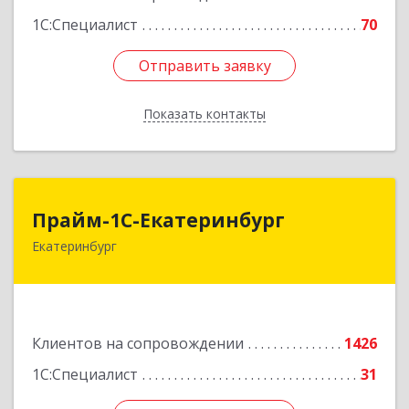
1С:Специалист
70
Отправить заявку
Отправить заявку
Показать контакты
Назад
Прайм-1С-Екатеринбург
Прайм-1С-Екатеринбург
Екатеринбург
620142, Свердловская обл, Екатеринбург г, 8
Марта ул, дом № 49, оф.609
Подробнее
Клиентов на сопровождении
1426
1С:Специалист
31