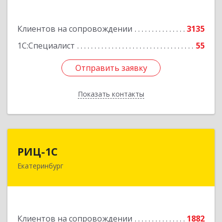
Подробнее
Клиентов на сопровождении
3135
1С:Специалист
55
Отправить заявку
Отправить заявку
Показать контакты
Назад
РИЦ-1С
РИЦ-1С
Екатеринбург
620102, Свердловская обл, Екатеринбург г,
Фурманова ул, дом № 124
Подробнее
Клиентов на сопровождении
1882