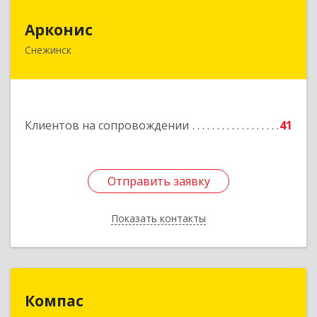
Арконис
Арконис
Снежинск
456773, Челябинская обл, Снежинск г,
Захаренкова ул, дом № 1
Подробнее
Клиентов на сопровождении
41
Отправить заявку
Отправить заявку
Показать контакты
Назад
Компас
Компас