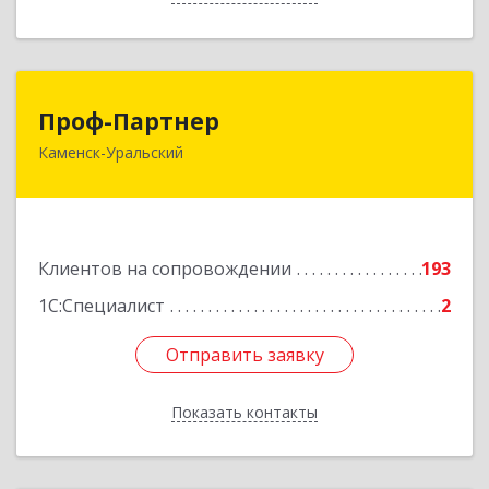
Проф-Партнер
Проф-Партнер
Каменск-Уральский
623406, Свердловская обл, Каменск-Уральский
г, Алюминиевая ул, дом № 38
Подробнее
Клиентов на сопровождении
193
1С:Специалист
2
Отправить заявку
Отправить заявку
Показать контакты
Назад