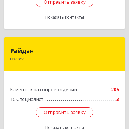
Отправить заявку
Отправить заявку
Показать контакты
Назад
Райдэн
Райдэн
Озерск
456783, Челябинская обл, Озерск г, Ленина пр-
кт, дом № 90
Подробнее
Клиентов на сопровождении
206
1С:Специалист
3
Отправить заявку
Отправить заявку
Показать контакты
Назад