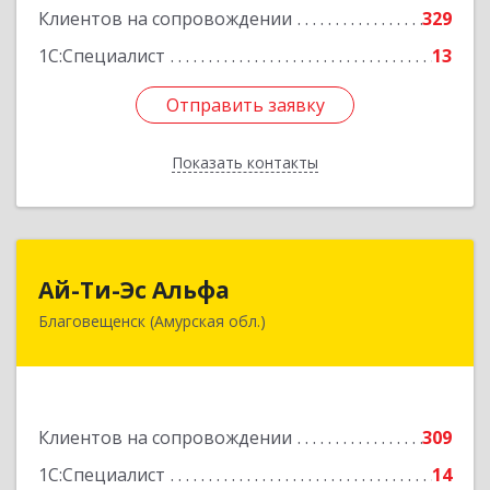
Клиентов на сопровождении
329
1С:Специалист
13
Отправить заявку
Отправить заявку
Показать контакты
Назад
Ай-Ти-Эс Альфа
Ай-Ти-Эс Альфа
Благовещенск (Амурская обл.)
675000, Амурская обл, Благовещенск г, Зейская
ул, дом № 134, оф.515
Подробнее
Клиентов на сопровождении
309
1С:Специалист
14