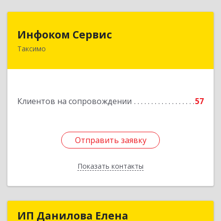
Инфоком Сервис
Инфоком Сервис
Таксимо
671560, Республика Бурятия, Муйский р-н, пгт.
Таксимо, ул. Железнодорожников, дом 14
Подробнее
Клиентов на сопровождении
57
Отправить заявку
Отправить заявку
Показать контакты
Назад
ИП Данилова Елена
ИП Данилова Елена