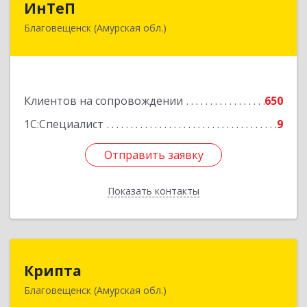
ИнТеП
Благовещенск (Амурская обл.)
675000, Амурская обл, Благовещенск г,
Горького ул, дом № 172/1
Подробнее
Клиентов на сопровождении
650
1С:Специалист
9
Отправить заявку
Отправить заявку
Показать контакты
Назад
Крипта
Крипта
Благовещенск (Амурская обл.)
675000, Амурская обл, Благовещенск г,