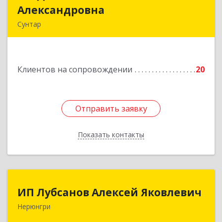
Александровна
Александровна
Сунтар
Подробнее
Клиентов на сопровождении
20
Отправить заявку
Отправить заявку
Показать контакты
Назад
ИП Лубсанов Алексей Яковлевич
ИП Лубсанов Алексей Яковлевич
Нерюнгри
675002, Амурская область, г. Благовещенск, ул.
Краснофлотская ,77/1, кв.38