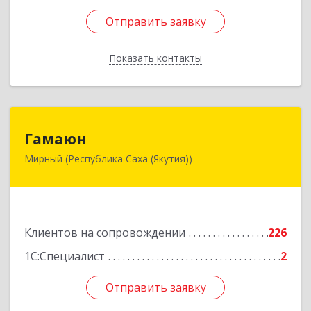
Отправить заявку
Отправить заявку
Показать контакты
Назад
Гамаюн
Гамаюн
Мирный (Республика Саха (Якутия))
678170, Саха /Якутия/ Респ, Мирнинский у,
Мирный г, Ленинградский пр-кт, дом № 48,
корпус а
Подробнее
Клиентов на сопровождении
226
1С:Специалист
2
Отправить заявку
Отправить заявку