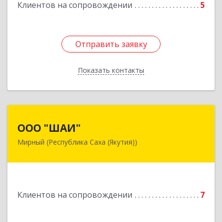
Клиентов на сопровождении
5
Подробнее
Отправить заявку
Отправить заявку
Показать контакты
Назад
ООО "ШАИ"
ООО "ШАИ"
Мирный (Республика Саха (Якутия))
678175, Республика Саха (Якутия), у.
Мирнинский, г. Мирный, ул. Ленина, дом 34,
квартира 5
Подробнее
Клиентов на сопровождении
7