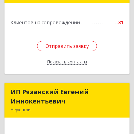
Подробнее
Клиентов на сопровождении
31
Отправить заявку
Отправить заявку
Показать контакты
Назад
ИП Рязанский Евгений
ИП Рязанский Евгений
Иннокентьевич
Иннокентьевич
Нерюнгри
678967, Саха /Якутия/ Респ, Нерюнгри г,
Дружбы Народов пр-кт, дом № 14