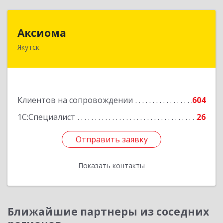
Аксиома
Аксиома
Якутск
677000, Саха /Якутия/ Респ, Якутск г, Чиряева
ул, дом № 1, кв.19
Подробнее
Клиентов на сопровождении
604
1С:Специалист
26
Отправить заявку
Отправить заявку
Показать контакты
Назад
Ближайшие партнеры из соседних