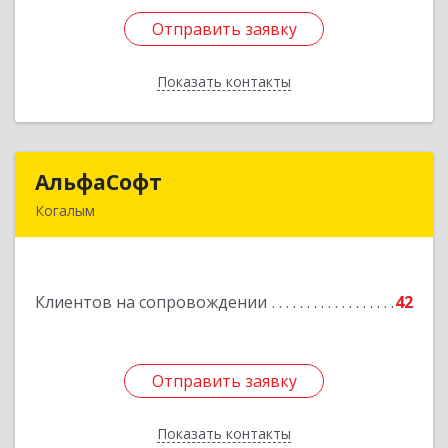
Отправить заявку
Отправить заявку
Показать контакты
Назад
АльфаСофт
АльфаСофт
Когалым
628484, Ханты-Мансийский Автономный округ
- Югра АО, Когалым г, Мира ул, дом № 23, кв.8
Клиентов на сопровождении
42
Подробнее
Отправить заявку
Отправить заявку
Показать контакты
Назад