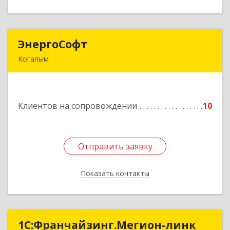
ЭнергоСофт
ЭнергоСофт
Когалым
628485, Ханты-Мансийский Автономный округ
- Югра АО, Когалым г, Сопочинского проезд,
строение 2, оф.18
Клиентов на сопровождении
10
Подробнее
Отправить заявку
Отправить заявку
Показать контакты
Назад
1С:Франчайзинг.Мегион-линк
1С:Франчайзинг.Мегион-линк