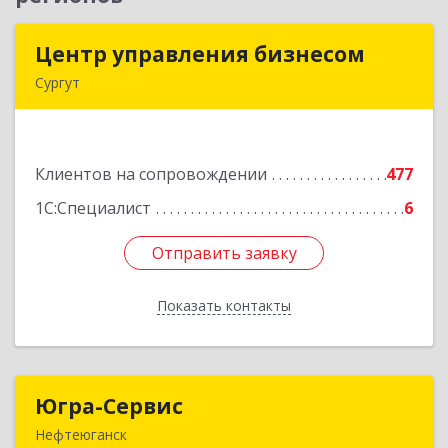
Центр управления бизнесом
Центр управления бизнесом
Сургут
628403, Ханты-Мансийский Автономный округ
- Югра АО, Сургут г, Мира пр-кт, дом № 56, кв.2
Клиентов на сопровождении
477
Подробнее
1С:Специалист
6
Отправить заявку
Отправить заявку
Показать контакты
Назад
Югра-Сервис
Югра-Сервис
Нефтеюганск