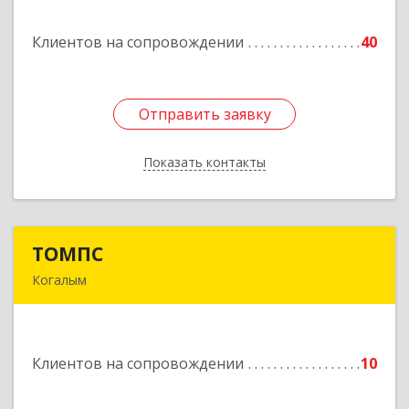
Клиентов на сопровождении
40
Подробнее
Отправить заявку
Отправить заявку
Показать контакты
Назад
ТОМПС
ТОМПС
Когалым
628484, Ханты-Мансийский Автономный округ
- Югра АО, Когалым г, Ленинградская ул, дом №
61, кв.8
Клиентов на сопровождении
10
Подробнее