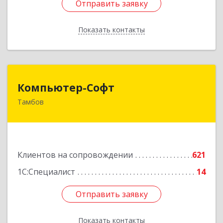
Отправить заявку
Отправить заявку
Показать контакты
Назад
Компьютер-Софт
Компьютер-Софт
Тамбов
392000, Тамбовская обл, Тамбов г, Советская
ул, дом № 191
Подробнее
Клиентов на сопровождении
621
1С:Специалист
14
Отправить заявку
Отправить заявку
Показать контакты
Назад