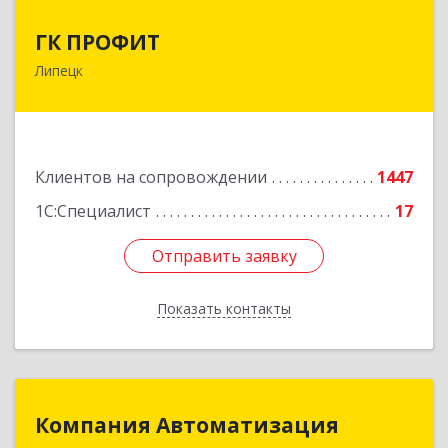
ГК ПРОФИТ
ГК ПРОФИТ
Липецк
398001, Липецкая обл, Липецк г, Советская ул,
дом № 66Б, пом.8
Подробнее
Клиентов на сопровождении
1447
1С:Специалист
17
Отправить заявку
Отправить заявку
Показать контакты
Назад
Компания Автоматизация
Компания Автоматизация