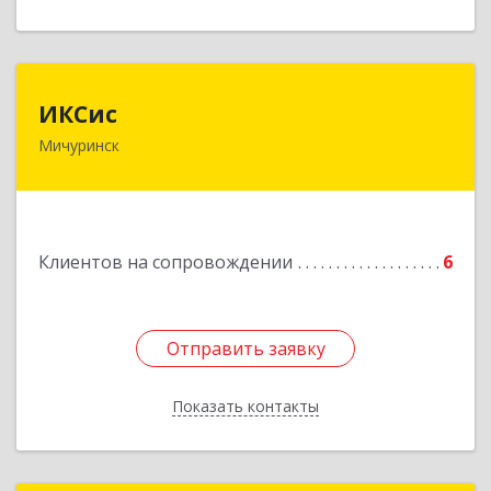
ИКСис
ИКСис
Мичуринск
393761, Тамбовская обл, Мичуринск г,
Набережная ул, дом № 275
Подробнее
Клиентов на сопровождении
6
Отправить заявку
Отправить заявку
Показать контакты
Назад