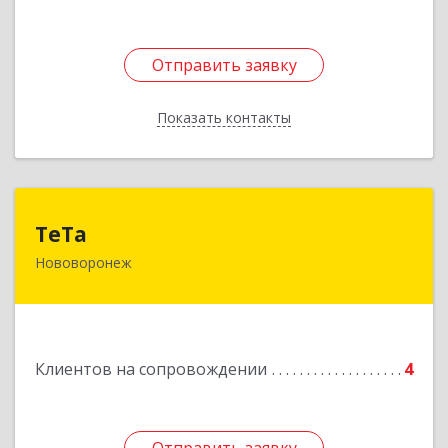
Отправить заявку
Отправить заявку
Показать контакты
Назад
ТеТа
ТеТа
Нововоронеж
396 073, Нововоронеж г, а/я, дом № 30
Подробнее
Клиентов на сопровождении
4