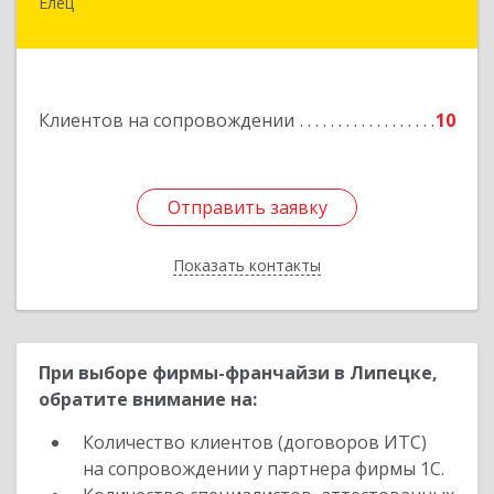
Елец
399771, Липецкая обл, Елец г, Н.Гусевой ул, 56А
Подробнее
Клиентов на сопровождении
10
Отправить заявку
Отправить заявку
Показать контакты
Назад
При выборе фирмы-франчайзи в Липецке,
обратите внимание на:
Количество клиентов (договоров ИТС)
на сопровождении у партнера фирмы 1С.