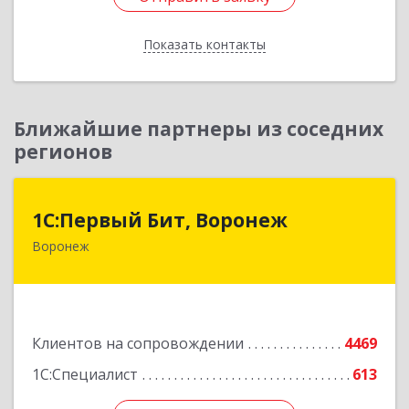
Показать контакты
Назад
Ближайшие партнеры из соседних
регионов
1С:Первый Бит, Воронеж
1С:Первый Бит, Воронеж
Воронеж
394006, Воронежская обл, Воронеж г, 20-летия
Октября ул, дом № 119, оф.711
Подробнее
Клиентов на сопровождении
4469
1С:Специалист
613