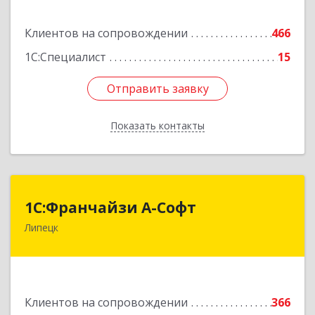
Клиентов на сопровождении
466
Подробнее
1С:Специалист
15
Отправить заявку
Отправить заявку
Показать контакты
Назад
1С:Франчайзи А-Софт
1С:Франчайзи А-Софт
Липецк
398059, Липецкая обл, Липецк г, Фрунзе ул,
дом № 27
Подробнее
Клиентов на сопровождении
366