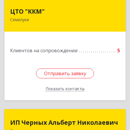
ЦТО "ККМ"
ЦТО "ККМ"
Семилуки
Подробнее
Клиентов на сопровождении
5
Отправить заявку
Отправить заявку
Показать контакты
Назад
ИП Черных Альберт Николаевич
ИП Черных Альберт Николаевич