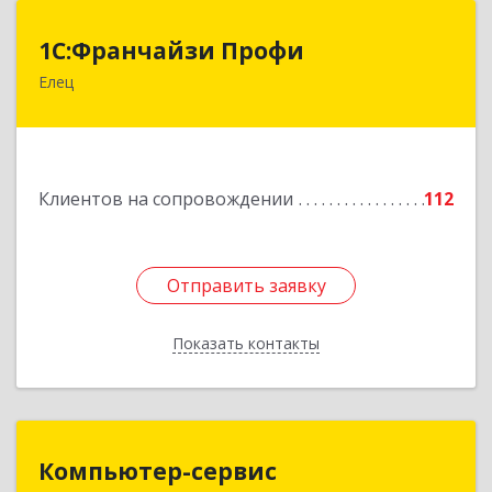
1С:Франчайзи Профи
1С:Франчайзи Профи
Елец
399784, Липецкая обл, Елец г, Гагарина ул,
Здание № 3а
Подробнее
Клиентов на сопровождении
112
Отправить заявку
Отправить заявку
Показать контакты
Назад
Компьютер-сервис
Компьютер-сервис