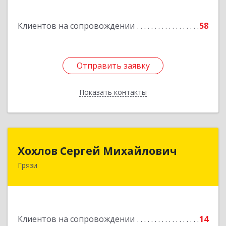
Подробнее
Клиентов на сопровождении
58
Отправить заявку
Отправить заявку
Показать контакты
Назад
Хохлов Сергей Михайлович
Хохлов Сергей Михайлович
Грязи
399059, Россия, Липецкая обл., г.Грязи,
ул.Рублева, д.31
Подробнее
Клиентов на сопровождении
14