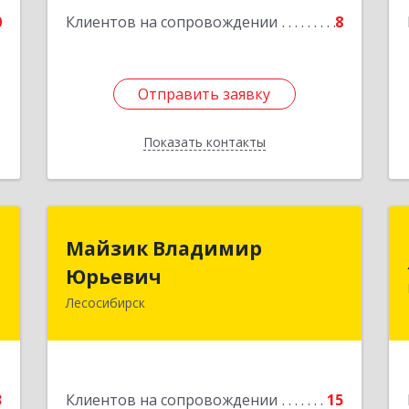
е
0
Клиентов на сопровождении
8
Отправить заявку
Отправить заявку
Показать контакты
Назад
й
Майзик Владимир
Майзик Владимир
ч
Юрьевич
Юрьевич
Лесосибирск
,
Подробнее
,
3
е
3
Клиентов на сопровождении
15