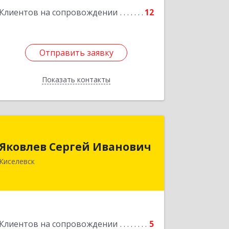
Клиентов на сопровождении
12
Отправить заявку
Отправить заявку
Показать контакты
Назад
Яковлев Сергей Иванович
Яковлев Сергей Иванович
650002, Кемеровская обл, г.Кемерово,
Киселевск
пр-т Шахтеров, дом № 90, кв.104
Подробнее
Клиентов на сопровождении
5