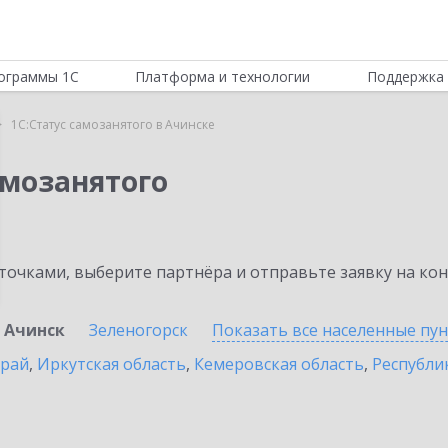
ограммы 1С
Платформа и технологии
Поддержка 
1С:Статус самозанятого в Ачинске
амозанятого
очками, выберите партнёра и отправьте заявку на ко
Ачинск
Зеленогорск
Показать все населенные
пу
край
,
Иркутская область
,
Кемеровская область
,
Республик