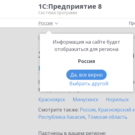
1С:Предприятие 8
Система программ
Россия
Пр
Главная
Сервисы ИТС
1С:Статус самозанятого
Информация на сайте будет
отображаться для региона
Заказать 1С:Статус с
Россия
в Ачинске
Да, все верно
Ознакомьтесь с информационными карт
Выбрать другой
внедрение продукта.
Красноярск
Минусинск
Норильск
Смотрите также:
Россия
,
Красноярский 
Республика Хакасия
,
Томская область
Партнеры в вашем регионе: