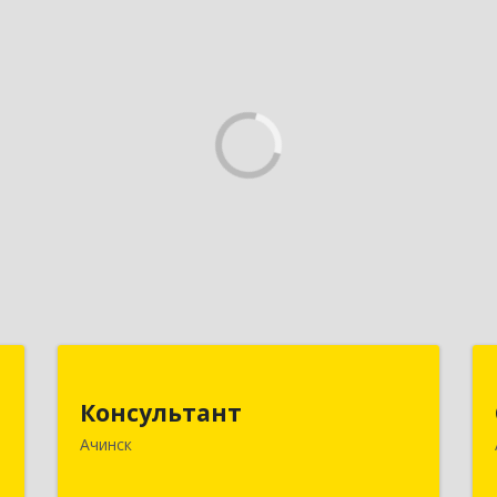
к
Консультант
Консультант
,
662159, Красноярский край, Ачинск г,
Ачинск
8
Юго-Восточный район, дом № 21А