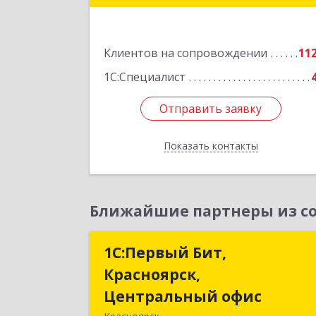
Подробне
Клиентов на сопровождении
11
1С:Специалист
Отправить заявку
Отправить заявку
Показать контакты
Назад
Ближайшие партнеры из со
1С:Первый Бит,
1С:Первый Бит
Красноярск,
Красноярск
Центральный офис
Центральный офи