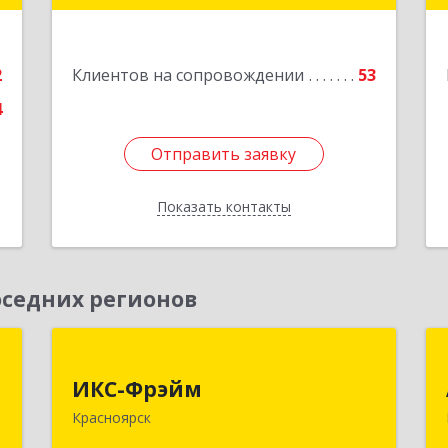
е
Подробнее
2
Клиентов на сопровождении
53
4
Отправить заявку
Отправить заявку
Показать контакты
Назад
седних регионов
,
ИКС-Фрэйм
,
ИКС-Фрэйм
660077, Красноярский край,
с
Красноярск
Красноярск г, Батурина ул, дом № 32,