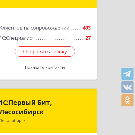
оф.220
Подробнее
Клиентов на сопровождении
493
1С:Специалист
27
Отправить заявку
Отправить заявку
Показать контакты
Назад
1С:Первый Бит,
1С:Первый Бит,
Лесосибирск
Лесосибирск
Лесосибирск
662544, Красноярский край,
Лесосибирск г, Привокзальная ул,