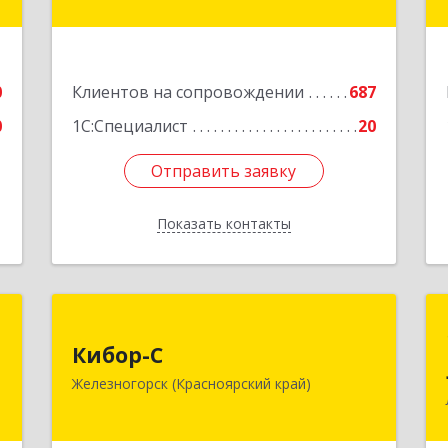
пом.4
,
ы
Подробнее
2
0
Клиентов на сопровождении
687
е
0
1С:Специалист
20
Отправить заявку
Отправить заявку
Показать контакты
Назад
Н
Кибор-С
Кибор-С
,
662973, Красноярский край,
Железногорск (Красноярский край)
а
Железногорск г, Белорусская ул, дом
3
№ 30 Б, пом.16