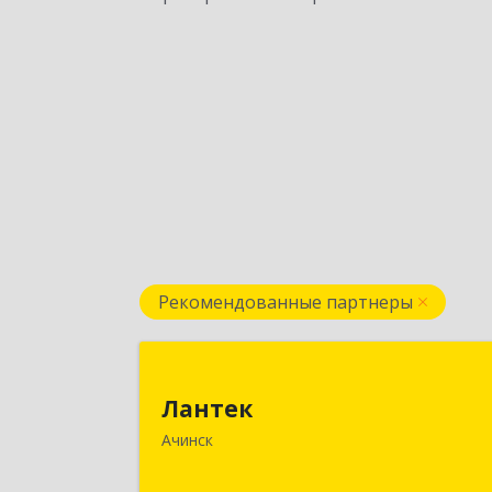
Рекомендованные партнеры
Ланте
Лантек
662153, Красноярский край, Ачинск г
Ачинск
Декабристов ул, дом № 5