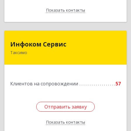
Показать контакты
Назад
Инфоком Сервис
Инфоком Сервис
Таксимо
671560, Республика Бурятия, Муйский р-н, пгт.
Таксимо, ул. Железнодорожников, дом 14
Подробнее
Клиентов на сопровождении
57
Отправить заявку
Отправить заявку
Показать контакты
Назад