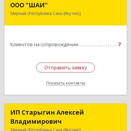
ООО "ШАИ"
ООО "ШАИ"
Мирный (Республика Саха (Якутия))
678175, Республика Саха (Якутия), у.
Мирнинский, г. Мирный, ул. Ленина, дом 34,
квартира 5
Подробнее
Клиентов на сопровождении
7
Отправить заявку
Отправить заявку
Показать контакты
Назад
ИП Старыгин Алексей
ИП Старыгин Алексей
Владимирович
Владимирович
Мирный (Республика Саха (Якутия))