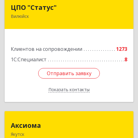
ЦПО "Статус"
ЦПО "Статус"
Вилюйск
677000, Саха /Якутия/ Респ, Якутск г, Ленина пр-
кт, дом № 1, оф.427
Подробнее
Клиентов на сопровождении
1273
1С:Специалист
8
Отправить заявку
Отправить заявку
Показать контакты
Назад
Аксиома
Аксиома
Якутск
677000, Саха /Якутия/ Респ, Якутск г, Чиряева