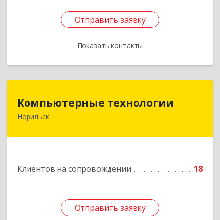
Отправить заявку
Отправить заявку
Показать контакты
Назад
Компьютерные технологии
Компьютерные технологии
Норильск
663302, Красноярский край, Норильск г,
Комсомольская ул, дом № 48А, кв.55
Подробнее
Клиентов на сопровождении
18
Отправить заявку
Отправить заявку