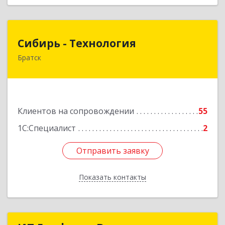
Сибирь - Технология
Сибирь - Технология
Братск
665710, Иркутская обл, Братск г, Снежная
(Центральный ж/р) ул, дом № 13
Подробнее
Клиентов на сопровождении
55
1С:Специалист
2
Отправить заявку
Отправить заявку
Показать контакты
Назад