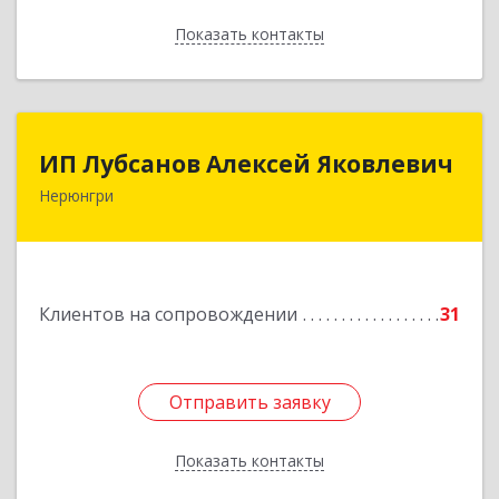
Показать контакты
Назад
ИП Лубсанов Алексей Яковлевич
ИП Лубсанов Алексей Яковлевич
Нерюнгри
675002, Амурская область, г. Благовещенск, ул.
Краснофлотская ,77/1, кв.38
Подробнее
Клиентов на сопровождении
31
Отправить заявку
Отправить заявку
Показать контакты
Назад