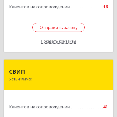
Клиентов на сопровождении
16
Отправить заявку
Отправить заявку
Показать контакты
Назад
СВИП
СВИП
Усть-Илимск
666685, Иркутская обл, Усть-Илимск г,
Энтузиастов ул, дом № 5, оф.1
Подробнее
Клиентов на сопровождении
41