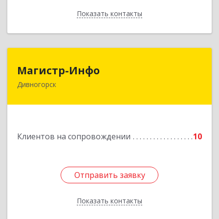
Показать контакты
Назад
Магистр-Инфо
Магистр-Инфо
Дивногорск
663090 Красноярский край Дивногорск г
Бочкина ул дом № 23
Подробнее
Клиентов на сопровождении
10
Отправить заявку
Отправить заявку
Показать контакты
Назад