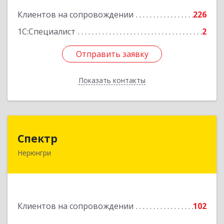
Подробнее
Клиентов на сопровождении
226
1С:Специалист
2
Отправить заявку
Отправить заявку
Показать контакты
Назад
Спектр
Спектр
Нерюнгри
678960, Саха /Якутия/ Респ, Нерюнгринский р-н,
Нерюнгри г, Южно-Якутская ул, дом № 29,
корпус 1
Подробнее
Клиентов на сопровождении
102