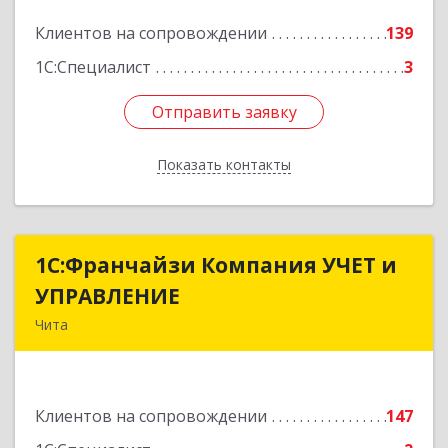
Подробнее
Клиентов на сопровождении
139
1С:Специалист
3
Отправить заявку
Отправить заявку
Показать контакты
Назад
1С:Франчайзи Компания УЧЕТ и
1С:Франчайзи Компания УЧЕТ и
УПРАВЛЕНИЕ
УПРАВЛЕНИЕ
Чита
672038, Забайкальский край, Чита г, Нагорная
ул, дом № 81а, пом.1
Клиентов на сопровождении
147
Подробнее