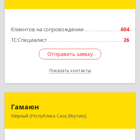
ул, дом № 1, кв.19
Подробнее
Клиентов на сопровождении
604
1С:Специалист
26
Отправить заявку
Отправить заявку
Показать контакты
Назад
Гамаюн
Гамаюн
Мирный (Республика Саха (Якутия))
678170, Саха /Якутия/ Респ, Мирнинский у,
Мирный г, Ленинградский пр-кт, дом № 48,
корпус а