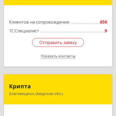
Горького ул, дом № 172/1
Подробнее
Клиентов на сопровождении
650
1С:Специалист
9
Отправить заявку
Отправить заявку
Показать контакты
Назад
Крипта
Крипта
Благовещенск (Амурская обл.)
675000, Амурская обл, Благовещенск г,
Амурская ул, дом № 236, оф.7-8
Подробнее