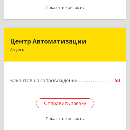
Показать контакты
Назад
Центр Автоматизации
Центр Автоматизации
Амурск
682640, Хабаровский край, Амурск г, Мира пр-
кт, дом № 55, оф.2
Подробнее
Клиентов на сопровождении
50
Отправить заявку
Отправить заявку
Показать контакты
Назад