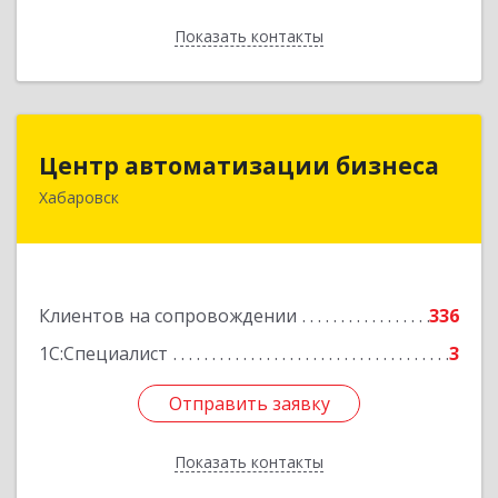
Показать контакты
Назад
Центр автоматизации бизнеса
Центр автоматизации бизнеса
Хабаровск
680030, Хабаровский край, Хабаровск г, Ленина
ул, дом № 4, оф.802
Подробнее
Клиентов на сопровождении
336
1С:Специалист
3
Отправить заявку
Отправить заявку
Показать контакты
Назад