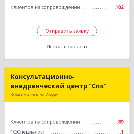
Подробнее
Клиентов на сопровождении
102
Отправить заявку
Отправить заявку
Показать контакты
Назад
Консультационно-
Консультационно-
внедренческий центр "Спк"
внедренческий центр "Спк"
Комсомольск-на-Амуре
681013, Хабаровский край, Комсомольск-на-
Амуре г, Димитрова, дом № 5, кв.302
Клиентов на сопровождении
89
Подробнее
1С:Специалист
1