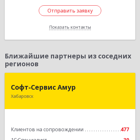
Отправить заявку
Отправить заявку
Показать контакты
Назад
Ближайшие партнеры из соседних
регионов
Софт-Сервис Амур
Софт-Сервис Амур
Хабаровск
680000, Хабаровский край, Хабаровск г,
Муравьева-Амурского ул., дом № 4, оф.19
Подробнее
Клиентов на сопровождении
477