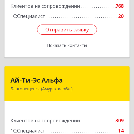
Клиентов на сопровождении
768
1С:Специалист
20
Отправить заявку
Отправить заявку
Показать контакты
Назад
Ай-Ти-Эс Альфа
Ай-Ти-Эс Альфа
Благовещенск (Амурская обл.)
675000, Амурская обл, Благовещенск г, Зейская
ул, дом № 134, оф.515
Подробнее
Клиентов на сопровождении
309
1С:Специалист
14