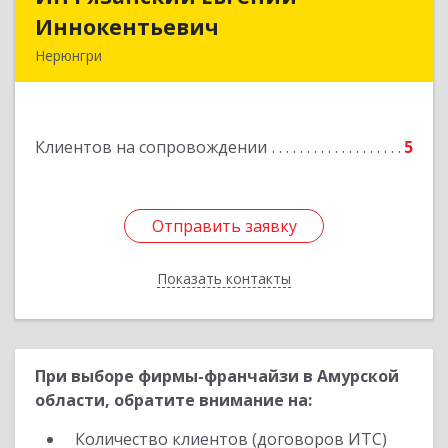
Иннокентьевич
Иннокентьевич
Нерюнгри
678967, Саха /Якутия/ Респ, Нерюнгри г,
Дружбы Народов пр-кт, дом № 14
Клиентов на сопровождении
5
Подробнее
Отправить заявку
Отправить заявку
Показать контакты
Назад
При выборе фирмы-франчайзи в Амурской
области, обратите внимание на:
Количество клиентов (договоров ИТС)