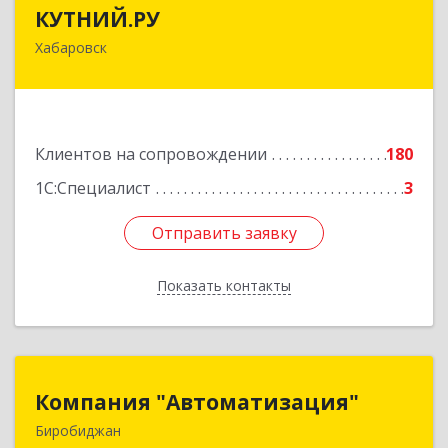
КУТНИЙ.РУ
КУТНИЙ.РУ
Хабаровск
680007, Хабаровский край, Хабаровск г,
Шевчука ул, дом № 42, оф.505
Подробнее
Клиентов на сопровождении
180
1С:Специалист
3
Отправить заявку
Отправить заявку
Показать контакты
Назад
Компания "Автоматизация"
Компания "Автоматизация"
Биробиджан
679016, Еврейская Аобл, Биробиджан г,