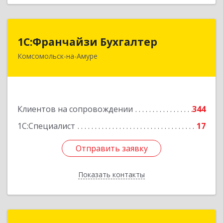
1С:Франчайзи Бухгалтер
1С:Франчайзи Бухгалтер
Комсомольск-на-Амуре
681000, Хабаровский край, Комсомольск-на-
Амуре г, Красногвардейская ул, дом № 14,
оф.202
Подробнее
Клиентов на сопровождении
344
1С:Специалист
17
Отправить заявку
Отправить заявку
Показать контакты
Назад