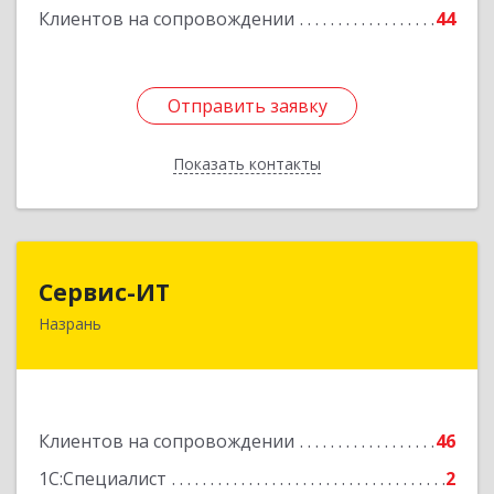
Клиентов на сопровождении
44
Отправить заявку
Отправить заявку
Показать контакты
Назад
Сервис-ИТ
Сервис-ИТ
Назрань
386102, Ингушетия Респ, Назрань г,
Центральный округ тер, Московская ул, дом №
7, этаж 2, офис 1
Подробнее
Клиентов на сопровождении
46
1С:Специалист
2