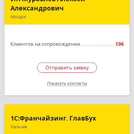
Александрович
Александрович
Моздок
363750, Северная Осетия - Алания Респ, Моздок
г, Кирова ул, дом № 41
Клиентов на сопровождении
106
Подробнее
Отправить заявку
Отправить заявку
Показать контакты
Назад
1С:Франчайзинг. ГлавБух
1С:Франчайзинг. ГлавБух
Нальчик
360000, Кабардино-Балкарская Респ, Нальчик г,