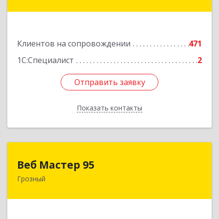
ул, дом № 36А
Подробнее
Клиентов на сопровождении
471
1С:Специалист
2
Отправить заявку
Отправить заявку
Показать контакты
Назад
Веб Мастер 95
Веб Мастер 95
Грозный
364050, Чеченская Респ, Грозный г, Им
Гайрбекова Муслима Гайрбековича ул, дом №
72