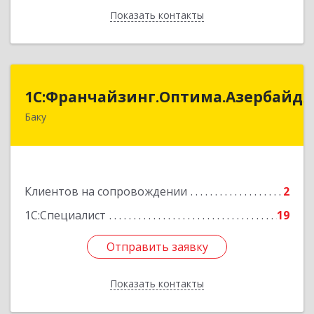
Показать контакты
Назад
:Франчайзинг.Оптима.Азербайджан
1С:Франчайзинг.Оптима.Азербайд
Баку
Азербайджан, Баку, AZ1075, улица Ахмед
Раджабли 156, Пентхаус 63
Подробнее
Клиентов на сопровождении
2
1С:Специалист
19
Отправить заявку
Отправить заявку
Показать контакты
Назад