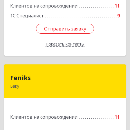
Клиентов на сопровождении
11
1С:Специалист
9
Отправить заявку
Отправить заявку
Показать контакты
Назад
Feniks
Feniks
Баку
AZ1029, Азербайджан, г.Баку, пр. Г. Алиева 187Б,
корпус С, офис 606
Подробнее
Клиентов на сопровождении
11