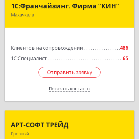
1С:Франчайзинг. Фирма "КИН"
1С:Франчайзинг. Фирма "КИН"
Махачкала
367030, Дагестан Респ, Махачкала г, И.Казака
ул, дом № 31
Подробнее
Клиентов на сопровождении
486
1С:Специалист
65
Отправить заявку
Отправить заявку
Показать контакты
Назад
АРТ-СОФТ ТРЕЙД
АРТ-СОФТ ТРЕЙД
Грозный
364013, Чеченская Респ, Грозный г, Полярников