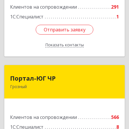
Подробнее
Клиентов на сопровождении
291
1С:Специалист
1
Отправить заявку
Отправить заявку
Показать контакты
Назад
Портал-ЮГ ЧР
Портал-ЮГ ЧР
Грозный
364906, Чеченская Респ, Грозный г, Путина пр-
кт, дом № 30
Подробнее
Клиентов на сопровождении
566
1С:Специалист
8