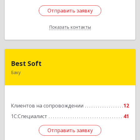
Отправить заявку
Отправить заявку
Показать контакты
Назад
Best Soft
Best Soft
Баку
Азербайджан, Баку, AZ1029, Пр. Г. Алиева 95,
Qafqaz Business Center
Подробнее
Клиентов на сопровождении
12
1С:Специалист
41
Отправить заявку
Отправить заявку