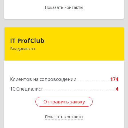
Показать контакты
Назад
IT ProfClub
IT ProfClub
Владикавказ
362045, Северная Осетия - Алания Респ,
Владикавказ г, Международная ул, дом № 2 "А",
этаж 5, каб.507
Подробнее
Клиентов на сопровождении
174
1С:Специалист
4
Отправить заявку
Отправить заявку
Показать контакты
Назад