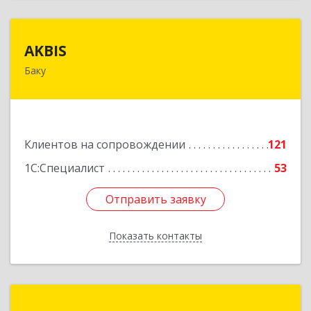
AKBIS
AKBIS
Баку
AZ1007, Азербайджан, г. Баку, ул. Ак. Мирали
Гашгая, квартал 748, кв. 2
Подробнее
Клиентов на сопровождении
121
1С:Специалист
53
Отправить заявку
Отправить заявку
Показать контакты
Назад
Marco Computer Technology