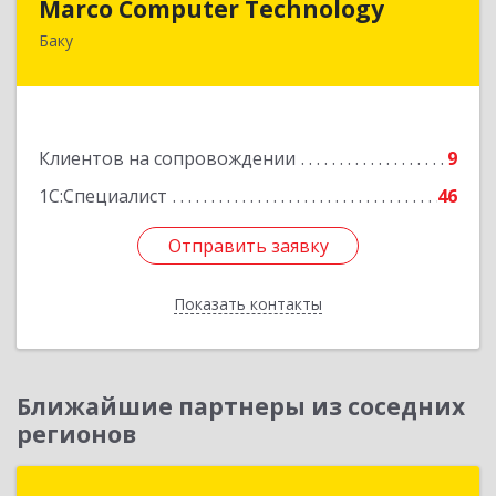
Marco Computer Technology
Баку
370010, Баку, Азербайджан, ул.Низами, 125/26
Подробнее
Клиентов на сопровождении
9
1С:Специалист
46
Отправить заявку
Отправить заявку
Показать контакты
Назад
Ближайшие партнеры из соседних
регионов