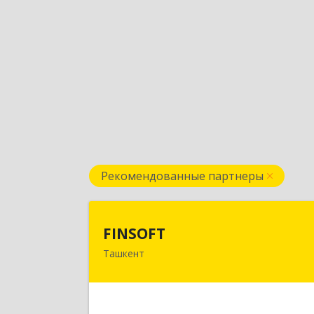
Рекомендованные партнеры
FINSOF
FINSOFT
Ташкент
Узбекистан г.Ташкент ул. Оромбаш
дом № 6
Подробне