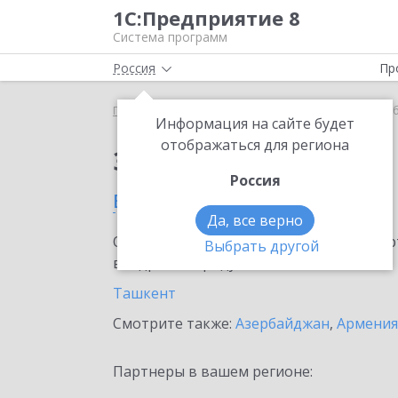
1С:Предприятие 8
Система программ
Россия
Пр
Главная
Сервисы ИТС
1С:Share
1С:Share в Уз
Информация на сайте будет
отображаться для региона
Заказать 1С:Share
Россия
в Узбекистане
Да, все верно
Ознакомьтесь с информационными карт
Выбрать другой
внедрение продукта.
Ташкент
Смотрите также:
Азербайджан
,
Армения
Партнеры в вашем регионе: