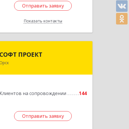
Отправить заявку
Отправить заявку
Показать контакты
Назад
СОФТ ПРОЕКТ
СОФТ ПРОЕКТ
Орск
462430, Оренбургская обл, Орск г,
Добровольского ул, дом № 23, кв.11
Подробнее
Клиентов на сопровождении
144
Отправить заявку
Отправить заявку