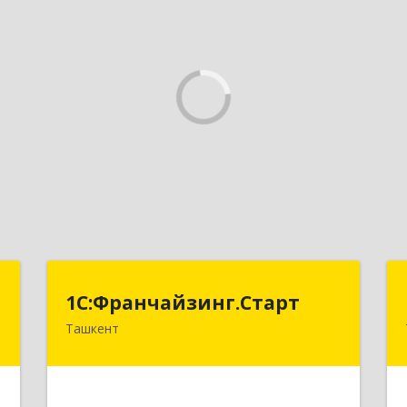
T
1С:Франчайзинг.Старт
1С:Франчайзинг.Старт
Ташкент
,
Узбекистан, г.Ташкент,
9
Шахантахурский район, массив Хадра
д.17А
е