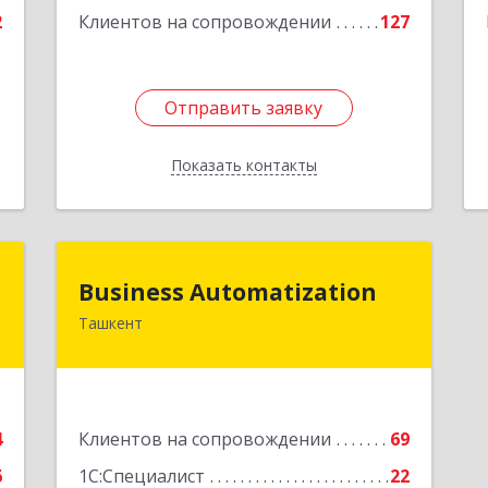
Подробнее
2
Клиентов на сопровождении
127
Отправить заявку
Отправить заявку
Показать контакты
Назад
т
Business Automatization
Business Automatization
Ташкент
.
Узбекистан, г. Ташкент, Мирабадский
А
район, ул. Афросиеб, дом 4Б
е
Подробнее
4
Клиентов на сопровождении
69
6
1С:Специалист
22