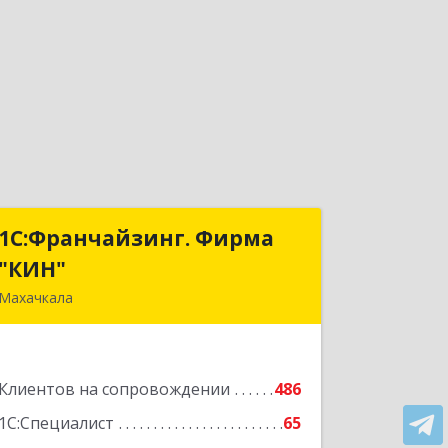
1С:Франчайзинг. Фирма
1С:Франчайзинг. Фирма
"КИН"
"КИН"
Махачкала
367030, Дагестан Респ, Махачкала г,
И.Казака ул, дом № 31
Клиентов на сопровождении
486
Подробнее
1С:Специалист
65