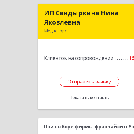
ИП Сандыркина Нина
ИП Сандыркина Нин
Яковлевна
Яковлевн
Медногорск
462270, Оренбургская обл
Медногорск г, Металлургов ул, дом 
19, кв.2
Клиентов на сопровождении
1
Подробне
Отправить заявку
Отправить заявку
Показать контакты
Назад
При выборе фирмы-франчайзи в Уз