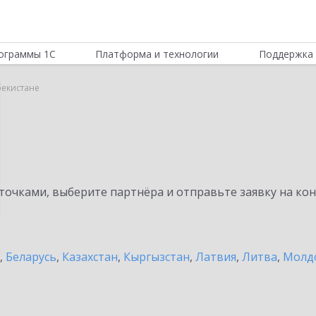
ограммы 1С
Платформа и технологии
Поддержка 
бекистане
очками, выберите партнёра и отправьте заявку на ко
,
Беларусь
,
Казахстан
,
Кыргызстан
,
Латвия
,
Литва
,
Молд