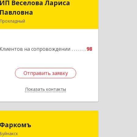
ИП Веселова Лариса
ИП Веселова Лариса
Павловна
Павловна
Прохладный
361045, Кабардино-Балкарская Респ,
Прохладный г, Добровольская ул, дом
№ 31
Клиентов на сопровождении
98
Подробнее
Отправить заявку
Отправить заявку
Показать контакты
Назад
Фаркомъ
Фаркомъ
Буйнакск