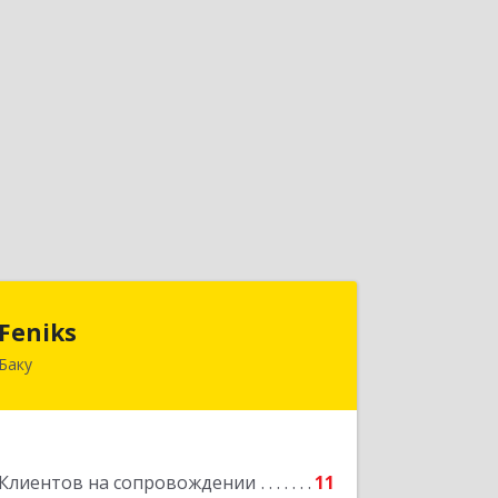
Feniks
Feniks
Баку
AZ1029, Азербайджан, г.Баку, пр. Г.
Алиева 187Б, корпус С, офис 606
Подробнее
Клиентов на сопровождении
11