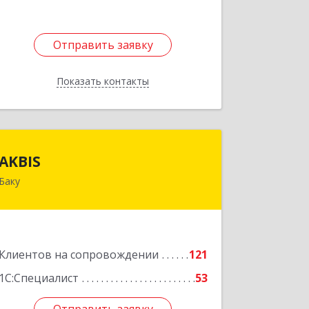
Отправить заявку
Отправить заявку
Показать контакты
Назад
AKBIS
айджан
AKBIS
Баку
AZ1007, Азербайджан, г. Баку, ул. Ак.
Мирали Гашгая, квартал 748, кв. 2
Подробнее
Клиентов на сопровождении
121
1С:Специалист
53