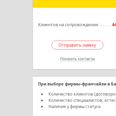
Ю.Гагарина ул, домовладение № 14
пом.
Подробне
Клиентов на сопровождении
4
Отправить заявку
Отправить заявку
Показать контакты
Назад
При выборе фирмы-франчайзи в Ба
Количество клиентов (договоро
Количество специалистов, атте
Наличие у фирмы статуса