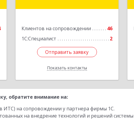
,
Центральный округ тер, Московская
1
ул, дом № 7, этаж 2, офис 1
е
Подробнее
4
Клиентов на сопровождении
46
1С:Специалист
2
Отправить заявку
Отправить заявку
Показать контакты
Назад
ку, обратите внимание на:
в ИТС) на сопровождении у партнера фирмы 1С.
стованных на внедрение технологий и решений системы