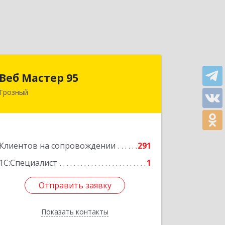
Веб Мастер 95
Веб Мастер 95
Грозный
364050, Чеченская Респ, Грозный г,
Им Гайрбекова Муслима
Гайрбековича ул, дом № 72
Подробнее
Клиентов на сопровождении
291
1С:Специалист
1
Отправить заявку
Отправить заявку
Показать контакты
Назад