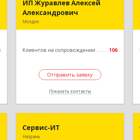
с
ИП Журавлев Алексей
ИП Журавлев Алексей
Александрович
Александрович
я
Моздок
,
363750, Северная Осетия - Алания
3
Респ, Моздок г, Кирова ул, дом № 41
е
5
Клиентов на сопровождении
106
Подробнее
Отправить заявку
Отправить заявку
Показать контакты
Назад
0
Сервис-ИТ
Сервис-ИТ
Назрань
,
386102, Ингушетия Респ, Назрань г,