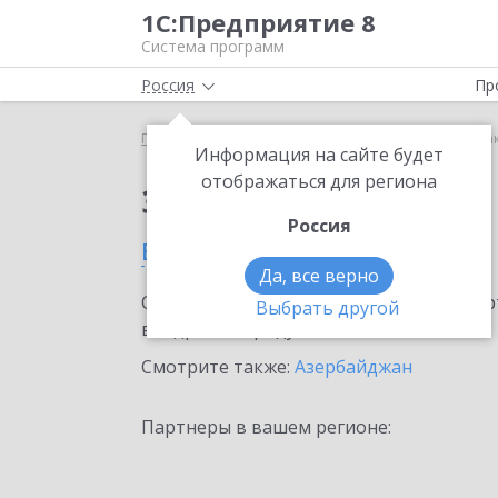
1С:Предприятие 8
Система программ
Россия
Пр
Главная
Сервисы ИТС
1С:Share
1С:Share в Ба
Информация на сайте будет
отображаться для региона
Заказать 1С:Share
Россия
в Баку
Да, все верно
Ознакомьтесь с информационными карт
Выбрать другой
внедрение продукта.
Смотрите также:
Азербайджан
Партнеры в вашем регионе: