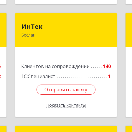
Р
ИнТек
ИнТек
Беслан
,
363000, Северная Осетия - Алания
0
Респ, Правобережный, Беслан г,
Комсомольская ул, дом № 69
е
Подробнее
6
Клиентов на сопровождении
140
8
1С:Специалист
1
Отправить заявку
Отправить заявку
Показать контакты
Назад