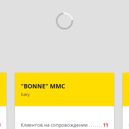
Z
"BONNE" MMC
"BONNE" MMC
Баку
,
AZ1033, Азербайджан, г. Баку, пр
6
Г.Алиева 95, ITS дверь 24
е
Подробнее
8
Клиентов на сопровождении
11