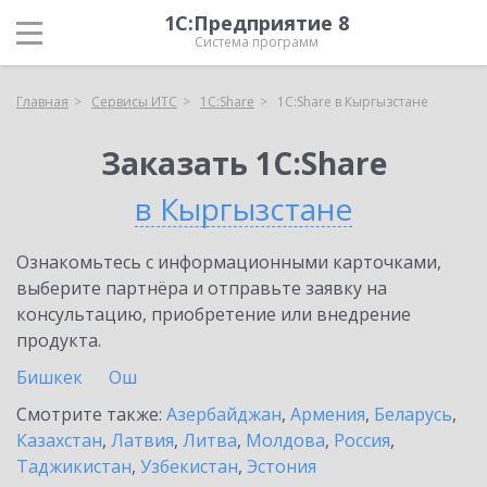
1С:Предприятие 8
Система программ
Главная
Сервисы ИТС
1С:Share
1С:Share в Кыргызстане
Заказать 1С:Share
в Кыргызстане
Ознакомьтесь с информационными карточками,
выберите партнёра и отправьте заявку на
консультацию, приобретение или внедрение
продукта.
Бишкек
Ош
Смотрите также:
Азербайджан
,
Армения
,
Беларусь
,
Казахстан
,
Латвия
,
Литва
,
Молдова
,
Россия
,
Таджикистан
,
Узбекистан
,
Эстония