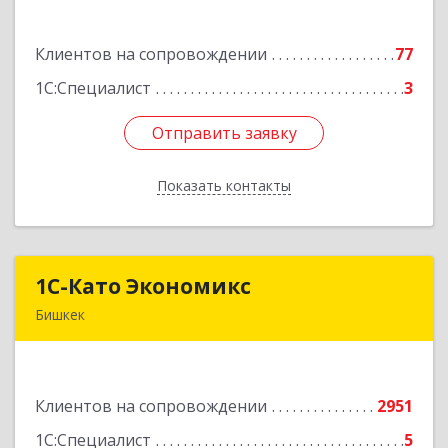
Усенбаева, 138 А
Клиентов на сопровождении
77
Подробнее
1С:Специалист
3
Отправить заявку
Отправить заявку
Показать контакты
Назад
1С-Като Экономикс
1С-Като Экономикс
Бишкек
720021, Кыргызстан, г. Бишкек, ул. Шопокова, д.
89
Клиентов на сопровождении
2951
Подробнее
1С:Специалист
5