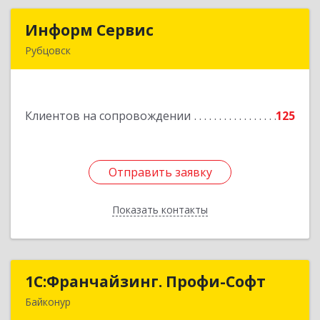
Информ Сервис
Информ Сервис
Рубцовск
658204, Алтайский край, Рубцовск г, Алтайская
ул, дом № 7
Клиентов на сопровождении
125
Подробнее
Отправить заявку
Отправить заявку
Показать контакты
Назад
1С:Франчайзинг. Профи-Софт
1С:Франчайзинг. Профи-Софт
Байконур
468320, Байконур г, Ленина ул, дом № 10,