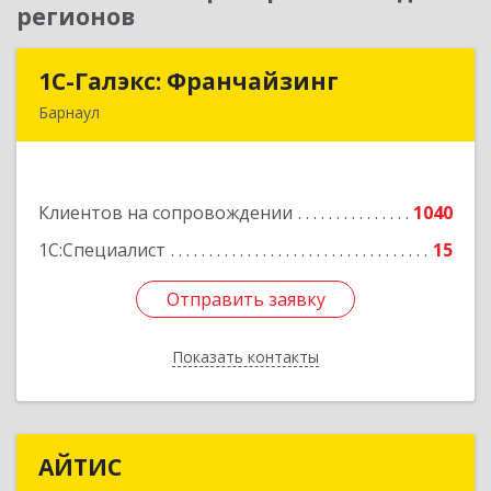
регионов
1С-Галэкс: Франчайзинг
1С-Галэкс: Франчайзинг
Барнаул
656015, Алтайский край, Барнаул г, Деповская
ул, дом № 7, каб.А-105
Клиентов на сопровождении
1040
Подробнее
1С:Специалист
15
Отправить заявку
Отправить заявку
Показать контакты
Назад
АЙТИС
АЙТИС