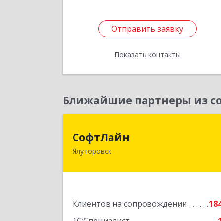
Подробне
Отправить заявку
Отправить заявку
Показать контакты
Назад
Ближайшие партнеры из со
СофтЛай
СофтЛайн
Ялуторовск
627010, Тюменская обл, Ялуторовски
р-н, Ялуторовск г, Ленина ул, дом 
2
Подробне
Клиентов на сопровождении
18
1С:Специалист