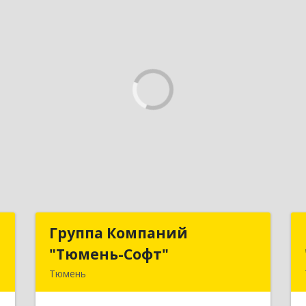
ь
Группа Компаний
Группа Компаний
"Тюмень-Софт"
"Тюмень-Софт"
,
Тюмень
2
625048, Тюменская обл, Тюмень г,
Салтыкова-Щедрина ул, дом № 44/4