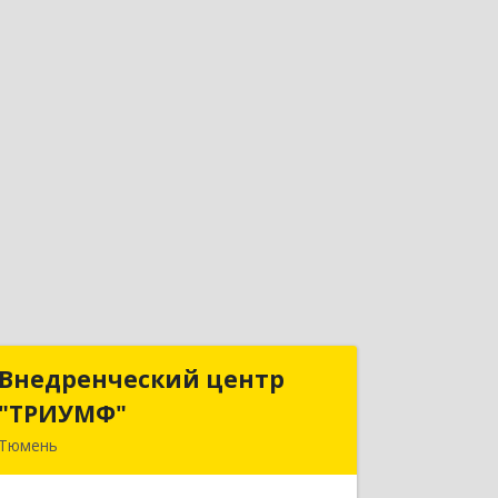
Внедренческий центр
Внедренческий центр
"ТРИУМФ"
"ТРИУМФ"
Тюмень
625003, Тюменская обл, Тюмень г,
Советская ул, дом № 3, оф.25