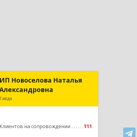
ИП Новоселова Наталья
ИП Новоселова Наталья
Александровна
Александровна
Тавда
623950, Свердловская обл, Тавда г, 9
Мая ул, дом № 4
Клиентов на сопровождении
111
Подробнее