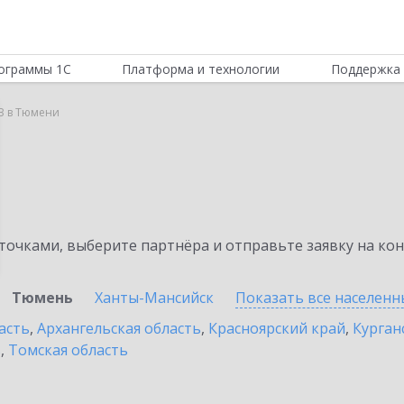
ограммы 1С
Платформа и технологии
Поддержка 
B в Тюмени
очками, выберите партнёра и отправьте заявку на ко
Тюмень
Ханты-Мансийск
Показать все населен
асть
,
Архангельская область
,
Красноярский край
,
Курган
ь
,
Томская область