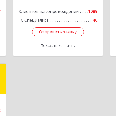
е
3
Клиентов на сопровождении
1089
Подробнее
1
1С:Специалист
40
Отправить заявку
Отправить заявку
Показать контакты
Назад
.
н
,
с
9
3