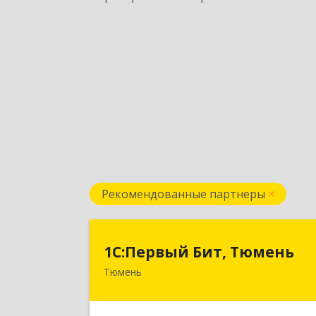
Рекомендованные партнеры
1С:Первый Бит, Тюмен
1С:Первый Бит, Тюмень
Тюмень
625000, Тюменская обл, Тюмень г
Республики ул, дом № 61, оф.71