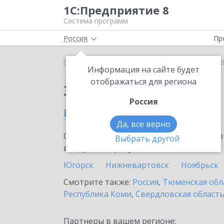
1С:Предприятие 8
Система программ
Россия
Пр
Главная
Сервисы ИТС
1С:СБП B2B
1С:СБП B2
Информация на сайте будет
отображаться для региона
Заказать 1С:СБП B2B
Россия
в Тюмени
Да, все верно
Ознакомьтесь с информационными карт
Выбрать другой
внедрение продукта.
Югорск
Нижневартовск
Ноябрьск
Смотрите также:
Россия
,
Тюменская обл
Республика Коми
,
Свердловская област
Партнеры в вашем регионе: