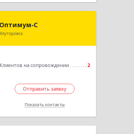
Оптимум-С
Оптимум-С
Ялуторовск
Подробнее
Клиентов на сопровождении
2
Отправить заявку
Отправить заявку
Показать контакты
Назад