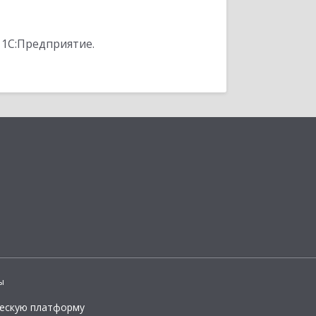
 1С:Предприятие.
ы
ческую платформу