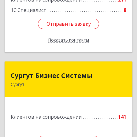
1С:Специалист
8
Отправить заявку
Отправить заявку
Показать контакты
Назад
Сургут Бизнес Системы
Сургут Бизнес Системы
Сургут
628406, Ханты-Мансийский Автономный округ
- Югра АО, Сургут г, 30 лет Победы ул, дом №
44, корпус А, оф.304
Подробнее
Клиентов на сопровождении
141