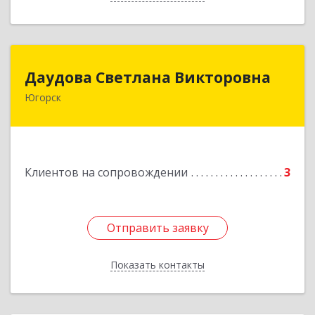
Даудова Светлана Викторовна
Даудова Светлана Викторовна
Югорск
Подробнее
Клиентов на сопровождении
3
Отправить заявку
Отправить заявку
Показать контакты
Назад