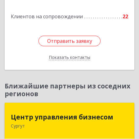
Подробнее
Клиентов на сопровождении
22
Отправить заявку
Отправить заявку
Показать контакты
Назад
Ближайшие партнеры из соседних
регионов
Центр управления бизнесом
Центр управления бизнесом
Сургут
628403, Ханты-Мансийский Автономный округ
- Югра АО, Сургут г, Мира пр-кт, дом № 56, кв.2