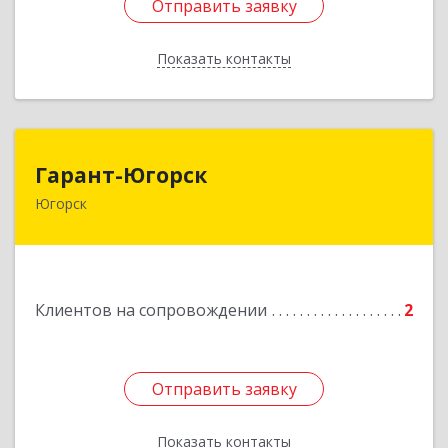
Отправить заявку
Отправить заявку
Показать контакты
Назад
Гарант-Югорск
Гарант-Югорск
Югорск
628260, Ханты-Мансийский Автономный округ
- Югра АО, Югорск г, Титова ул, дом № 63
Подробнее
Клиентов на сопровождении
2
Отправить заявку
Отправить заявку
Показать контакты
Назад