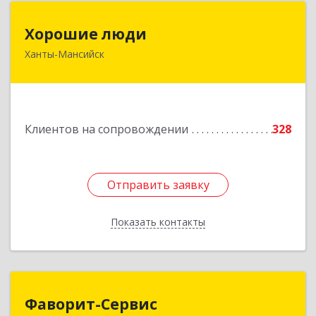
Хорошие люди
Хорошие люди
Ханты-Мансийск
628007, Ханты-Мансийский Автономный округ
- Югра АО, Ханты-Мансийск г, Светлая ул, дом
№ 40
Подробнее
Клиентов на сопровождении
328
Отправить заявку
Отправить заявку
Показать контакты
Назад
Фаворит-Сервис
Фаворит-Сервис