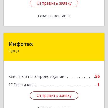
Отправить заявку
Отправить заявку
Показать контакты
Назад
Инфотех
Инфотех
Сургут
628400, Ханты-Мансийский Автономный округ
- Югра АО, Сургут г, Быстринская ул, дом № 8
Подробнее
Клиентов на сопровождении
56
1С:Специалист
1
Отправить заявку
Отправить заявку