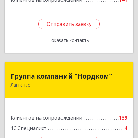
Отправить заявку
Отправить заявку
Показать контакты
Назад
Группа компаний "Нордком"
Группа компаний "Нордком"
Лангепас
628672, Тюменская обл, Лангепас г., Солнечная
ул., дом № 21/1, каб.313
Подробнее
Клиентов на сопровождении
139
1С:Специалист
4