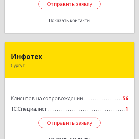
Отправить заявку
Отправить заявку
Показать контакты
Назад
Инфотех
Инфотех
Сургут
628400, Ханты-Мансийский Автономный округ
- Югра АО, Сургут г, Быстринская ул, дом № 8
Подробнее
Клиентов на сопровождении
56
1С:Специалист
1
Отправить заявку
Отправить заявку