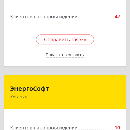
Подробнее
Клиентов на сопровождении
42
Отправить заявку
Отправить заявку
Показать контакты
Назад
ЭнергоСофт
ЭнергоСофт
Когалым
628485, Ханты-Мансийский Автономный округ
- Югра АО, Когалым г, Сопочинского проезд,
строение 2, оф.18
Подробнее
Клиентов на сопровождении
10