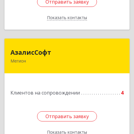
Отправить заявку
Отправить заявку
Показать контакты
Назад
АзалисСофт
АзалисСофт
Мегион
628690, Ханты-Мансийский Автономный округ
- Югра АО, Мегион г, Высокий пгт, Мира ул,
дом № 7, кв.2
Подробнее
Клиентов на сопровождении
4
Отправить заявку
Отправить заявку
Показать контакты
Назад