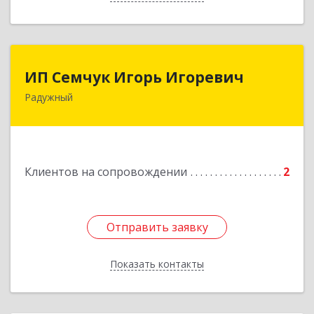
ИП Семчук Игорь Игоревич
ИП Семчук Игорь Игоревич
Радужный
628464, ХМАО-Югра, г. Радужный, 1 мкн.,
строение 43
Подробнее
Клиентов на сопровождении
2
Отправить заявку
Отправить заявку
Показать контакты
Назад