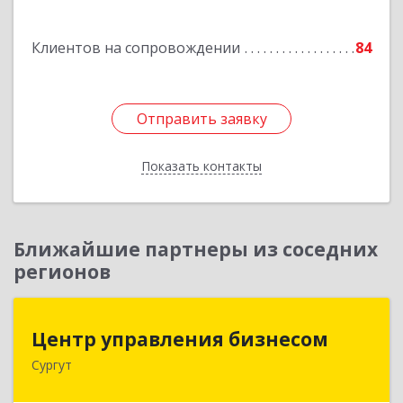
Подробнее
Клиентов на сопровождении
84
Отправить заявку
Отправить заявку
Показать контакты
Назад
Ближайшие партнеры из соседних
регионов
Центр управления бизнесом
Центр управления бизнесом
Сургут
628403, Ханты-Мансийский Автономный округ
- Югра АО, Сургут г, Мира пр-кт, дом № 56, кв.2