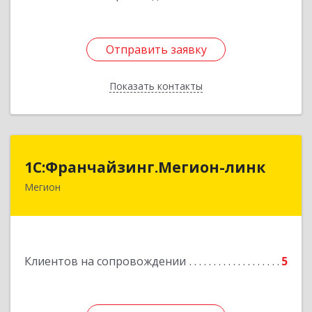
Отправить заявку
Отправить заявку
Показать контакты
Назад
1С:Франчайзинг.Мегион-линк
1С:Франчайзинг.Мегион-линк
Мегион
Подробнее
Клиентов на сопровождении
5