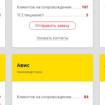
Нижневартовск г, Северная ул, дом №
1
Клиентов на сопровождении
54А, стр.1, оф.112, 202
161
е
8
1С:Специалист
5
Подробнее
Отправить заявку
Отправить заявку
Показать контакты
Назад
н
Авис
Авис
Нижневартовск
й
628600, Ханты-Мансийский
,
Автономный округ - Югра АО,
№
Нижневартовск г, Ленина ул, дом №
3
2П, строение 16, этаж 2
9
Клиентов на сопровождении
84
е
Подробнее
2