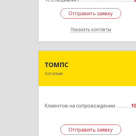
Отправить заявку
Отправить заявку
Показать контакты
Назад
ТОМП
ТОМПС
Когалым
628484, Ханты-Мансийски
Автономный округ - Югра АО
Когалым г, Ленинградская ул, дом 
61, кв.
Клиентов на сопровождении
1
Подробне
Отправить заявку
Отправить заявку