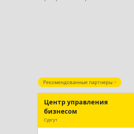
Рекомендованные партнеры
Центр управления
Центр управлени
бизнесом
бизнесо
Сургут
628403, Ханты-Мансийски
Автономный округ - Югра АО, Сургу