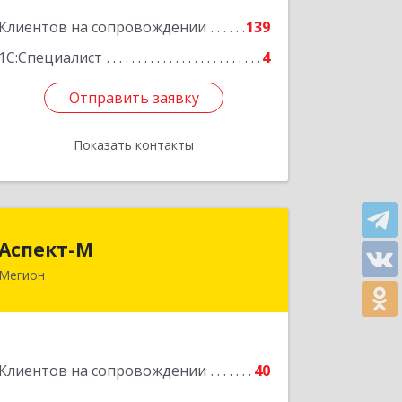
Клиентов на сопровождении
139
Подробнее
1С:Специалист
4
Отправить заявку
Отправить заявку
Показать контакты
Назад
Аспект-М
Аспект-М
Мегион
628681, Ханты-Мансийский
Автономный округ - Югра АО, Мегион
г, Строителей ул, дом № 2/3
Подробнее
Клиентов на сопровождении
40