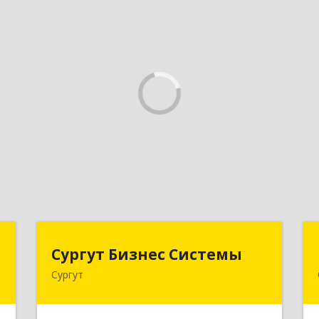
я
Сургут Бизнес Системы
Сургут Бизнес Системы
м
Сургут
628406, Ханты-Мансийский
Автономный округ - Югра АО, Сургут
й
г, 30 лет Победы ул, дом № 44, корпус
т