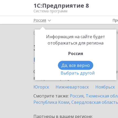
1С:Предприятие 8
Система программ
Россия
Пр
Главная
Сервисы ИТС
1С:СБП B2B
1С:СБП B2B
Информация на сайте будет
отображаться для региона
Заказать 1С:СБП B2B
Россия
в Сургуте
Да, все верно
Ознакомьтесь с информационными карт
Выбрать другой
внедрение продукта.
Югорск
Нижневартовск
Ноябрьск
Смотрите также:
Россия
,
Тюменская обл
Республика Коми
,
Свердловская област
Партнеры в вашем регионе: