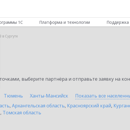
ограммы 1С
Платформа и технологии
Поддержка 
 в Сургуте
очками, выберите партнёра и отправьте заявку на ко
Тюмень
Ханты-Мансийск
Показать все населен
асть
,
Архангельская область
,
Красноярский край
,
Курган
ь
,
Томская область