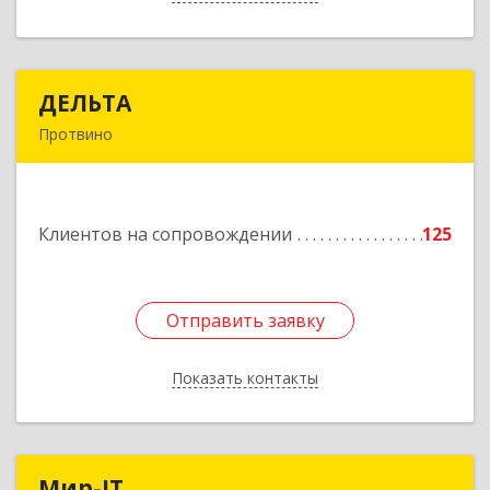
ДЕЛЬТА
ДЕЛЬТА
Протвино
142281, Московская обл, Протвино г,
Кременковское ш, дом № 9А
Клиентов на сопровождении
125
Подробнее
Отправить заявку
Отправить заявку
Показать контакты
Назад
Мир-IT
Мир-IT