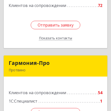
Клиентов на сопровождении
72
Подробнее
Отправить заявку
Отправить заявку
Показать контакты
Назад
Гармония-Про
Гармония-Про
Протвино
142280, Московская обл, Протвино г, Ленина
ул, дом № 18, кв.198
Клиентов на сопровождении
54
Подробнее
1С:Специалист
1