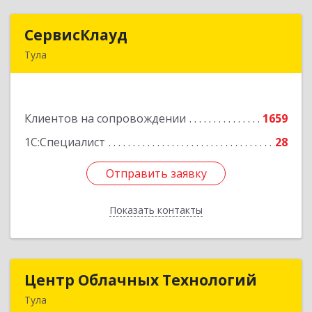
СервисКлауд
СервисКлауд
Тула
300028, Тульская обл, Тула г, Болдина ул, дом №
98, оф.545
Клиентов на сопровождении
1659
Подробнее
1С:Специалист
28
Отправить заявку
Отправить заявку
Показать контакты
Назад
Центр Облачных Технологий
Центр Облачных Технологий
Тула