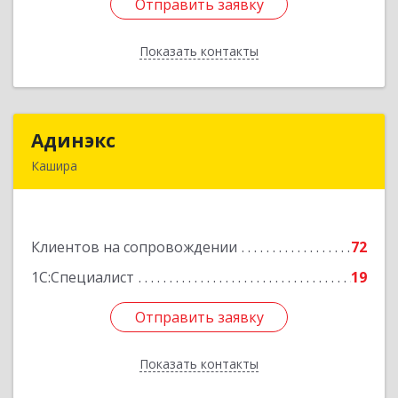
Отправить заявку
Отправить заявку
Показать контакты
Назад
Адинэкс
Адинэкс
Кашира
142900, Московская обл, г.о. Кашира, Кашира г,
Стрелецкая ул, дом № 70/1
Клиентов на сопровождении
72
Подробнее
1С:Специалист
19
Отправить заявку
Отправить заявку
Показать контакты
Назад