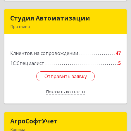
Студия Автоматизации
Студия Автоматизации
Протвино
142281, Московская обл, Протвино г, Ленина
ул, дом № 39, оф.8
Клиентов на сопровождении
47
Подробнее
1С:Специалист
5
Отправить заявку
Отправить заявку
Показать контакты
Назад
АгроСофтУчет
АгроСофтУчет
Кашира