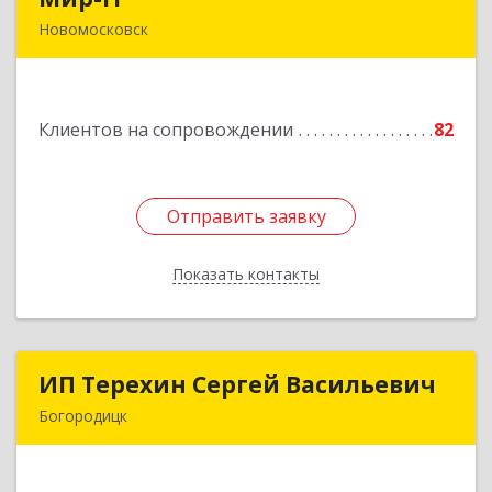
Новомосковск
301650, Тульская обл, Новомосковск г,
Садовского ул, дом № 28, оф.2
Клиентов на сопровождении
82
Подробнее
Отправить заявку
Отправить заявку
Показать контакты
Назад
ИП Терехин Сергей Васильевич
ИП Терехин Сергей Васильевич
Богородицк
301831, Тульская обл, Богородицкий р-н,
Богородицк г, Полевая ул, дом № 32, кв.92