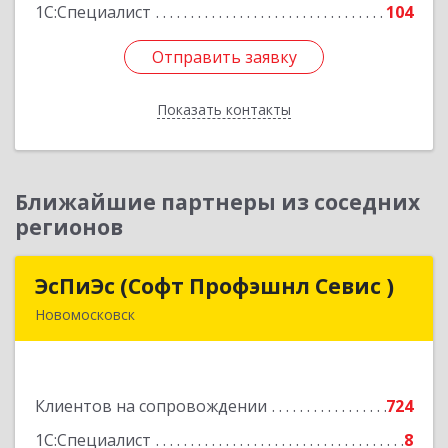
1С:Специалист
104
Отправить заявку
Отправить заявку
Показать контакты
Назад
Ближайшие партнеры из соседних
регионов
ЭсПиЭс (Софт Профэшнл Севис )
ЭсПиЭс (Софт Профэшнл Севис )
Новомосковск
301659, Тульская обл, Новомосковский р-н,
Новомосковск г, Шахтеров ул, дом № 33/33
Клиентов на сопровождении
724
Подробнее
1С:Специалист
8